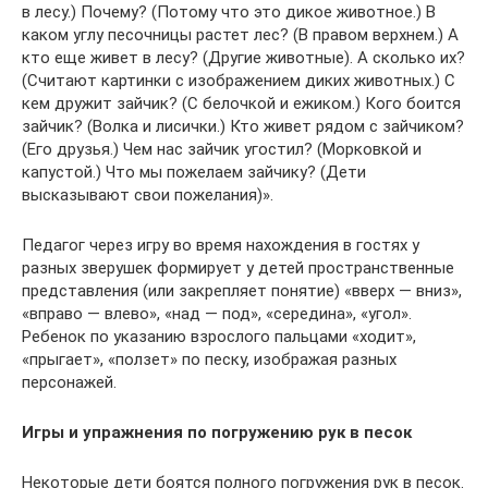
в лесу.) Почему? (Потому что это дикое животное.) В
каком углу песочницы растет лес? (В правом верхнем.) А
кто еще живет в лесу? (Другие животные). А сколько их?
(Считают картинки с изображением диких животных.) С
кем дружит зайчик? (С белочкой и ежиком.) Кого боится
зайчик? (Волка и лисички.) Кто живет рядом с зайчиком?
(Его друзья.) Чем нас зайчик угостил? (Морковкой и
капустой.) Что мы пожелаем зайчику? (Дети
высказывают свои пожелания)».
Педагог через игру во время нахождения в гостях у
разных зверушек формирует у детей пространственные
представления (или закрепляет понятие) «вверх — вниз»,
«вправо — влево», «над — под», «середина», «угол».
Ребенок по указанию взрослого пальцами «ходит»,
«прыгает», «ползет» по песку, изображая разных
персонажей.
Игры и упражнения по погружению рук в песок
Некоторые дети боятся полного погружения рук в песок.