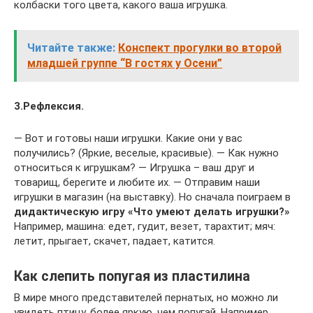
колбаски того цвета, какого ваша игрушка.
Читайте также:
Конспект прогулки во второй
младшей группе “В гостях у Осени”
3.Рефлексия.
— Вот и готовы наши игрушки. Какие они у вас
получились? (Яркие, веселые, красивые). — Как нужно
относиться к игрушкам? — Игрушка – ваш друг и
товарищ, берегите и любите их. — Отправим наши
игрушки в магазин (на выставку). Но сначала поиграем в
дидактическую игру «Что умеют делать игрушки?»
Например, машина: едет, гудит, везет, тарахтит; мяч:
летит, прыгает, скачет, падает, катится.
Как слепить попугая из пластилина
В мире много представителей пернатых, но можно ли
увидеть птицу, более яркую, чем попугай. Например,