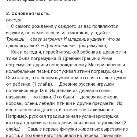
2. Основная часть.
Беседа.
— С самого рождения у каждого из вас появляются
игрушки, но самая первая из них какая, угадайте:
Тронешь — сразу загремит И младенца удивит. Что за
яркая игрушка? — Для малышки… (погремушка)
— Как и сегодня, первой игрушкой ребенка в древности
тоже была погремушка. В Древней Греции и Риме
погремушки дарили новорожденному. Матери напевали
колыбельные песни, постукивая этими погремушками.
Считалось, что своим шумом они отгоняют злых духов
от ребенка. (1 слайд). — Древние русские игрушки
появились еще IX в. Их делали из дерева и глины,
называли — потешки. Это были — деревянные кони,
коровы, олени, лебеди, птички и другие предметы. Их
использовали и для игр, и в качестве талисманов.
Например, русская традиционная кукла-зерновушка,
которую дарили на праздники, связанные с урожаем. (2
слайд). — Самые первые фигурки животных вырезали из
кости, а позднее изготавливали из дерева, глины или