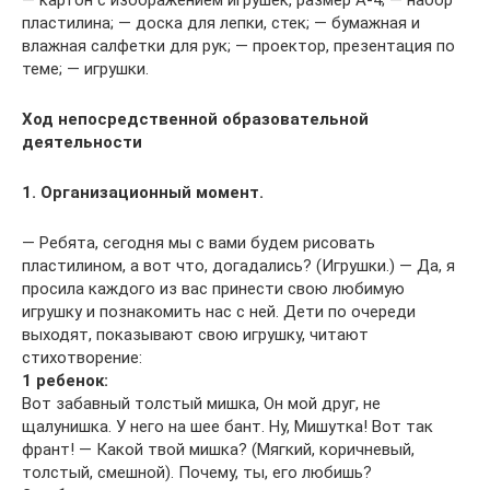
— картон с изображением игрушек, размер А-4; — набор
пластилина; — доска для лепки, стек; — бумажная и
влажная салфетки для рук; — проектор, презентация по
теме; — игрушки.
Ход непосредственной образовательной
деятельности
1. Организационный момент.
— Ребята, сегодня мы с вами будем рисовать
пластилином, а вот что, догадались? (Игрушки.) — Да, я
просила каждого из вас принести свою любимую
игрушку и познакомить нас с ней. Дети по очереди
выходят, показывают свою игрушку, читают
стихотворение:
1 ребенок:
Вот забавный толстый мишка, Он мой друг, не
щалунишка. У него на шее бант. Ну, Мишутка! Вот так
франт! — Какой твой мишка? (Мягкий, коричневый,
толстый, смешной). Почему, ты, его любишь?