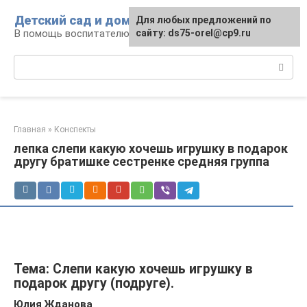
Перейти
Детский сад и дом
Для любых предложений по
к
В помощь воспитателю и родителям
сайту: ds75-orel@cp9.ru
контенту
Поиск:
Главная
»
Конспекты
лепка слепи какую хочешь игрушку в подарок
другу братишке сестренке средняя группа
Тема: Слепи какую хочешь игрушку в
подарок другу (подруге).
Юлия Жданова