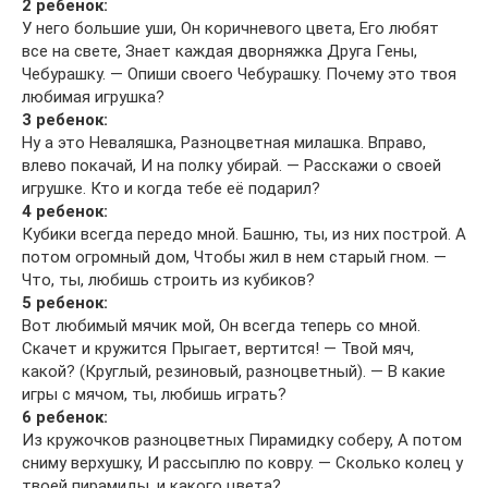
2 ребенок:
У него большие уши, Он коричневого цвета, Его любят
все на свете, Знает каждая дворняжка Друга Гены,
Чебурашку. — Опиши своего Чебурашку. Почему это твоя
любимая игрушка?
3 ребенок:
Ну а это Неваляшка, Разноцветная милашка. Вправо,
влево покачай, И на полку убирай. — Расскажи о своей
игрушке. Кто и когда тебе её подарил?
4 ребенок:
Кубики всегда передо мной. Башню, ты, из них построй. А
потом огромный дом, Чтобы жил в нем старый гном. —
Что, ты, любишь строить из кубиков?
5 ребенок:
Вот любимый мячик мой, Он всегда теперь со мной.
Скачет и кружится Прыгает, вертится! — Твой мяч,
какой? (Круглый, резиновый, разноцветный). — В какие
игры с мячом, ты, любишь играть?
6 ребенок:
Из кружочков разноцветных Пирамидку соберу, А потом
сниму верхушку, И рассыплю по ковру. — Сколько колец у
твоей пирамиды, и какого цвета?