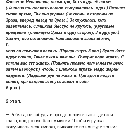
Физкуль
Неваляшка, посмотри, Хоть куда её нагни.
(Наклоняясь сделать выдох, выпрямляясь- вдох.) Встанет
снова прямо, Так она упряма.
(Наклоны в стороны по
3раза, вперед-назад по 3раза.) Закружилась юла,
завертелась,
Слишком быстро не крутись, (Круговые
вращения туловищем 3раза в одну сторону, 3 в другую.)
Хватит, все остановись.
Наш веселый звонкий мяч,
С
нова он помчался вскачь. (Подпрыгнуть 8 раз.) Кукла Катя
вдруг пошла, Тянет руки к нам она. Говорит пора играть, Я
устала вас тут ждать. (Поднять правую ногу и левую руку,
затем наоборот.) Чтобы с шариком играть, Надо шарик
надувать. (Ладошки рук на животе. При вдохе надуть
живот, при выдохе втянуть живот в себя.
6 раз.)
2 этап.
— Ребята, не забудьте про дополнительные детали:
глаза, нос, ротик, бант у мишки. Чтобы игрушка
получилась «как живая», выложите по контуру тонкие