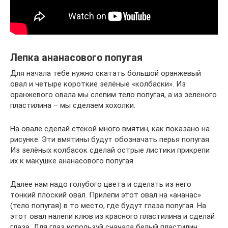
Лепка ананасового попугая
Для начала тебе нужно скатать большой оранжевый
овал и четыре короткие зелёные «колбаски». Из
оранжевого овала мы слепим тело попугая, а из зелёного
пластилина – мы сделаем хохолки.
На овале сделай стекой много вмятин, как показано на
рисунке. Эти вмятины будут обозначать перья попугая.
Из зелёных колбасок сделай острые листики прикрепи
их к макушке ананасового попугая.
Далее нам надо голубого цвета и сделать из него
тонкий плоский овал. Прилепи этот овал на «ананас»
(тело попугая) в то место, где будут глаза попугая. На
этот овал налепи клюв из красного пластилина и сделай
глаза. Для глаз используй сначала белый пластилин,