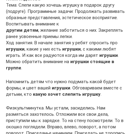
Тема: Слепи какую хочешь игрушку в подарок другу
(подруге). Программные задачи: Продолжать развивать
образные представления, эстетическое восприятие.
Воспитывать внимание к
другим детям
, желание заботиться о них. Закреплять
ранее усвоенные приемы лепки.
Ход занятия. В начале занятия у ребят спросить про
игрушки
, какие у них есть
игрушки
, с какими любят
играть. И как все радуются когда им дарят
игрушки
.
Можно обратить внимание на
игрушки стоящие в
группе
.
Напомнить детям что нужно подумать какой будет
формы, и цвет вашей
игрушки
. Обговариваем вместе с
детьми, кто
какую хочет слепить игрушку
.
Физкультминутка. Мы устали, засиделись. Нам
размяться захотелось. Отложили все свои дела,
приступили мы к зарядке. То на стену посмотрели. То в
окошко поглядели. Вправо, влево, поворот, а потом
поворот. Приседанье начинаем. Приседать не торопись.