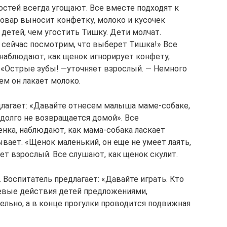
остей всегда угощают. Все вместе подходят к
Повар выносит конфетку, молоко и кусочек
 детей, чем угостить Тишку. Дети молчат.
 сейчас посмотрим, что выберет Тишка!» Все
и наблюдают, как щенок игнорирует конфету,
. «Острые зубы! —уточняет взрослый. — Немного
ем он лакает молоко.
длагает: «Давайте отнесем малыша маме-собаке,
 долго не возвращается домой». Все
енка, наблюдают, как мама-собака ласкает
ывает. «Щенок маленький, он еще не умеет лаять,
яет взрослый. Все слушают, как щенок скулит.
 Воспитатель предлагает: «Давайте играть. Кто
евые действия детей предложениями,
ельно, а в конце прогулки проводится подвижная