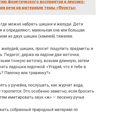
тию фонетического восприятия и лексико-
ия речи на материале темы «Фрукты»
, где можно набрать шишки и желуди. Дети
 и определяют, маленькая она или большая.
акая из двух шишек (камней) тяжелее.
, желудей, шишек, просит пощупать предметы и
ть. Педагог, держа на ладони две веточки,
озьми тонкую веточку, возьми длинную, затем
ить ладошки лодочкой: «Угадай, что я тебе в
? Палочку или травинку?»
ть у ручейка, послушать, как журчит вода,
торопится. Это особенно заметно, если бросить
тям имитировать звук «ж» — песенку ручья.
ожить собранный природный материал по