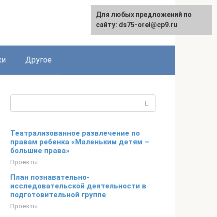
Для любых предложений по
сайту: ds75-orel@cp9.ru
ки
Другое
Поиск:
Театрализованное развлечение по
правам ребенка «Маленьким детям –
большие права»
Проекты
План познавательно-
исследовательской деятельности в
подготовительной группе
Проекты