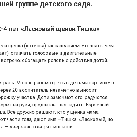
ей группе детского сада.
2-4 лет «Ласковый щенок Тишка»
ла щенка (котенка), их названием; уточнять, чем
кает), отличать голосовые и двигательные
 встрече; обогащать ролевые действия детей.
играть. Можно рассмотреть с детьми картинку с
через 20 воспитатель незаметно выносит
орожку участка. Дети замечают его, радуются.
берет на руки, предлагает погладить. Взрослый
ша. Все дружно решают, кто у щенка мама.
т части тела, дают имя —Тишка. «Ласковый, не
», — уверенно говорят малыши.