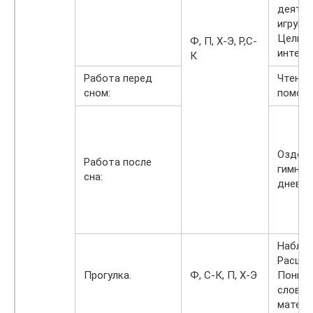
деятел
игруше
Цель: 
Ф, П, Х-Э, Р,С-
интерес
К
Работа перед
Чтение
сном:
помога
Оздоро
Работа после
гимнас
сна:
дневно
Наблюд
Расшир
Прогулка.
Ф, С-К, П, Х-Э
Понима
словам
матери