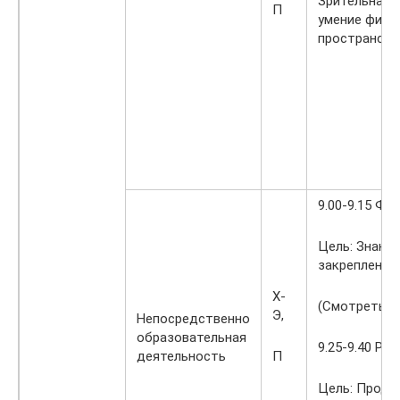
Зрительная г
П
умение фикс
пространств
9.00-9.15 Ф
Цель: Знако
закрепление
Х-
(Смотреть к
Э,
Непосредственно
образовательная
9.25-9.40 Ри
деятельность
П
Цель: Продо