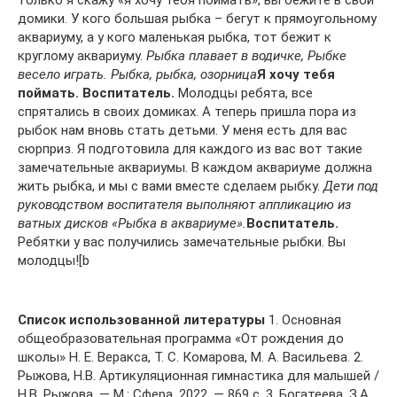
только я скажу «я хочу тебя поймать», вы бежите в свои
домики. У кого большая рыбка – бегут к прямоугольному
аквариуму, а у кого маленькая рыбка, тот бежит к
круглому аквариуму.
Рыбка плавает в водичке, Рыбке
весело играть. Рыбка, рыбка, озорница
Я хочу тебя
поймать. Воспитатель.
Молодцы ребята, все
спрятались в своих домиках. А теперь пришла пора из
рыбок нам вновь стать детьми. У меня есть для вас
сюрприз. Я подготовила для каждого из вас вот такие
замечательные аквариумы. В каждом аквариуме должна
жить рыбка, и мы с вами вместе сделаем рыбку.
Дети под
руководством воспитателя выполняют аппликацию из
ватных дисков «Рыбка в аквариуме».
Воспитатель.
Ребятки у вас получились замечательные рыбки. Вы
молодцы![b
Список использованной литературы
1. Основная
общеобразовательная программа «От рождения до
школы» Н. Е. Веракса, Т. С. Комарова, М. А. Васильева. 2.
Рыжова, Н.В. Артикуляционная гимнастика для малышей /
Н.В. Рыжова. — М.: Сфера, 2022. — 869 c. 3. Богатеева, З.А.