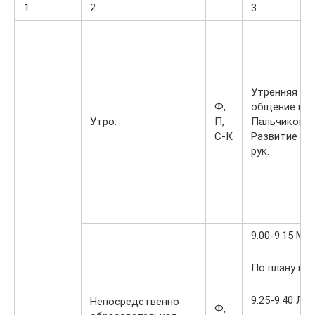
1
2
3
Утренняя ги
Ф,
общение на 
Утро:
П,
Пальчиковая
С-К
Развитие ме
рук.
9.00-9.15 Му
По плану му
9.25-9.40 Л
Непосредственно
Ф,