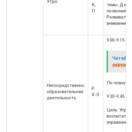
Утро:
К,
темы. Д.и «
П
позвонили?»
Развивать 
внимание.
9.00-9.15 Му
Читайте
окружаю
По плану му
Непосредственно
Р,
образовательная
Х-Э
9.30-9.45 Ф
деятельность
Цель: Упраж
воспитателя
упражнении 