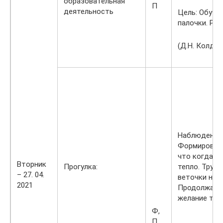
образовательная
П
деятельность
Цель: Обуче
палочки. Раз
(Д.Н. Колдин
Наблюдение 
Формировать
что когда с
Вторник
Прогулка:
тепло. Труд
– 27. 04.
веточки на у
2021
Продолжать 
желание тру
Ф,
П,