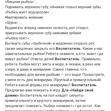
«Хищная рыбка» ….
Поднимать верхнюю губу, обнажая только верхние зубы.
«Рыбка жуёт водоросли» ….
Имитировать жевание.
«Щука» ….
Выдвигать вперёд нижнюю челюсть, рот открыт,
прикусывать верхнюю губу нижними зубами.
«Рыбка поёт» ….
Вытянуть губы «трубочкой» и медленно открыть рот,
также медленно закрыть его.
Воспитатель.
Какие у нас
замечательные рыбки! Ребята скажите, а кто знает где
живут рыбки?
Ответы детей.
Воспитатель.
Правильно,
ребята. Рыбки могут жить в море, в океане, в реке или
озере, и даже в аквариуме. Самое главное, что
необходимо для жизни рыбкам — это вода! Посмотрите,
у меня есть два аквариума. (Круглый и прямоугольный).
Ребята какой формы эти аквариумы?
Воспитатель.
Предлагаю вам поиграть в игру.
Д/и «Найди свой
домик»
Воспитатель на пол кладет силуэты
прямоугольного и круглого аквариумов, затем
предлагает поиграть. Рыбки «плавают» где хотят. Как