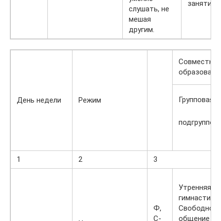
занятиях.
слушать, не
мешая
другим.
Совместная 
образовате
Групповая,
День недели
Режим
подгруппов
1
2
3
Утренняя
гимнастика.
Ф,
Свободное
С-
общение на