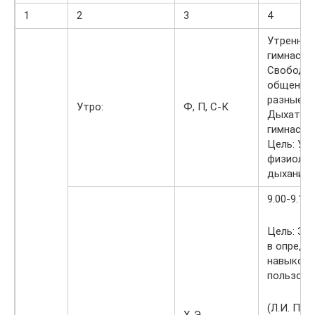
1
2
3
4
Утренняя
гимнасти
Свободн
общение 
разные т
Утро:
Ф, П, С-К
Дыхател
гимнасти
Цель: Ук
физиолог
дыхание у
9.00-9.1
Цель: Зн
в опреде
навыков 
пользова
(Л.И. По