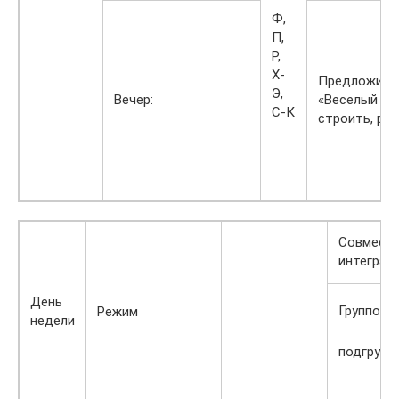
Ф,
П,
Р,
Х-
Предложить
Э,
Вечер:
«Веселый го
С-К
строить, ра
Совместн
интеграц
День
Групповая
Режим
недели
подгрупп