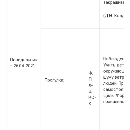
закрашивать
(Д.Н. Колдин
Наблюдение 
Понедельник
Учить детей
– 26.04. 2021
окружающего
Ф,
шуму ветра, 
П,
Прогулка:
людей. Труд
Х-
самостоятел
Э,
Цель: Форми
Р,С-
правильной 
К