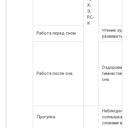
Х-
Э,
Р,С-
К
Чтение худо
Работа перед сном:
развивать р
Оздоровите
Работа после сна:
гимнастика 
сна.
Наблюдение 
Прогулка.
солнышка, ве
словами вос