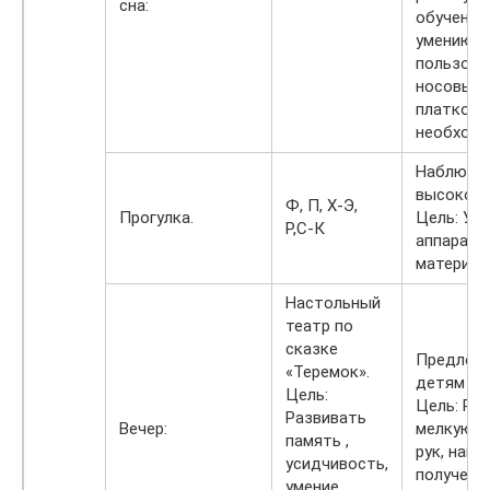
сна:
обучению
умению
пользова
носовым
платком 
необходи
Наблюден
высокое, 
Ф, П, Х-Э,
Прогулка.
Цель: Учи
Р,С-К
аппарат.
материал
Настольный
театр по
сказке
Предлож
«Теремок».
детям пл
Цель:
Цель: Ра
Развивать
Вечер:
мелкую м
память ,
рук, навы
усидчивость,
полученн
умение