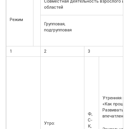
Совместная деятельность взрослого и д
областей
Режим
Групповая,
подгрупповая
1
2
3
Утренняя гим
«Как прошли
Развивать р
Ф,
впечатления
С-
Утро:
К,