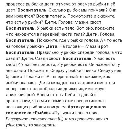
процессе рыбалки дети отмечают размер рыбки и её
цвет.
Воспитатель.
Сколько рыбок мы поймали? Они
вам нравятся?
Воспитатель.
Посмотрите и скажите,
что есть у рыбки?
Дети.
Голова, глазки, хвост.
Воспитатель.
У рыбки есть тело. Вот оно, покажите.
Что находится в передней части тела?
Дети.
Голова.
Воспитатель.
Покажите, где у рыбки голова. А что есть
на голове у рыбки?
Дети.
На голове — глаза и рот.
Воспитатель.
Правильно, у рыбки спереди голова, а что
сзади?
Дети.
Сзади хвост.
Воспитатель.
У вас есть
хвост? У вас нет хвоста, а у рыбки есть. Он находится у
нее сзади. Покажите. Сверху у рыбки спинка. Снизу у нее
брюшко. Покажите. А теперь давайте покажем, как
рыбки плавают. Дети складывают ладошки вместе и
совершают волнообразные движения, имитируя
движения рыб. Воспитатель. Ребята давайте
представим, что мы с вами тоже превратились в
настоящих рыбок и поиграем.
Артикуляционная
гимнастика «Рыбки»
«Пузырьки лопаются» ….
Беззвучное произнесение [п], темп произнесения то
убыстрять, то замедлять.