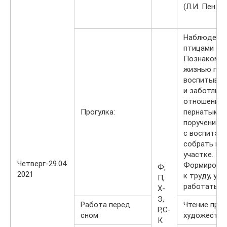
(Л.И. Пензу
Наблюдение
птицами вес
Познакомит
жизнью пти
воспитыват
и заботлив
отношение 
Прогулка:
пернатым. 
поручение: 
с воспитат
собрать мус
участке. Це
Четверг-29.04.
Формироват
Ф,
2021
к труду, ум
П,
работать с
Х-
Э,
Работа перед
Чтение про
Р,С-
сном
художестве
К