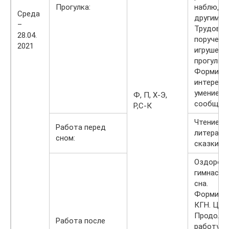
Прогулка:
наблюдат
Среда
другими 
–
Трудовы
28.04.
поручения
2021
игрушек 
прогулки.
Формиро
интерес к
умение р
Ф, П, Х-Э,
сообща.
Р,С-К
Чтение р
Работа перед
литерату
сном:
сказки.
Оздорови
гимнасти
сна.
Формиро
КГН. Цель
Продолж
Работа после
работу п