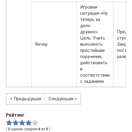
Игровая
ситуация «Ну
теперь за
дело
дружно».
Предло
Цель: Учить
строит
Вечер:
выполнять
Закреп
простейшие
постро
поручения,
развив
действовать
в
соответствии
с заданием.
< Предыдущая
Следующая >
Рейтинг
(
2
оценки, среднее
4
из
5
)