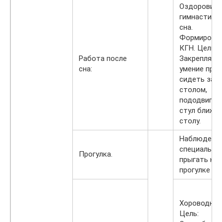
Оздоровите
гимнастика
сна.
Формирова
КГН. Цель:
Работа после
Закреплять
сна:
умение пра
сидеть за
столом,
пододвигат
стул ближе 
столу.
Наблюдение 
специальног
Прогулка.
прыгать на 
прогулке с 
Хороводные
Цель: