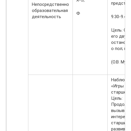
Х-Э,
представл
Непосредственно
образовательная
Ф
деятельность
9.30-9.45
Цель: Обу
его двумя
остановко
о пол; в 
(О.В. Муз
Наблюде
«Игры де
старшей 
Цель:
Продолж
вызыват
интерес к
старшим 
развиват