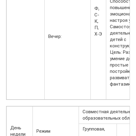
Способство
повышению
Ф,
эмоциональ
С-
настроя у д
К,
Самостояте
П,
деятельнос
Х-Э
Вечер:
детей с
конструкто
Цель: Разви
умение дел
простые
постройки,
развивать
фантазию.
Совместная деятельност
образовательных облас
День
Групповая,
Режим
недели