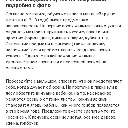
подробно с фото
Согласно методике, обучение лепке в младшей группе
детсада (в 2—3 года) имеет предметную
направленность. На первых порах малыши только учатся
ощущать материал, придавать кусочку пластилина
простые формы: диск, цилиндр, шарик, кубик и т. д.
Отдельные предметы и фигурки (также поначалу
несложные) дети пробуют лепить, когда азы лепки
усвоены. Однако с вашей помощью малыш с
удовольствием справится с несложной лепкой на
осенние темы.
Побеседуйте с малышом, спросите, что он представляет
себе, когда думает об осени. На прогулке в парке или в
лесу обратите внимание ребенка, на то, как красиво
меняются осенью оттенки листвы, какими яркими
становятся ягоды рябины, как много грибов появляется
в это время года. Предложите вместе слепить что-то
«осеннее». К примеру, осенние листья, осеннее дерево,
ежика, грибочек.