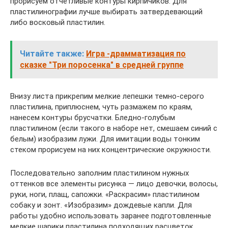
прорисуем отчетливые контуры кирпичиков. Для
пластилинографии лучше выбирать затвердевающий
либо восковый пластилин.
Читайте также:
Игра -драмматизация по
сказке "Три поросенка" в средней группе
Внизу листа прикрепим мелкие лепешки темно-серого
пластилина, приплюснем, чуть размажем по краям,
нанесем контуры брусчатки. Бледно-голубым
пластилином (если такого в наборе нет, смешаем синий с
белым) изобразим лужи. Для имитации воды тонким
стеком прорисуем на них концентрические окружности.
Последовательно заполним пластилином нужных
оттенков все элементы рисунка — лицо девочки, волосы,
руки, ноги, плащ, сапожки. «Раскрасим» пластилином
собаку и зонт. «Изобразим» дождевые капли. Для
работы удобно использовать заранее подготовленные
мелкие шарики пластилина подходящих расцветок.