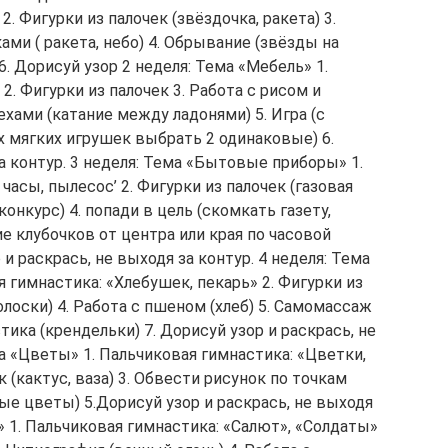
. Фигурки из палочек (звёздочка, ракета) 3.
ми ( ракета, небо) 4. Обрывание (звёзды на
6. Дорисуй узор 2 неделя: Тема «Мебель» 1.
2. Фигурки из палочек 3. Работа с рисом и
ехами (катание между ладонями) 5. Игра (с
 мягких игрушек выбрать 2 одинаковые) 6.
а контур. 3 неделя: Тема «Бытовые приборы» 1.
часы, пылесос’ 2. Фигурки из палочек (газовая
(конкурс) 4. попади в цель (скомкать газету,
е клубочков от центра или края по часовой
 и раскрась, не выходя за контур. 4 неделя: Тема
 гимнастика: «Хлебушек, пекарь» 2. Фигурки из
олоски) 4. Работа с пшеном (хлеб) 5. Самомассаж
ика (крендельки) 7. Дорисуй узор и раскрась, не
ма «Цветы» 1. Пальчиковая гимнастика: «Цветки,
к (кактус, ваза) 3. Обвести рисунок по точкам
вые цветы) 5.Дорисуй узор и раскрась, не выходя
» 1. Пальчиковая гимнастика: «Салют», «Солдаты»