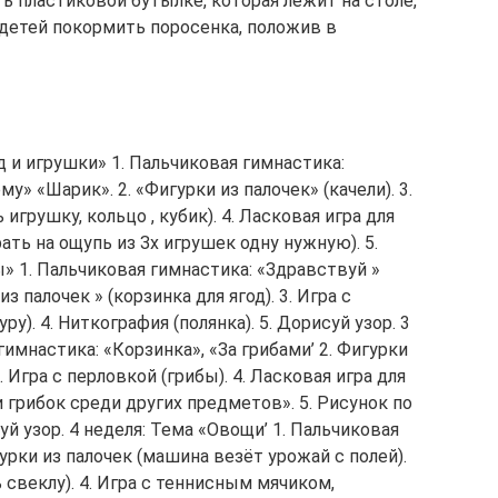
ь пластиковой бутылке, которая лежит на столе,
 детей покормить поросенка, положив в
д и игрушки» 1. Пальчиковая гимнастика:
у» «Шарик». 2. «Фигурки из палочек» (качели). 3.
игрушку, кольцо , кубик). 4. Ласковая игра для
ь на ощупь из Зх игрушек одну нужную). 5.
ы» 1. Пальчиковая гимнастика: «Здравствуй »
з палочек » (корзинка для ягод). 3. Игра с
). 4. Ниткография (полянка). 5. Дорисуй узор. 3
гимнастика: «Корзинка», «За грибами’ 2. Фигурки
. Игра с перловкой (грибы). 4. Ласковая игра для
грибок среди других предметов». 5. Рисунок по
суй узор. 4 неделя: Тема «Овощи’ 1. Пальчиковая
урки из палочек (машина везёт урожай с полей).
 свеклу). 4. Игра с теннисным мячиком,