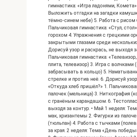
гимнастика: «Игра ладонями, Комета» 2
Выложить отгадки на загадки камушка
тёмно-синем небе) 5. Работа с рисом 
Пальчиковая гимнастика: «Стул, стол» 
горохом 4. Упражнения с грецкими ор
закрытыми глазами среди нескольких
Дорисуй узор и раскрась, не выходя з
Пальчиковая гимнастика: «Телевизор, 
плита, телевизор) 3. Игра с волчками 
забрасывать в кольцо) 5. Наматывани
стрелке и против неё. 6. Дорисуй узор
«Откуда хлеб пришёл?» 1. Пальчиковая
палочек (мельница) 3. Ниткография (к
с гранёным карандашом. 6. Тестопласт
выходя за контур. • Май 1 неделя: Те
мак, хризантемы 2. Фигурки из палоче
(тюльпан) 4. Работа с тычками (поле
за края. 2 неделя: Тема «День победы