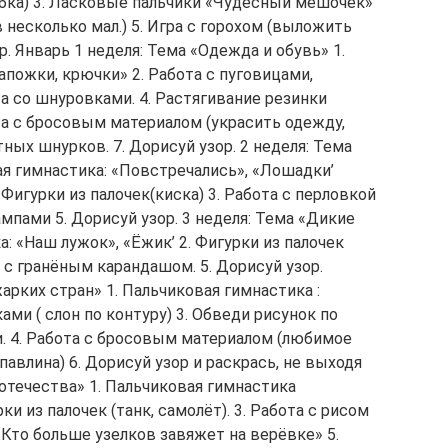
обка) 3. Ласковые пальчики «Чудесный мешочек»
в несколько мал.) 5. Игра с горохом (выложить
. Январь 1 неделя: Тема «Одежда и обувь» 1.
апожки, крючки» 2. Работа с пуговицами,
та со шнуровками. 4. Растягивание резинки
та с бросовым материалом (украсить одежду,
тных шнурков. 7. Дорисуй узор. 2 неделя: Тема
я гимнастика: «Повстречались», «Лошадки’
Фигурки из палочек(киска) 3. Работа с перловкой
тампами 5. Дорисуй узор. 3 неделя: Тема «Дикие
: «Наш лужок», «Ёжик’ 2. Фигурки из палочек
 с гранёным карандашом. 5. Дорисуй узор.
рких стран» 1. Пальчиковая гимнастика :
ами ( слон по контуру) 3. Обведи рисунок по
и. 4. Работа с бросовым материалом (любимое
павлина) 6. Дорисуй узор и раскрась, не выходя
 отечества» 1. Пальчиковая гимнастика
и из палочек (танк, самолёт). 3. Работа с рисом
«Кто больше узелков завяжет на верёвке» 5.