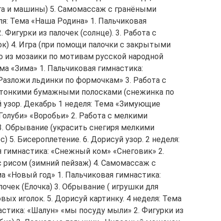
ога и машины) 5. Самомассаж с гранёными
ля: Тема «Наша Родина» 1. Пальчиковая
 Фигурки из палочек (солнце). 3. Работа с
к) 4. Игра (при помощи палочки с закрытыми
о из мозаики по мотивам русской народной
ема «Зима» 1. Пальчиковая гимнастика:
«Разложи льдинки по формочкам» 3. Работа с
с тонкими бумажными полосками (снежинка по
й узор. Декабрь 1 неделя: Тема «Зимующие
Голуби» «Воробьи» 2. Работа с мелкими
3. Обрывание (украсить снегиря мелкими
) 5. Бисероплетение. 6. Дорисуй узор. 2 неделя:
я гимнастика: «Снежный ком» «Снеговик» 2.
 с рисом (зимний пейзаж) 4. Самомассаж с
ма «Новый год» 1. Пальчиковая гимнастика:
лочек (Ёлочка) 3. Обрывание ( игрушки для
вых иголок. 5. Дорисуй картинку. 4 неделя: Тема
астика: «Шалун» «мы посуду мыли» 2. Фигурки из