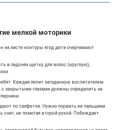
итие мелкой моторики
е на листе контуры ягод дети очерчивают
ь в ладонях щетку для волос (круглую),
лки.
ебят. Каждая лепит загаданную воспитателем
и с закрытыми глазами должны определить на
оперники.
дают по салфетке. Нужно порвать ее пальцами
ть снег, не помогая второй рукой. Побеждает