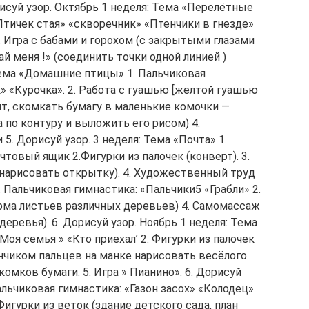
исуй узор. Октябрь 1 неделя: Тема «Перелётные
Птичек стая» «скворечник» «Птенчики в гнезде»
3. Игра с бабами и горохом (с закрытыми глазами
ай меня !» (соединить точки одной линией )
Тема «Домашние птицы» 1. Пальчиковая
» «Курочка». 2. Работа с гуашью [желтой гуашью
т, скомкать бумагу в маленькие комочки —
а по контуру и выложить его рисом) 4.
 Дорисуй узор. 3 неделя: Тема «Почта» 1.
товый ящик 2.Фигурки из палочек (конверт). 3.
 нарисовать открытку). 4. Художественный труд
 1. Пальчиковая гимнастика: «Пальчики5 «Грабли» 2.
орма листьев различных деревьев) 4. Самомассаж
деревья). 6. Дорисуй узор. Ноябрь 1 неделя: Тема
Моя семья » «Кто приехал’ 2. Фигурки из палочек
кончиком пальцев на манке нарисовать весёлого
комков бумаги. 5. Игра » Пианино». 6. Дорисуй
Пальчиковая гимнастика: «Газон засох» «Колодец»
 Фигурки из веток (здание детского сада, план