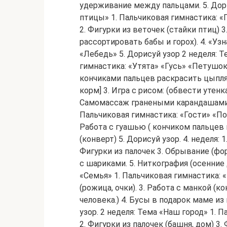
удерживание между пальцами. 5. Дор
птицы» 1. Пальчиковая гимнастика: «
2. Фигурки из веточек (стайки птиц) 
рассортировать бабы и горох). 4. «Узн
«Лебедь» 5. Дорисуй узор 2 неделя: 
гимнастика: «Утята» «Гусь» «Петушок
кончиками пальцев раскрасить цыпля
корм] 3. Игра с рисом: (обвести утенк
Самомассаж гранеными карандашами 5.
Пальчиковая гимнастика: «Гости» «Поч
Работа с гуашью ( кончиком пальцев
(конверт) 5. Дорисуй узор. 4. неделя:
Фигурки из палочек 3. Обрывание (ф
с шариками. 5. Ниткография (осенние 
«Семья» 1. Пальчиковая гимнастика: «
(рожица, очки). 3. Работа с манкой (
человека.) 4. Бусы в подарок маме из 
узор. 2 неделя: Тема «Наш город» 1. 
2. Фигурки из палочек (башня, дом) 3.