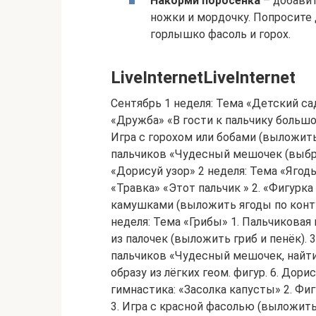
Накорми поросенка
– добавит
ножки и мордочку. Попросите
горлышко фасоль и горох.
LiveInternetLiveInternet
Сентябрь 1 неделя: Тема «Детский са
«Дружба» «В гости к пальчику большом
Игра с горохом или бобами (выложить 
пальчиков «Чудесный мешочек (выбрат
«Дорисуй узор» 2 неделя: Тема «Ягод
«Травка» «Этот пальчик » 2. «Фигурка и
камушками (выложить ягоды по контуру
неделя: Тема «Грибы» 1. Пальчиковая 
из палочек (выложить гриб и пенёк). 3
пальчиков «Чудесный мешочек, найти 
образу из лёгких геом. фигур. 6. Дори
гимнастика: «Засолка капусты» 2. Фиг
3. Игра с красной фасолью (выложить