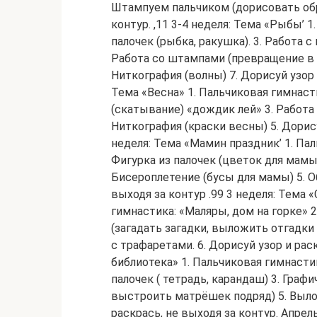
Штампуем пальчиком (дорисовать обра
контур. ,11 3-4 неделя: Тема «Рыбы’ 
палочек (рыбка, ракушка). 3. Работа
Работа со штампами (превращение в р
Ниткография (волны) 7. Дорисуй узор 
Тема «Весна» 1. Пальчиковая гимнаст
(скатывание) «дождик лей» 3. Работа
Ниткография (краски весны) 5. Дорису
неделя: Тема «Мамин праздник’ 1. Пал
Фигурка из палочек (цветок для мамы) 
Бисероплетение (бусы для мамы) 5. Об
выходя за контур .99 3 неделя: Тема
гимнастика: «Маляры, дом на горке» 2.
(загадать загадки, выложить отгадки 
с трафаретами. 6. Дорисуй узор и рас
библиотека» 1. Пальчиковая гимнастик
палочек ( тетрадь, карандаш) 3. Граф
выстроить матрёшек подряд) 5. Выло
раскрась, не выходя за контур. Апрел