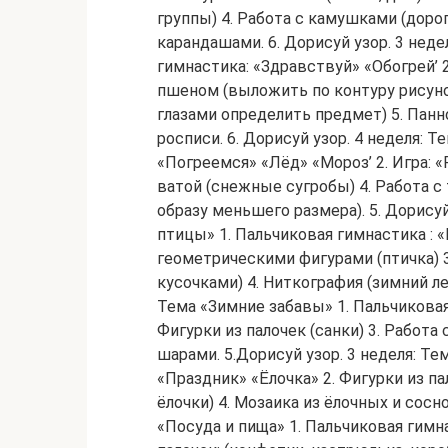
группы) 4. Работа с камушками (дор
карандашами. 6. Дорисуй узор. 3 неде
гимнастика: «Здравствуй» «Обогрей’ 2.
пшеном (выложить по контуру рисуно
глазами определить предмет) 5. Панн
росписи. 6. Дорисуй узор. 4 неделя: Т
«Погреемся» «Лёд» «Мороз’ 2. Игра: 
ватой (снежные сугробы) 4. Работа 
образу меньшего размера). 5. Дорису
птицы» 1. Пальчиковая гимнастика : «
геометрическими фигурами (птичка) 
кусочками) 4. Ниткография (зимний лес
Тема «Зимние забавы» 1. Пальчикова
Фигурки из палочек (санки) 3. Работа
шарами. 5.Дорисуй узор. 3 неделя: Те
«Праздник» «Ёлочка» 2. Фигурки из па
ёлочки) 4. Мозаика из ёлочных и сосно
«Посуда и пища» 1. Пальчиковая гимн