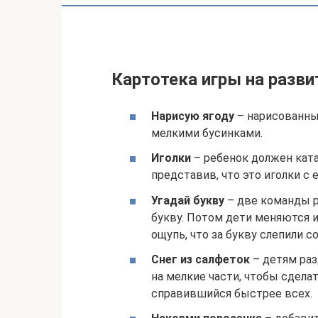
Картотека игры на разв
Нарисую ягоду
– нарисованны
мелкими бусинками.
Иголки
– ребенок должен катат
представив, что это иголки с е
Угадай букву
– две команды р
букву. Потом дети меняются 
ощупь, что за букву слепили с
Снег из салфеток
– детям раз
на мелкие части, чтобы сдела
справившийся быстрее всех.