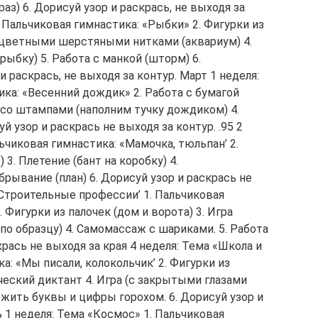
з) 6. Дорисуй узор и раскрась, не выходя за
1. Пальчиковая гимнастика: «Рыбки» 2. Фигурки из
 с цветными шерстяными нитками (аквариум) 4.
ыбку) 5. Работа с манкой (шторм) 6.
и раскрась, не выходя за контур. Март 1 неделя:
ика: «Весенний дождик» 2. Работа с бумагой
 со штампами (наполним тучку дождиком) 4.
й узор и раскрась не выходя за контур. .95 2
ьчиковая гимнастика: «Мамочка, тюльпан’ 2.
3. Плетение (бант на коробку) 4.
рывание (план) 6. Дорисуй узор и раскрась не
 «Строительные профессии’ 1. Пальчиковая
 Фигурки из палочек (дом и ворота) 3. Игра
по образцу) 4. Самомассаж с шариками. 5. Работа
крась не выходя за края 4 неделя: Тема «Школа и
а: «Мы писали, колокольчик’ 2. Фигурки из
ический диктант 4. Игра (с закрытыми глазами
жить буквы и цифры горохом. 6. Дорисуй узор и
ь 1 неделя: Тема «Космос» 1. Пальчиковая