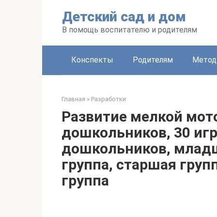
Перейти
Детский сад и дом
к
контенту
В помощь воспитателю и родителям
Конспекты
Родителям
Метод
Главная
»
Разработки
Развитие мелкой мото
дошкольников, 30 игр
дошкольников, младш
группа, старшая груп
группа