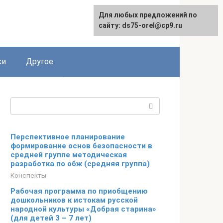
Для любых предложений по
сайту: ds75-orel@cp9.ru
ки
Другое
Поиск:
Перспективное планирование
формирование основ безопасности в
средней группе методическая
разработка по обж (средняя группа)
Конспекты
Рабочая программа по приобщению
дошкольников к истокам русской
народной культуры «Добрая старина»
(для детей 3 – 7 лет)