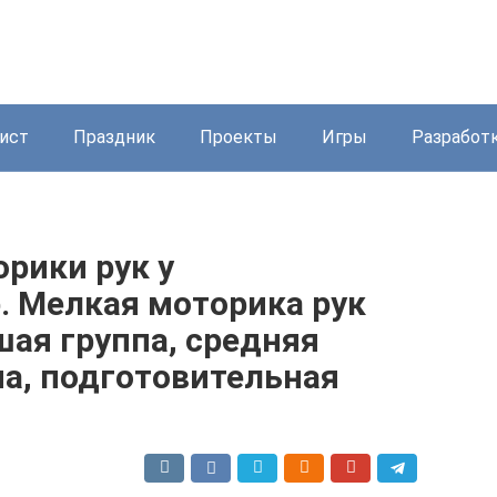
ист
Праздник
Проекты
Игры
Разработ
рики рук у
. Мелкая моторика рук
ая группа, средняя
па, подготовительная