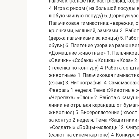
палочек: (конфетки, кастрюлька, кор
4. Игра с рисом ( из большой посуды 
любую чайную посуду) 6. Дорисуй узор
Пальчиковая гимнастика: «варежки, с
крючками, молнией, замками. 3. Рабо
(держа пальчиками за концы) 5. Рабо
обувь) 6. Плетение узора из разноцве
«Домашние животные» 1. Пальчикова
«Овечки» «Собака» «Кошка» «Коза» 2. 
( телёнка по контуру) 4. Работа со ш
животные» 1. Пальчиковая гимнастика
(ёжик) 3. Ниткография. 4. Самомассаж
Февраль 1 неделя: Тема «Животные жа
«Черепаха» «Слон» 2. Работа с камушк
линии не отрывая карандаш от бумаг
животное) 5. Бисероплетение ( хвост 
за контур 2 неделя: Тема «Защитники
:»Солдаты» «Бойцы-молодцы’ 2. Фигурк
(салют на синем картоне) 4. Конкурс 