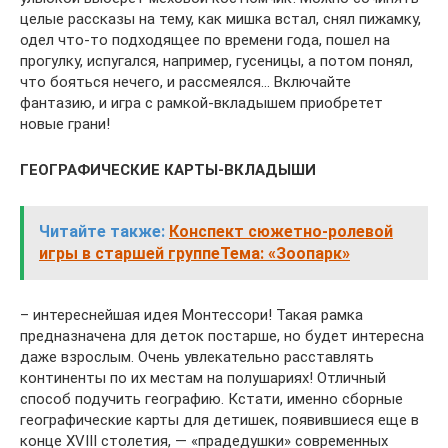
целые рассказы на тему, как мишка встал, снял пижамку,
одел что-то подходящее по времени года, пошел на
прогулку, испугался, например, гусеницы, а потом понял,
что бояться нечего, и рассмеялся… Включайте
фантазию, и игра с рамкой-вкладышем приобретет
новые грани!
ГЕОГРАФИЧЕСКИЕ КАРТЫ-ВКЛАДЫШИ
Читайте также:
Конспект сюжетно-ролевой
игры в старшей группеТема: «Зоопарк»
– интереснейшая идея Монтессори! Такая рамка
предназначена для деток постарше, но будет интересна
даже взрослым. Очень увлекательно расставлять
континенты по их местам на полушариях! Отличный
способ подучить географию. Кстати, именно сборные
географические карты для детишек, появившиеся еще в
конце ХVІІI столетия, — «прадедушки» современных