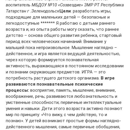
воспитатель МБДОУ №10 «Созвездие» ЗМР РТ Республика
Татарстан г .Зеленодольск
Цели
: разработать игры,
подходящие для маленьких детей — безопасные и
легкодоступные ******* Я работаю с детьми раннего
возраста и, из опыта работы могу сказать, что раннее
детство – основа общего развития ребенка, стартовый
период всех человеческих начинаний. Внимание у
малышей пока непроизвольное. Мышление наглядно –
действенное, и игра является ведущей деятельностью,
через которую формируется познавательная
активность, выражающаяся в постоянном исследовании
и познании окружающих предметов. ИГРА — это
потребность растущего детского организма.
В игре
развиваются познавательные психические
процессы:
восприятие, память, мышление, внимание,
воображение, речь; развиваются любознательность и
умственные способности; первичные интеллектуальные
умения и навыки. Дети этого возраста активно познают
мир по принципу: «Что вижу, с чем действую, то и
познаю». У детей возникают простые формы наглядно-
действенного мышления, самые первичные обобщения,