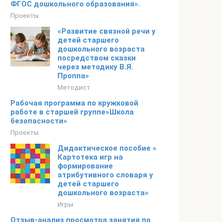
ФГОС дошкольного образования».
Проекты
«Развитие связной речи у
детей старшего
дошкольного возраста
посредством сказки
через методику В.Я.
Проппа»
Методист
Рабочая программа по кружковой
работе в старшей группе»Школа
безопасности»
Проекты
Дидактическое пособие »
Картотека игр на
формирование
атрибутивного словаря у
детей старшего
дошкольного возраста»
Игры
Отзыв-анализ просмотра занятия по