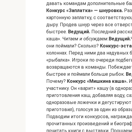
давать командам дополнительные ба
Конкурс «Заплатка» — шнуровка.
Раз
картонную заплатку, с соответству
дыру. Продев шнур через все отверст
быстрее.
Ведущий.
Последний расска
каша».
Читаем и обсуждаем.
Ведущий.
они поймали? Сколько?
Конкурс-эста
колоннах. Перед ними два надувных 
«рыбалка». Игроки по очереди подбег
возвращаются в команды. Побеждает
быстрее и поймали больше рыбок.
Ве
Почему?
Конкурс «Мишкина каша».
И
участнику. Он «варит» кашу (в однор
приготовления каш, добавляя воду, са
одноразовые ложечки и дегустируют о
приготовил), голосуя за один из обра
Подводим итоги конкурсов, награжда
прочитанных произведений и биогра
почитать книги с выставки. Прощаем