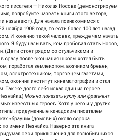
ского писателя — Николая Носова (демонстрируем
имя, попробуйте назвать книги этого автора,
ти называют). Для начала познакомимся с
3 ноября 1908 года, то есть более 100 лет назад.
ом. И конечно такой человек, прежде чем начать
ого. Я буду называть, кем пробовал стать Носов,
. (Дети стоят рядом со стульчиками и
в сразу после окончания школы хотел быть
ом, поработал землекопом, возчиком бревен,
фом, электротехником, торговцем газетами,
ом, окончил институт кинематографии и стал
 Так же долго себя искал один из героев
Незнайка.)
Можно показать куклу или фрагмент
мых известных героев. Хотя у него и у других
тотипы, придуманные канадским писателем
ках «брауни» (домовых) около сорока
 по имени Незнайка. Наверно эта книга
 придумал свои приключения для полюбившихся