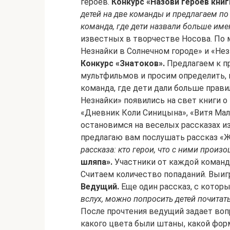
героев.
Конкурс «Назови героев книг
детей на две команды и предлагаем п
команда, где дети назвали больше име
известных в творчестве Носова. По 
Незнайки в Солнечном городе» и «Не
Конкурс «Знатоков».
Предлагаем к п
мультфильмов и просим определить, 
команда, где дети дали больше прав
Незнайки» появились на свет книги о 
«Дневник Коли Синицына», «Витя Мал
остановимся на веселых рассказах из
предлагаю вам послушать рассказ «
рассказа: кто герои, что с ними произ
шляпа».
Участники от каждой команд
Считаем количество попаданий. Выиг
Ведущий.
Еще один рассказ, с котор
вслух, можно попросить детей почитат
После прочтения ведущий задает вопр
какого цвета были штаны, какой фо