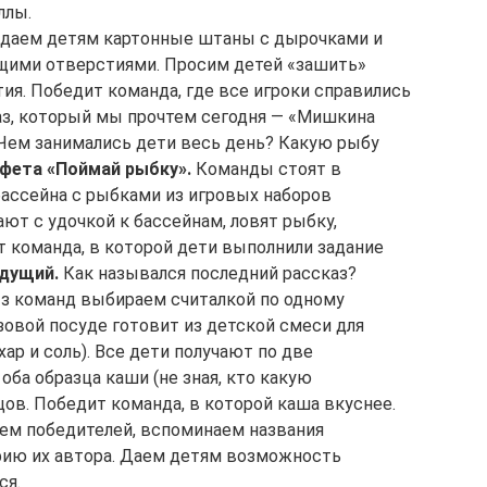
ллы.
даем детям картонные штаны с дырочками и
ющими отверстиями. Просим детей «зашить»
ия. Победит команда, где все игроки справились
з, который мы прочтем сегодня — «Мишкина
Чем занимались дети весь день? Какую рыбу
фета «Поймай рыбку».
Команды стоят в
бассейна с рыбками из игровых наборов
ают с удочкой к бассейнам, ловят рыбку,
 команда, в которой дети выполнили задание
дущий.
Как назывался последний рассказ?
з команд выбираем считалкой по одному
азовой посуде готовит из детской смеси для
хар и соль). Все дети получают по две
ба образца каши (не зная, кто какую
зцов. Победит команда, в которой каша вкуснее.
ем победителей, вспоминаем названия
фию их автора. Даем детям возможность
ся.