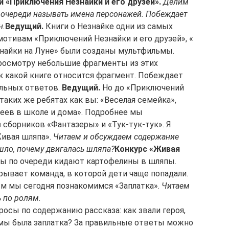
и «Приключения Незнайки и его друзей».
Делим
о очереди называть имена персонажей. Побеждает
н.
Ведущий.
Книги о Незнайке одни из самых
мотивам «Приключений Незнайки и его друзей», «
знайки на Луне» были созданы мультфильмы.
росмотру небольшие фрагменты из этих
к какой книге относится фрагмент. Побеждает
ильных ответов.
Ведущий.
Но до «Приключений
таких же ребятах как вы: «Веселая семейка»,
еев в школе и дома». Подробнее мы
 сборников «Фантазеры» и «Тук-тук-тук». Я
Живая шляпа».
Читаем и обсуждаем содержание
ошло, почему двигалась шляпа?
Конкурс «Живая
ы по очереди кидают картофелины в шляпы.
рывает команда, в которой дети чаще попадали.
ым мы сегодня познакомимся «Заплатка».
Читаем
ь по ролям.
осы по содержанию рассказа: как звали героя,
рмы была заплатка? За правильные ответы можно