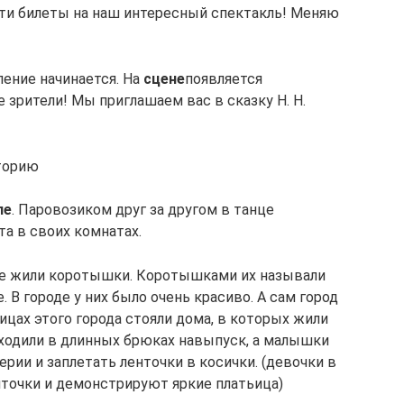
ти билеты на наш интересный спектакль! Меняю
ление начинается. На
сцене
появляется
зрители! Мы приглашаем вас в сказку Н. Н.
торию
пе
. Паровозиком друг за другом в танце
а в своих комнатах.
оде жили коротышки. Коротышками их называли
. В городе у них было очень красиво. А сам город
цах этого города стояли дома, в которых жили
одили в длинных брюках навыпуск, а малышки
ерии и заплетать ленточки в косички. (девочки в
нточки и демонстрируют яркие платьица)