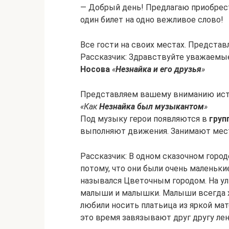
— Добрый день! Предлагаю приобрес
один билет на одно вежливое слово!
Все гости на своих местах. Представ
Рассказчик: Здравствуйте уважаемые 
Носова
«
Незнайка и его друзья
»
Представляем вашему вниманию ис
«Как
Незнайка был музыкантом
»
Под музыку герои появляются в
груп
выполняют движения. Занимают мест
Рассказчик: В одном сказочном гор
потому, что они были очень маленькие
назывался Цветочным городом. На ули
малыши и малышки. Малыши всегда х
любили носить платьица из яркой мат
это время завязывают друг другу ле