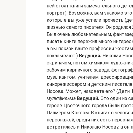
ней стоят книги замечательного дет
портрет). Возможно, вам знакомо это 
которые вы уже успели прочесть (де
жизнью самого писателя. Он родился 2
Был очень любознательным, фантазер
писать книги пережил много интересн
а вы показывайте профессии жестами
показывают.)
Ведущий.
Николай Носо
скрипачом, потом химиком, художник
рабочим кирпичного завода, фотогра
музыкантом, учителем, дрессировщик
кинорежиссером и детским писателем.
Носова. Может, назовете его? (Дети. 
мультфильма.
Ведущий.
Это один из са
героев Цветочного города были про
Палмером Коксом. В книгах о человеч
персонажей, среди них есть персонаж
встретилась и Николаю Носову, а он