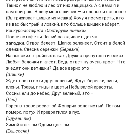
Таких я не люблю и лес от них защищаю. А с вами я и
сам поиграю. В лесу много шишек — и еловых и сосновых.
(Вытряхивает шишки из мешка) Хочу я посмотреть, кто
из вас быстрый и ловкий, кто больше шишек наберет.
Конкурс-эстафета «Сортируем шишки»
После эстафеты Леший загадывает детям
загадки
. Ствол белеет, Шапка зеленеет, Стоит в белой
одежке, Свесив сережки.
(Березка)
На высоких стройных елках Дружно прячутся в иголках.
Любят белочки и клёст. Ведь ответ ну очень прост. Что
ж едят они,детишки? Да все верно это –
(Шишки)
Ждет нас в гости друг зеленый, Ждут березки, липы,
клены, Травы, птицы и цветы Небывалой красоты.
Сосны, ели до небес, Друг зеленый, это –
(Лес)
Горел в траве росистой Фонарик золотистый. Потом
померк, потух И превратился в пух.
(Одуванчик)
Зимой и летом Одним цветом.
(Ель,сосна)