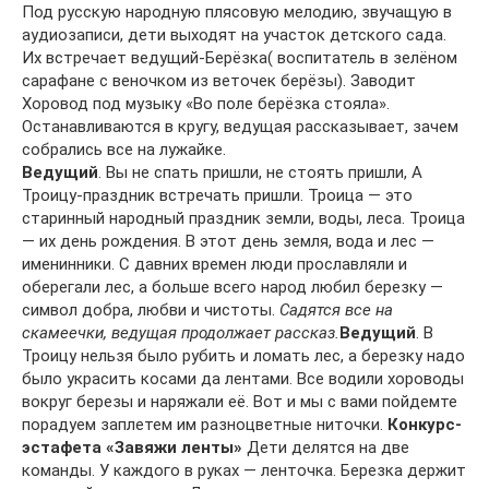
Под русскую народную плясовую мелодию, звучащую в
аудиозаписи, дети выходят на участок детского сада.
Их встречает ведущий-Берёзка( воспитатель в зелёном
сарафане с веночком из веточек берёзы). Заводит
Хоровод под музыку «Во поле берёзка стояла».
Останавливаются в кругу, ведущая рассказывает, зачем
собрались все на лужайке.
Ведущий
. Вы не спать пришли, не стоять пришли, А
Троицу-праздник встречать пришли. Троица — это
старинный народный праздник земли, воды, леса. Троица
— их день рождения. В этот день земля, вода и лес —
именинники. С давних времен люди прославляли и
оберегали лес, а больше всего народ любил березку —
символ добра, любви и чистоты.
Садятся все на
скамеечки, ведущая продолжает рассказ.
Ведущий
. В
Троицу нельзя было рубить и ломать лес, а березку надо
было украсить косами да лентами. Все водили хороводы
вокруг березы и наряжали её. Вот и мы с вами пойдемте
порадуем заплетем им разноцветные ниточки.
Конкурс-
эстафета «Завяжи ленты»
Дети делятся на две
команды. У каждого в руках — ленточка. Березка держит