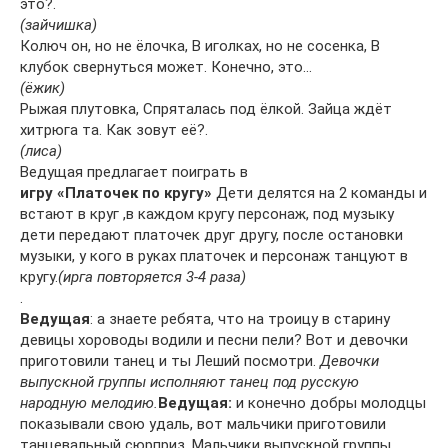
это?.
(зайчишка)
Колюч он, но не ёлочка, В иголках, но не сосенка, В
клубок свернуться может. Конечно, это…
(ёжик)
Рыжая плутовка, Спряталась под ёлкой. Зайца ждёт
хитрюга та. Как зовут её?.
(лиса)
Ведущая предлагает поиграть в
игру «Платочек по кругу»
Дети делятся на 2 команды и
встают в круг ,в каждом кругу персонаж, под музыку
дети передают платочек друг другу, после остановки
музыки, у кого в руках платочек и персонаж танцуют в
кругу.
(ирга повторяется 3-4 раза)
.
Ведущая
: а знаете ребята, что на троицу в старину
девицы хороводы водили и песни пели? Вот и девочки
приготовили танец и ты Леший посмотри.
Девочки
выпускной группы исполняют танец под русскую
народную мелодию.
Ведущая:
и конечно добры молодцы
показывали свою удаль, вот мальчики приготовили
танцевальный сюрприз. Мальчики выпускной группы