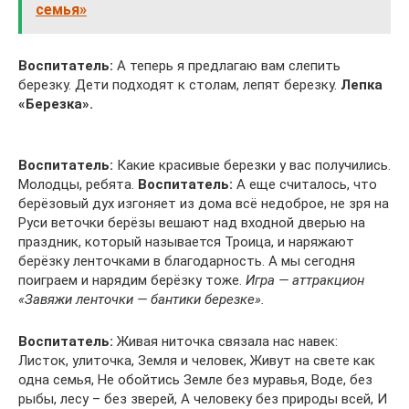
семья»
Воспитатель:
А теперь я предлагаю вам слепить
березку. Дети подходят к столам, лепят березку.
Лепка
«Березка».
Воспитатель:
Какие красивые березки у вас получились.
Молодцы, ребята.
Воспитатель:
А еще считалось, что
берёзовый дух изгоняет из дома всё недоброе, не зря на
Руси веточки берёзы вешают над входной дверью на
праздник, который называется Троица, и наряжают
берёзку ленточками в благодарность. А мы сегодня
поиграем и нарядим берёзку тоже.
Игра — аттракцион
«Завяжи ленточки — бантики березке».
Воспитатель:
Живая ниточка связала нас навек:
Листок, улиточка, Земля и человек, Живут на свете как
одна семья, Не обойтись Земле без муравья, Воде, без
рыбы, лесу – без зверей, А человеку без природы всей, И