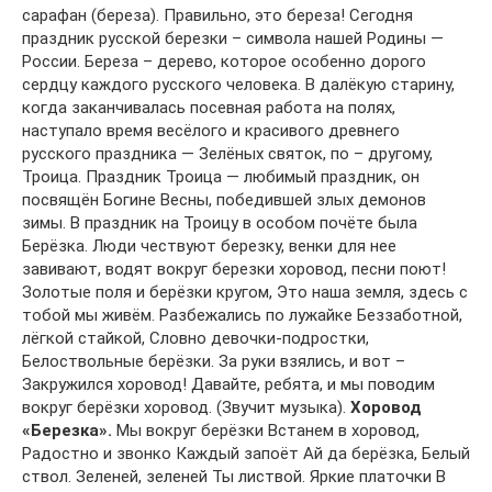
сарафан (береза). Правильно, это береза! Сегодня
праздник русской березки – символа нашей Родины —
России. Береза – дерево, которое особенно дорого
сердцу каждого русского человека. В далёкую старину,
когда заканчивалась посевная работа на полях,
наступало время весёлого и красивого древнего
русского праздника — Зелёных святок, по – другому,
Троица. Праздник Троица — любимый праздник, он
посвящён Богине Весны, победившей злых демонов
зимы. В праздник на Троицу в особом почёте была
Берёзка. Люди чествуют березку, венки для нее
завивают, водят вокруг березки хоровод, песни поют!
Золотые поля и берёзки кругом, Это наша земля, здесь с
тобой мы живём. Разбежались по лужайке Беззаботной,
лёгкой стайкой, Словно девочки-подростки,
Белоствольные берёзки. За руки взялись, и вот –
Закружился хоровод! Давайте, ребята, и мы поводим
вокруг берёзки хоровод. (Звучит музыка).
Хоровод
«Березка».
Мы вокруг берёзки Встанем в хоровод,
Радостно и звонко Каждый запоёт Ай да берёзка, Белый
ствол. Зеленей, зеленей Ты листвой. Яркие платочки В