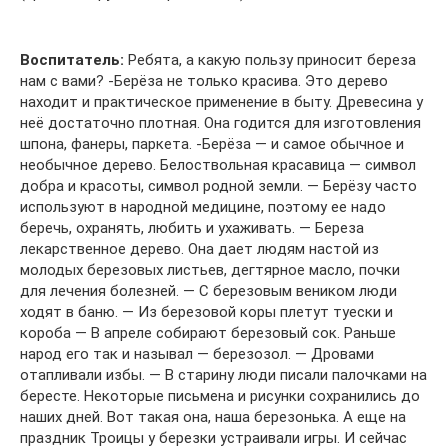
Воспитатель:
Ребята, а какую пользу приносит береза
нам с вами? -Берёза не только красива. Это дерево
находит и практическое применение в быту. Древесина у
неё достаточно плотная. Она годится для изготовления
шпона, фанеры, паркета. -Берёза — и самое обычное и
необычное дерево. Белоствольная красавица — символ
добра и красоты, символ родной земли. — Берёзу часто
используют в народной медицине, поэтому ее надо
беречь, охранять, любить и ухаживать. — Береза
лекарственное дерево. Она дает людям настой из
молодых березовых листьев, дегтярное масло, почки
для лечения болезней. — С березовым веником люди
ходят в баню. — Из березовой коры плетут туески и
короба — В апреле собирают березовый сок. Раньше
народ его так и называл — березозол. — Дровами
отапливали избы. — В старину люди писали палочками на
бересте. Некоторые письмена и рисунки сохранились до
наших дней. Вот такая она, наша березонька. А еще на
праздник Троицы у березки устраивали игры. И сейчас