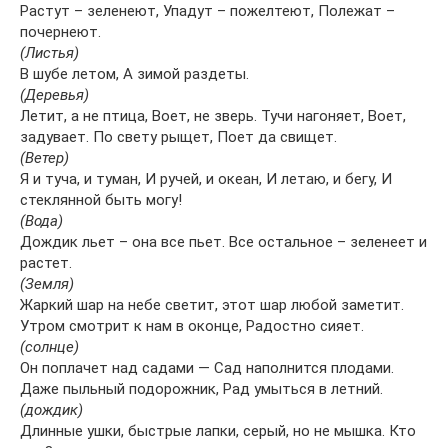
Растут – зеленеют, Упадут – пожелтеют, Полежат –
почернеют.
(Листья)
В шубе летом, А зимой раздеты.
(Деревья)
Летит, а не птица, Воет, не зверь. Тучи нагоняет, Воет,
задувает. По свету рыщет, Поет да свищет.
(Ветер)
Я и туча, и туман, И ручей, и океан, И летаю, и бегу, И
стеклянной быть могу!
(Вода)
Дождик льет – она все пьет. Все остальное – зеленеет и
растет.
(Земля)
Жаркий шар на небе светит, этот шар любой заметит.
Утром смотрит к нам в оконце, Радостно сияет.
(солнце)
Он поплачет над садами — Сад наполнится плодами.
Даже пыльный подорожник, Рад умыться в летний.
(дождик)
Длинные ушки, быстрые лапки, серый, но не мышка. Кто