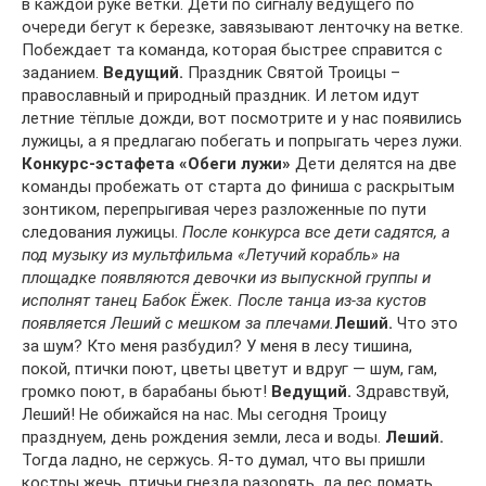
в каждой руке ветки. Дети по сигналу ведущего по
очереди бегут к березке, завязывают ленточку на ветке.
Побеждает та команда, которая быстрее справится с
заданием.
Ведущий.
Праздник Святой Троицы –
православный и природный праздник. И летом идут
летние тёплые дожди, вот посмотрите и у нас появились
лужицы, а я предлагаю побегать и попрыгать через лужи.
Конкурс-эстафета «Обеги лужи»
Дети делятся на две
команды пробежать от старта до финиша с раскрытым
зонтиком, перепрыгивая через разложенные по пути
следования лужицы.
После конкурса все дети садятся, а
под музыку из мультфильма «Летучий корабль» на
площадке появляются девочки из выпускной группы и
исполнят танец Бабок Ёжек. После танца из-за кустов
появляется Леший с мешком за плечами.
Леший.
Что это
за шум? Кто меня разбудил? У меня в лесу тишина,
покой, птички поют, цветы цветут и вдруг — шум, гам,
громко поют, в барабаны бьют!
Ведущий.
Здравствуй,
Леший! Не обижайся на нас. Мы сегодня Троицу
празднуем, день рождения земли, леса и воды.
Леший.
Тогда ладно, не сержусь. Я-то думал, что вы пришли
костры жечь, птичьи гнезда разорять, да лес ломать.