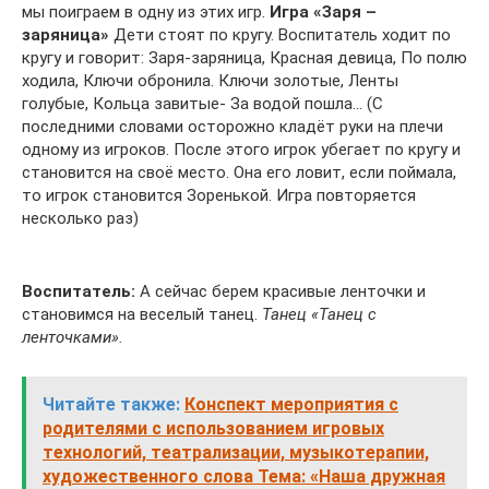
мы поиграем в одну из этих игр.
Игра «Заря –
заряница»
Дети стоят по кругу. Воспитатель ходит по
кругу и говорит: Заря-заряница, Красная девица, По полю
ходила, Ключи обронила. Ключи золотые, Ленты
голубые, Кольца завитые- За водой пошла… (С
последними словами осторожно кладёт руки на плечи
одному из игроков. После этого игрок убегает по кругу и
становится на своё место. Она его ловит, если поймала,
то игрок становится Зоренькой. Игра повторяется
несколько раз)
Воспитатель:
А сейчас берем красивые ленточки и
становимся на веселый танец.
Танец «Танец с
ленточками».
Читайте также:
Конспект мероприятия с
родителями с использованием игровых
технологий, театрализации, музыкотерапии,
художественного слова Тема: «Наша дружная