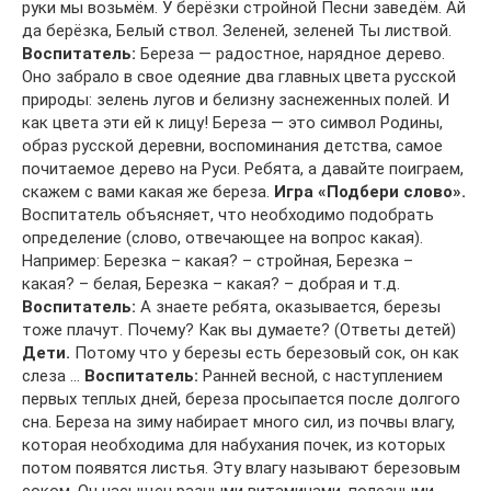
руки мы возьмём. У берёзки стройной Песни заведём. Ай
да берёзка, Белый ствол. Зеленей, зеленей Ты листвой.
Воспитатель:
Береза — радостное, нарядное дерево.
Оно забрало в свое одеяние два главных цвета русской
природы: зелень лугов и белизну заснеженных полей. И
как цвета эти ей к лицу! Береза — это символ Родины,
образ русской деревни, воспоминания детства, самое
почитаемое дерево на Руси. Ребята, а давайте поиграем,
скажем с вами какая же береза.
Игра «Подбери слово».
Воспитатель объясняет, что необходимо подобрать
определение (слово, отвечающее на вопрос какая).
Например: Березка – какая? – стройная, Березка –
какая? – белая, Березка – какая? – добрая и т.д.
Воспитатель:
А знаете ребята, оказывается, березы
тоже плачут. Почему? Как вы думаете? (Ответы детей)
Дети.
Потому что у березы есть березовый сок, он как
слеза …
Воспитатель:
Ранней весной, с наступлением
первых теплых дней, береза просыпается после долгого
сна. Береза на зиму набирает много сил, из почвы влагу,
которая необходима для набухания почек, из которых
потом появятся листья. Эту влагу называют березовым