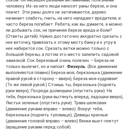
соком. Он насыщен разными витаминами, полезными
человеку. Из-за него люди наносят раны берёзе, и она
плачет. Эти раны долго не затягиваются, дерево
начинает слабеть, гнить, на него нападают вредители, и
часто береза погибает. Ребята, как вы думаете, а можно
ли добывать сок, не причиняя березе вреда и боли?
(Ответы детей). Нужно достаточно аккуратно срезать с
нее веточку, привязать к этому месту банку и к утру в
нее наберется сок. Срезать ветки можно только с
большой березы, а потом это место залепить садовой
замазкой. Сок березовый очень полезен. – Береза не
только вылечит, но и напоит.
Физкуль.
(Все движения
выполняются плавно) Береза моя, березонька (движение
правой рукой в сторону – вверх), Береза моя кудрявая!
(То же левой рукой.) Стоишь ты, березонька (поднять
руки вверх), Посреди долинушки (опустить руки). На
тебе, березонька (руки вытянуть вперед, ладошки вверх),
Листья зеленые (опустить руки). Трава шелковая
(движение руками вправо – влево). Вокруг тебя,
березонька (поднять туловище), Девицы красные
(движение головой вправо – влево) Венки вьют-плетут
(вращение руками перед собой).