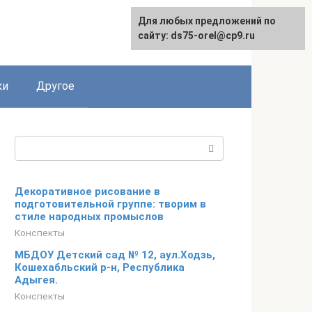
Для любых предложений по
сайту: ds75-orel@cp9.ru
ки
Другое
Поиск:
Декоративное рисование в
подготовительной группе: творим в
стиле народных промыслов
Конспекты
МБДОУ Детский сад № 12, аул.Ходзь,
Кошехабльский р-н, Республика
Адыгея.
Конспекты