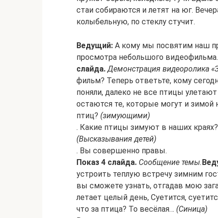
стаи собираются и летят на юг. Веч
колыбельную, по стеклу стучит.
Ведущий:
А кому мы посвятим наш пр
просмотра небольшого видеофильма. 
слайда.
Демонстрация видеоролика «
фильм? Теперь ответьте, кому сегод
поняли, далеко не все птицы улетают
остаются те, которые могут и зимой 
птиц?
(зимующими)
. Какие птицы зимуют в наших краях?
(Высказывания детей)
. Вы совершенно правы.
Показ 4 слайда.
Сообщение темы.
Вед
устроить теплую встречу зимним гост
вы сможете узнать, отгадав мою заг
летает целый день, Суетится, суетитс
что за птица? То весёлая…
(Синица)