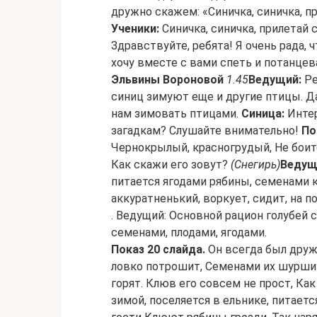
дружно скажем: «Синичка, синичка, пр
Ученики:
Синичка, синичка, прилетай 
Здравствуйте, ребята! Я очень рада, 
хочу вместе с вами спеть и потанцев
Эльвины Вороновой
1.45
Ведущий:
Ре
синиц зимуют еще и другие птицы. 
нам зимовать птицами.
Синица:
Интер
загадкам? Слушайте внимательно!
По
Чернокрылый, красногрудый, Не боит
Как скажи его зовут?
(Снегирь)
Ведущ
питается ягодами рябины, семенами к
аккуратненький, воркует, сидит, на п
. Ведущий: Основной рацион голубей 
семенами, плодами, ягодами.
Показ 20 слайда.
Он всегда был друже
ловко потрошит, Семенами их шурши
горят. Клюв его совсем не прост, Ка
зимой, поселяется в ельнике, питае