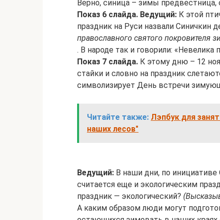
Верно, синица – зимы предвестница
Показ 6 слайда.
Ведущий:
К этой пти
праздник на Руси назвали Синичкин 
православного святого покровителя з
. В народе так и говорили: «Невелика 
Показ 7 слайда.
К этому дню – 12 но
стайки и словно на праздник слетают
символизирует День встречи зимующ
Читайте также:
Лэпбук для занят
наших лесов"
Ведущий:
В наши дни, по инициативе
считается еще и экологическим празд
праздник — экологический?
(Высказыв
А каким образом люди могут подготов
остающихся зимовать в наших краях си