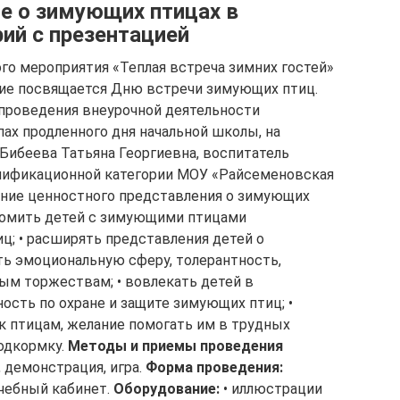
е о зимующих птицах в
ий с презентацией
го мероприятия «Теплая встреча зимних гостей»
ие посвящается Дню встречи зимующих птиц.
проведения внеурочной деятельности
пах продленного дня начальной школы, на
Бибеева Татьяна Георгиевна, воспитатель
лификационной категории МОУ «Райсеменовская
ие ценностного представления о зимующих
комить детей с зимующими птицами
ц; • расширять представления детей о
ть эмоциональную сферу, толерантность,
ым торжествам; • вовлекать детей в
ость по охране и защите зимующих птиц; •
 птицам, желание помогать им в трудных
подкормку.
Методы и приемы проведения
, демонстрация, игра.
Форма проведения:
чебный кабинет.
Оборудование:
• иллюстрации