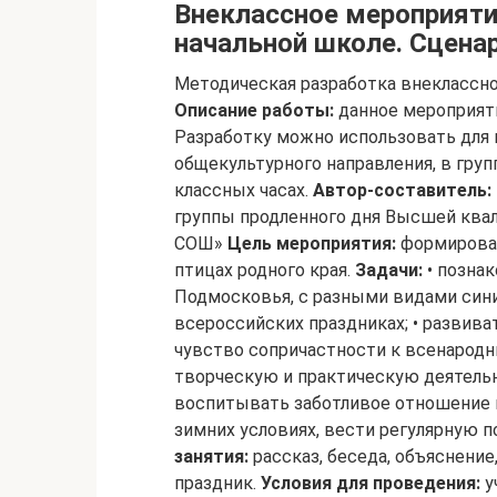
Внеклассное мероприяти
начальной школе. Сценар
Методическая разработка внеклассно
Описание работы:
данное мероприят
Разработку можно использовать для 
общекультурного направления, в груп
классных часах.
Автор-составитель:
группы продленного дня Высшей ква
СОШ»
Цель мероприятия:
формирован
птицах родного края.
Задачи:
• позна
Подмосковья, с разными видами сини
всероссийских праздниках; • развива
чувство сопричастности к всенародн
творческую и практическую деятельн
воспитывать заботливое отношение к
зимних условиях, вести регулярную 
занятия:
рассказ, беседа, объяснение
праздник.
Условия для проведения:
у