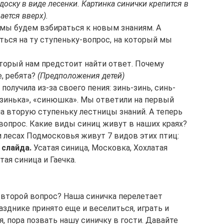
доску в виде лесенки. Картинка синички крепится в
ается вверх).
й мы будем взбираться к новым знаниям. А
ться на ту ступеньку-вопрос, на который мы
оторый нам предстоит найти ответ. Почему
е, ребята?
(Предположения детей)
получила из-за своего пения: зинь-зинь, синь-
«зинька», «синюшка». Мы ответили на первый
а вторую ступеньку лестницы знаний. А теперь
вопрос. Какие виды синиц живут в наших краях?
и лесах Подмосковья живут 7 видов этих птиц:
 слайда.
Усатая синица, Московка, Хохлатая
ая синица и Гаечка.
 второй вопрос? Наша синичка перелетает
азднике принято еще и веселиться, играть и
, пора позвать нашу синичку в гости. Давайте