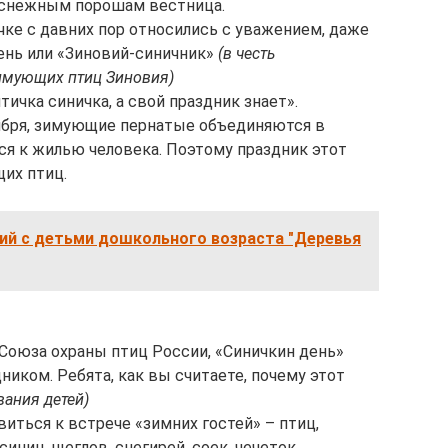
, снежным порошам вестница.
чке с давних пор относились с уважением, даже
день или «Зиновий-синичник»
(в честь
имующих птиц Зиновия)
птичка синичка, а свой праздник знает».
ября, зимующие пернатые объединяются в
ся к жилью человека. Поэтому праздник этот
их птиц.
ий с детьми дошкольного возраста "Деревья
 Союза охраны птиц России, «Синичкин день»
ником. Ребята, как вы считаете, почему этот
ания детей)
иться к встрече «зимних гостей» – птиц,
ниц, щеглов, снегирей, соек, чечеток,