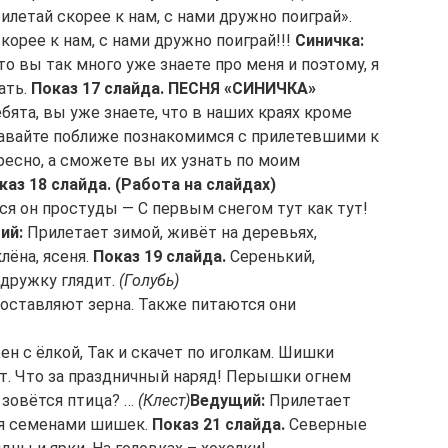
илетай скорее к нам, с нами дружно поиграй».
скорее к нам, с нами дружно поиграй!!!
Синичка:
что вы так много уже знаете про меня и поэтому, я
ать.
Показ 17 слайда. ПЕСНЯ «СИНИЧКА»
бята, вы уже знаете, что в наших краях кроме
Давайте поближе познакомимся с прилетевшими к
есно, а сможете вы их узнать по моим
каз 18 слайда. (Работа на слайдах)
ся он простуды — С первым снегом тут как тут!
ий:
Прилетает зимой, живёт на деревьях,
лёна, ясеня.
Показ 19 слайда.
Серенький,
одружку глядит.
(Голубь)
составляют зерна. Также питаются они
н с ёлкой, Так и скачет по иголкам. Шишки
т. Что за праздничный наряд! Перышки огнем
к зовётся птица? …
(Клест)
Ведущий:
Прилетает
тся семенами шишек.
Показ 21 слайда.
Северные