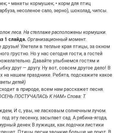
к; • макеты кормушек; • корм для птиц
буза, несоленое сало, зерно), шоколад, чипсы.
голок леса. На стеллаже расположены кормушки.
з 1 слайда.
Организационный момент.
 друзья! Улетели в теплые края птицы, за окном
го грустно. Но у нас сегодня гости, а гостей
рожелательно. Давайте улыбнемся гостям и
бку друг — другу. Ну вот, совсем другое дело! В
х на нашем празднике. Ребята, подскажите какое
тветы детей)
сходит в природе, всем нам расскажет песня.
 ОСЕНЬ ПОСТУЧАЛАСЬ К НАМ» Слова: Т.
ждем, И с, увы, не ласковым солнечным лучом.
под эту песенку, засыпает сад. А рябина-ягода,
мурный денек В лужицах, как лодочки листики
спешат. Птицы песни звонкие больше не поют. В