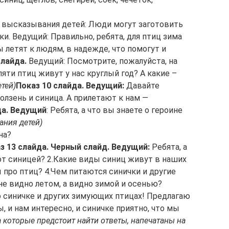
высказывания детей: Люди могут заготовить
и. Ведущий: Правильно, ребята, для птиц зима
ы летят к людям, в надежде, что помогут и
слайда.
Ведущий: Посмотрите, пожалуйста, на
пяти птиц живут у нас круглый год? А какие –
тей)
Показ 10 слайда.
Ведущий:
Давайте
олзень и синица. А прилетают к нам —
а.
Ведущий
: Ребята, а что вы знаете о героине
ания детей)
на?
з 13 слайда. Черный слайд.
Ведущий:
Ребята, а
т синицей? 2.Какие виды синиц живут в наших
ы про птиц? 4.Чем питаются синички и другие
е видно летом, а видно зимой и осенью?
о синичке и других зимующих птицах! Предлагаю
, и нам интересно, и синичке приятно, что мы
а которые предстоит найти ответы, напечатаны на