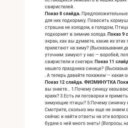
свиристелей.
Показ 8 слайда.
Предположительные 
для них подкормку. Повесить кормушк
страшна не холодом, а голодом, Птиц
подкормят в зимние холода.
Показ 9 
экран, как вы думаете, какие из этих 
прилетают на зиму?
(Высказывания де
уточним: зимуют у нас — воробей, поп
свиристели и снегири.
Показ 11 слайд
нашего праздника синице?
(Высказыв
. А теперь давайте покажем — какая о
Показ 12 слайда. ФИЗМИНУТКА
Пока
вы знаете… 1.Почему синицу называю
краях? 3.Есть ли поговорки и примет
зимующие птицы? 5.Почему синичку н
Смотрите, сколько мы еще не знаем 
сейчас и найти ответы на эти вопросы
будем о ней много знать!
(Вопросы, н