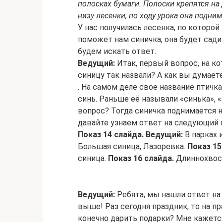
полосках бумаги. Полоски крепятся на 
низу лесенки, по ходу урока она подним
У нас получилась лесенка, по которо
поможет нам синичка, она будет сади
будем искать ответ.
Ведущий:
Итак, первый вопрос, на к
синицу так назвали? А как вы думает
. На самом деле свое название птичка 
синь. Раньше её называли «синька», 
вопрос? Тогда синичка поднимается н
давайте узнаем ответ на следующий 
Показ 14 слайда.
Ведущий:
В парках 
Большая синица, Лазоревка.
Показ 15
синица.
Показ 16 слайда.
Длиннохвост
Ведущий:
Ребята, мы нашли ответ на
выше! Раз сегодня праздник, то на пр
конечно дарить подарки? Мне кажется