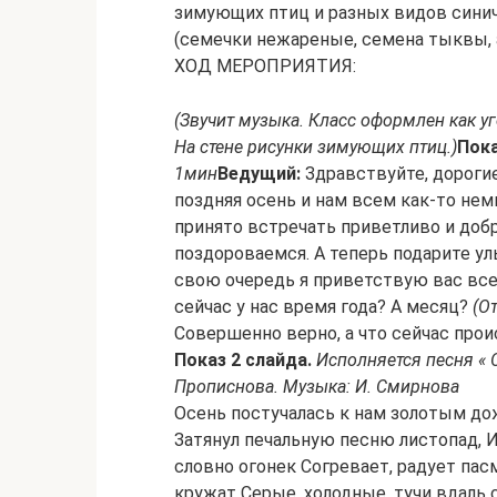
зимующих птиц и разных видов синиче
(семечки нежареные, семена тыквы, ар
ХОД МЕРОПРИЯТИЯ:
(Звучит музыка. Класс оформлен как у
На стене рисунки зимующих птиц.)
Пока
1мин
Ведущий:
Здравствуйте, дорогие
поздняя осень и нам всем как-то немно
принято встречать приветливо и доб
поздороваемся. А теперь подарите улы
свою очередь я приветствую вас все
сейчас у нас время года? А месяц?
(О
Совершенно верно, а что сейчас прои
Показ 2 слайда.
Исполняется песня «
Прописнова. Музыка: И. Смирнова
Осень постучалась к нам золотым до
Затянул печальную песню листопад, И 
словно огонек Согревает, радует пас
кружат Серые, холодные, тучи вдаль 