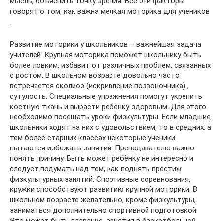
мысль, объяснить точку зрения. Все эти факторы
говорят о том, как важна мелкая моторика для учеников
.
Развитие моторики у школьников – важнейшая задача
учителей. Крупная моторика поможет школьнику быть
более ловким, избавит от различных проблем, связанных
с ростом. В школьном возрасте довольно часто
встречается сколиоз (искривление позвоночника) ,
сутулость. Специальные упражнения помогут укрепить
костную ткань и вырасти ребёнку здоровым. Для этого
необходимо посещать уроки физкультуры. Если младшие
школьники ходят на них с удовольствием, то в средних, а
тем более старших классах некоторые ученики
пытаются избежать занятий. Преподавателю важно
понять причину. Быть может ребёнку не интересно и
следует подумать над тем, как поднять престиж
физкультурных занятий. Спортивные соревнования,
кружки способствуют развитию крупной моторики. В
школьном возрасте желательно, кроме физкультуры,
заниматься дополнительно спортивной подготовкой.
Это может быть плавание, занятия в баскетбольной,