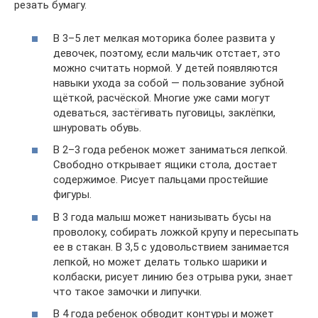
резать бумагу.
В 3–5 лет мелкая моторика более развита у
девочек, поэтому, если мальчик отстает, это
можно считать нормой. У детей появляются
навыки ухода за собой — пользование зубной
щёткой, расчёской. Многие уже сами могут
одеваться, застёгивать пуговицы, заклёпки,
шнуровать обувь.
В 2–3 года ребенок может заниматься лепкой.
Свободно открывает ящики стола, достает
содержимое. Рисует пальцами простейшие
фигуры.
В 3 года малыш может нанизывать бусы на
проволоку, собирать ложкой крупу и пересыпать
ее в стакан. В 3,5 с удовольствием занимается
лепкой, но может делать только шарики и
колбаски, рисует линию без отрыва руки, знает
что такое замочки и липучки.
В 4 года ребенок обводит контуры и может