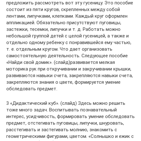
предложить рассмотреть вот эту гусеницу. Это пособие
состоит из пяти кругов, скрепленных между собой
лентами, липучками, клепками. Каждый круг оформлен
аппликацией. Обязательно присутствуют пуговицы,
застежки, тесемки, липучки и т. д. Работать можно
небольшой группой детей с целой гусеницей, а также и
отдельно одному ребенку с понравившейся ему частью,
т. е. отдельным кругом. Что дает организовать
самостоятельную деятельность. Следующее пособие
«Найди свой домик». (слайд)развивается мелкая
моторика рук при откручивании и закручивании крышки,
развиваются навыки счета, закрепляются навыки счета,
закрепляются знания о цвете, формируется умение
обследовать предмет.
3 «Дидактический куб». (слайд) Здесь можно решить
тоже много задач. Воспитывать познавательный
интерес, усидчивость, формировать умение обследовать
предмет, отстегивать пуговицы, липучки, шнуровать,
расстегивать и застегивать молнию, знакомить с
геометрическими фигурами, цветом. «Солнышко и ежик с