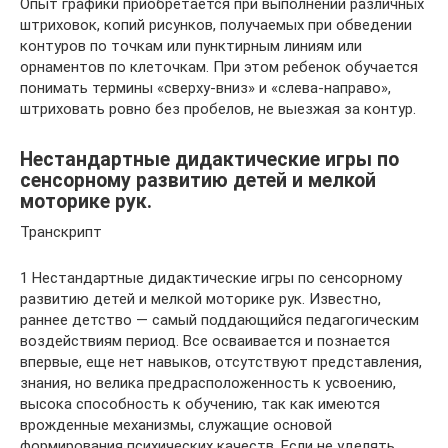
Опыт графики приобретается при выполнении различных
штриховок, копий рисунков, получаемых при обведении
контуров по точкам или пунктирным линиям или
орнаментов по клеточкам. При этом ребенок обучается
понимать термины «сверху-вниз» и «слева-направо»,
штриховать ровно без пробелов, не выезжая за контур.
Нестандартные дидактические игры по
сенсорному развитию детей и мелкой
моторике рук.
Транскрипт
1 Нестандартные дидактические игры по сенсорному
развитию детей и мелкой моторике рук. Известно,
раннее детство — самый поддающийся педагогическим
воздействиям период. Все осваивается и познается
впервые, еще нет навыков, отсутствуют представления,
знания, но велика предрасположенность к усвоению,
высока способность к обучению, так как имеются
врожденные механизмы, служащие основой
формирования психических качеств. Если не уделять