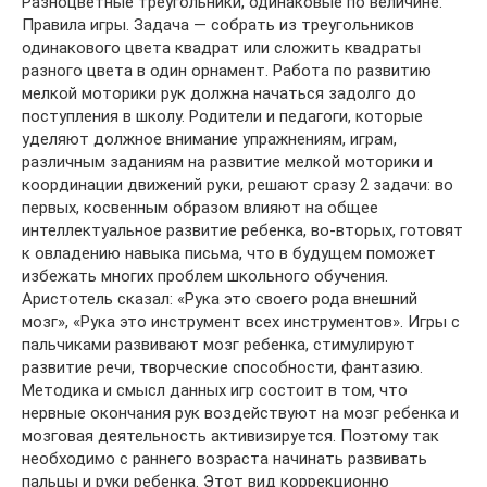
Разноцветные треугольники, одинаковые по величине.
Правила игры. Задача — собрать из треугольников
одинакового цвета квадрат или сложить квадраты
разного цвета в один орнамент. Работа по развитию
мелкой моторики рук должна начаться задолго до
поступления в школу. Родители и педагоги, которые
уделяют должное внимание упражнениям, играм,
различным заданиям на развитие мелкой моторики и
координации движений руки, решают сразу 2 задачи: во
первых, косвенным образом влияют на общее
интеллектуальное развитие ребенка, во-вторых, готовят
к овладению навыка письма, что в будущем поможет
избежать многих проблем школьного обучения.
Аристотель сказал: «Рука это своего рода внешний
мозг», «Рука это инструмент всех инструментов». Игры с
пальчиками развивают мозг ребенка, стимулируют
развитие речи, творческие способности, фантазию.
Методика и смысл данных игр состоит в том, что
нервные окончания рук воздействуют на мозг ребенка и
мозговая деятельность активизируется. Поэтому так
необходимо с раннего возраста начинать развивать
пальцы и руки ребенка. Этот вид коррекционно