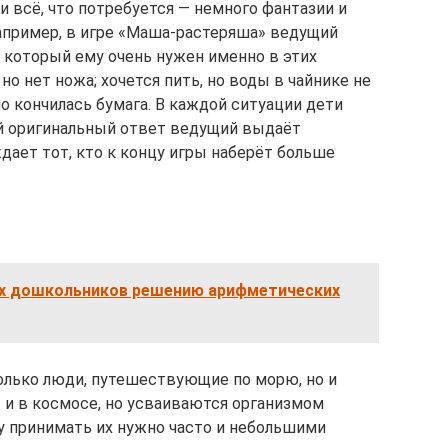
и всё, что потребуется — немного фантазии и
апример, в игре «Маша-растеряша» ведущий
 который ему очень нужен именно в этих
 но нет ножа; хочется пить, но воды в чайнике не
но кончилась бумага. В каждой ситуации дети
ый оригинальный ответ ведущий выдаёт
ждает тот, кто к концу игры наберёт больше
х дошкольников решению арифметических
олько люди, путешествующие по морю, но и
и в космосе, но усваиваются организмом
му принимать их нужно часто и небольшими