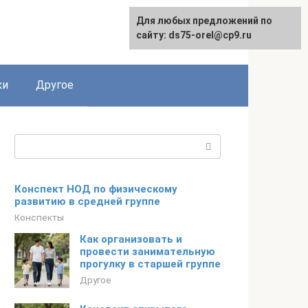
Для любых предложений по
сайту: ds75-orel@cp9.ru
ки
Другое
Поиск:
Конспект НОД по физическому
развитию в средней группе
Конспекты
Как организовать и
провести занимательную
прогулку в старшей группе
Другое