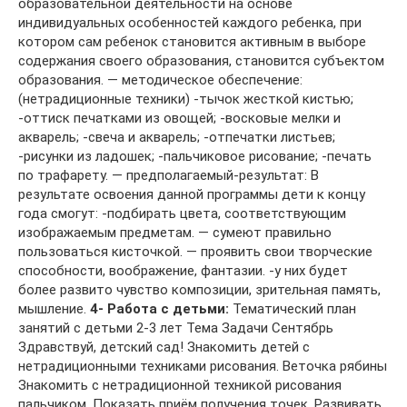
образовательной деятельности на основе
индивидуальных особенностей каждого ребенка, при
котором сам ребенок становится активным в выборе
содержания своего образования, становится субъектом
образования. — методическое обеспечение:
(нетрадиционные техники) -тычок жесткой кистью;
-оттиск печатками из овощей; -восковые мелки и
акварель; -свеча и акварель; -отпечатки листьев;
-рисунки из ладошек; -пальчиковое рисование; -печать
по трафарету. — предполагаемый-результат: В
результате освоения данной программы дети к концу
года смогут: -подбирать цвета, соответствующим
изображаемым предметам. — cумеют правильно
пользоваться кисточкой. — проявить свои творческие
способности, воображение, фантазии. -у них будет
более развито чувство композиции, зрительная память,
мышление.
4- Работа с детьми:
Тематический план
занятий с детьми 2-3 лет Тема Задачи Сентябрь
Здравствуй, детский сад! Знакомить детей с
нетрадиционными техниками рисования. Веточка рябины
Знакомить с нетрадиционной техникой рисования
пальчиком. Показать приём получения точек. Развивать