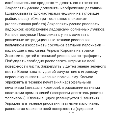
изобразительное средство — делать ею отпечаток.
Закреплять умение дополнять изображение деталями
(дорисовывать фломастерами чешуйки на туловище
рыбки, глаза). «Смотрит солнышко в окошко»
(коллективная работа) Закреплять умение рисовать
ладошкой: изображение ладошками солнечных лучиков.
Капают сосульки Продолжать учить сочетать
различные нетрадиционные техники рисования:
пальчиком изображать сосульки, ватными палочками —
падающие с них капли. Апрель Коровка на травке
Знакомить детей с техникой рисования по трафарету.
Побуждать свободно располагать штрихи на всей
поверхности листа. Закреплять у детей знание зелёного
цвета. Воспитывать у детей сочувствие к игровому
персонажу, вызвать желание помочь ему. Космос
Упражнять в технике печатания картофельными
печатками (звезды в космосе), в рисовании ватными
палочками прямых линий («заправим двигатель ракеты
топливом»). Клоуны в цирке (планируется 2 занятия) 1.
Упражнять в технике рисования ватными палочками,
располагая мазки по всей поверхности («украсим