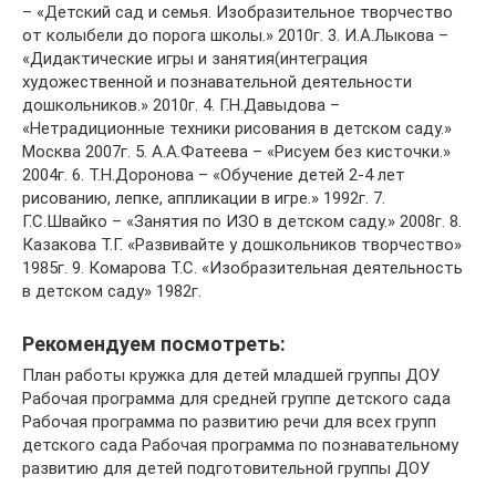
– «Детский сад и семья. Изобразительное творчество
от колыбели до порога школы.» 2010г. 3. И.А.Лыкова –
«Дидактические игры и занятия(интеграция
художественной и познавательной деятельности
дошкольников.» 2010г. 4. Г.Н.Давыдова –
«Нетрадиционные техники рисования в детском саду.»
Москва 2007г. 5. А.А.Фатеева – «Рисуем без кисточки.»
2004г. 6. Т.Н.Доронова – «Обучение детей 2-4 лет
рисованию, лепке, аппликации в игре.» 1992г. 7.
Г.С.Швайко – «Занятия по ИЗО в детском саду.» 2008г. 8.
Казакова Т.Г. «Развивайте у дошкольников творчество»
1985г. 9. Комарова Т.С. «Изобразительная деятельность
в детском саду» 1982г.
Рекомендуем посмотреть:
План работы кружка для детей младшей группы ДОУ
Рабочая программа для средней группе детского сада
Рабочая программа по развитию речи для всех групп
детского сада Рабочая программа по познавательному
развитию для детей подготовительной группы ДОУ