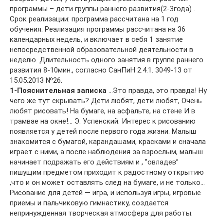
программы – дети группы раннего развития(2-3года) .
Срок реализации: программа рассчитана на 1 год
обучения. Реализация программы рассчитана на 36
календарных недель, и включает в себя 1 занятие
непосредственной образовательной деятельности в
неделю. Длительность одного занятия в группе раннего
развития 8-10мин., согласно СанПиН 2.4.1. 3049-13 от
15.05.2013 №26.
1-Пояснительная записка
…Это правда, это правда! Ну
чего же тут скрывать? Дети любят, дети любят, Очень
любят рисовать! На бумаге, на асфальте, на стене И в
трамвае на окне!… Э. Успенский. Интерес к рисованию
появляется у детей после первого года жизни. Малыш
знакомится с бумагой, карандашами, красками и сначала
играет с ними, а после наблюдения за взрослым, малыш
начинает подражать его действиям и , ”овладев”
пишущим предметом приходит к радостному открытию
,что и он может оставлять след на бумаге, и не только…
Рисование для детей — игра, и используя игры, игровые
приемы и пальчиковую гимнастику, создается
непринужденная творческая атмосфера для работы.