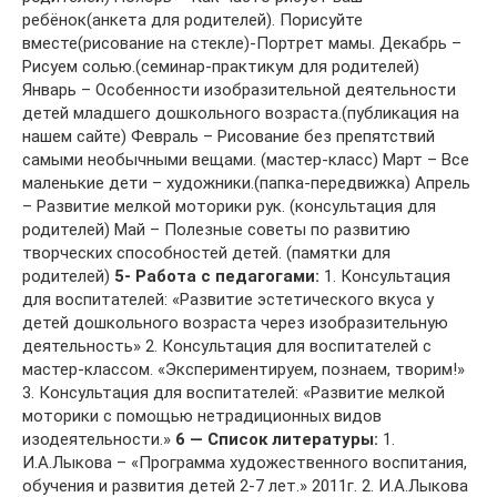
ребёнок(анкета для родителей). Порисуйте
вместе(рисование на стекле)-Портрет мамы. Декабрь –
Рисуем солью.(семинар-практикум для родителей)
Январь – Особенности изобразительной деятельности
детей младшего дошкольного возраста.(публикация на
нашем сайте) Февраль – Рисование без препятствий
самыми необычными вещами. (мастер-класс) Март – Все
маленькие дети – художники.(папка-передвижка) Апрель
– Развитие мелкой моторики рук. (консультация для
родителей) Май – Полезные советы по развитию
творческих способностей детей. (памятки для
родителей)
5- Работа с педагогами:
1. Консультация
для воспитателей: «Развитие эстетического вкуса у
детей дошкольного возраста через изобразительную
деятельность» 2. Консультация для воспитателей с
мастер-классом. «Экспериментируем, познаем, творим!»
3. Консультация для воспитателей: «Развитие мелкой
моторики с помощью нетрадиционных видов
изодеятельности.»
6 — Список литературы:
1.
И.А.Лыкова – «Программа художественного воспитания,
обучения и развития детей 2-7 лет.» 2011г. 2. И.А.Лыкова