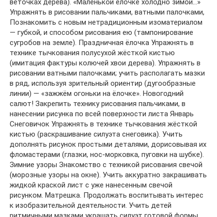
веточках дерева). «Маленькой ёлочке холодно зимой…»
Упражнять в рисовании пальчиками, ватными палочками,
Познакомить с новым нетрадиционным изоматериалом
— губкой, и способом рисования ею (тампонирование
сугробов на земле). Праздничная ёлочка Упражнять в
технике тычкования полусухой жёсткой кистью
(имитация фактуры колючей хвои дерева). Упражнять в
рисовании ватными палочками; учить располагать мазки
в ряд, используя зрительный ориентир (дугообразные
линии) — «зажжём огоньки на ёлочке». Новогодний
салют! Закрепить технику рисования пальчиками, в
нанесении рисунка по всей поверхности листа Январь
Снеговичок Упражнять в технике тычкования жёсткой
кистью (раскрашивание силуэта снеговика). Учить
дополнять рисунок простыми деталями, дорисовывая их
фломастерами (глазки, нос-морковка, пуговки на шубке).
Зимние узоры Знакомство с техникой рисования свечой
(морозные узоры на окне). Учить аккуратно закрашивать
жидкой краской лист с уже нанесенным свечой
рисунком. Матрешка. Продолжать воспитывать интерес
к изобразительной деятельности. Учить детей
ритмичными мазками украшать силуэт готовой формы.