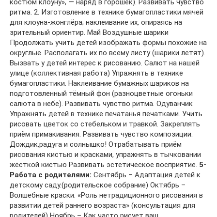
костюм клоуну», — наряд в горошек). Развивать чувство
ритма. 2. Изготовление в технике бумагопластики мячей
для клоуна-жонглёра; наклеивание их, опираясь на
зрительный ориентир. Май Воздушные шарики
Продолжать учить детей изображать формы похожие на
округлые. Располагать их по всему листу (шарики летят).
Вызвать у детей интерес к рисованию. Салют на нашей
улице (коллективная работа) Упражнять в технике
бумагопластики. Наклеивание бумажных шариков на
подготовленный тёмный фон (разноцветные огоньки
салюта в небе). Развивать чувство ритма. Одуванчик
Упражнять детей в технике печатанья печатками. Учить
рисовать цветок со стебельком и травкой. Закреплять
приём примакивания. Развивать чувство композиции.
Дождик,радуга и солнышко! Отрабатывать приём
рисования кистью и красками, упражнять в тычковании
жёсткой кистью Развивать эстетическое восприятие.
5-
Работа с родителями:
Сентябрь – Адаптация детей к
детскому саду.(родительское собрание) Октябрь –
Волшебные краски. «Роль нетрадиционного рисования в
развитии детей раннего возраста» (консультация для
родителей) Ноябрь – Как часто рисует ваш