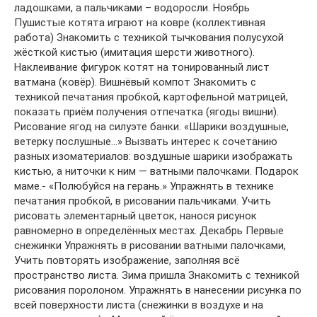
ладошками, а пальчиками – водоросли. Ноябрь
Пушистые котята играют на ковре (коллективная
работа) Знакомить с техникой тычкования полусухой
жёсткой кистью (имитация шерсти животного).
Наклеивание фигурок котят на тонированный лист
ватмана (ковёр). Вишнёвый компот Знакомить с
техникой печатания пробкой, картофельной матрицей,
показать приём получения отпечатка (ягоды вишни).
Рисование ягод на силуэте банки. «Шарики воздушные,
ветерку послушные…» Вызвать интерес к сочетанию
разных изоматериалов: воздушные шарики изображать
кистью, а ниточки к ним — ватными палочками. Подарок
маме.- «Полюбуйся на герань.» Упражнять в технике
печатания пробкой, в рисовании пальчиками. Учить
рисовать элементарный цветок, нанося рисунок
равномерно в определённых местах. Декабрь Первые
снежинки Упражнять в рисовании ватными палочками,
Учить повторять изображение, заполняя всё
пространство листа. Зима пришла Знакомить с техникой
рисования поролоном. Упражнять в нанесении рисунка по
всей поверхности листа (снежинки в воздухе и на