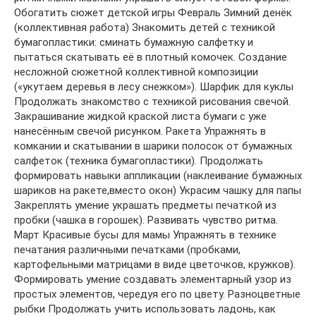
Обогатить сюжет детской игры Февраль Зимний денёк
(коллективная работа) Знакомить детей с техникой
бумагопластики: сминать бумажную салфетку и
пытаться скатывать её в плотный комочек. Создание
несложной сюжетной коллективной композиции
(«укутаем деревья в лесу снежком»). Шарфик для куклы
Продолжать знакомство с техникой рисования свечой.
Закрашивание жидкой краской листа бумаги с уже
нанесённым свечой рисунком. Ракета Упражнять в
комкании и скатывании в шарики полосок от бумажных
салфеток (техника бумагопластики). Продолжать
формировать навыки аппликации (наклеивание бумажных
шариков на ракете,вместо окон) Украсим чашку для папы
Закреплять умение украшать предметы печаткой из
пробки (чашка в горошек). Развивать чувство ритма.
Март Красивые бусы для мамы Упражнять в технике
печатания различными печатками (пробками,
картофельными матрицами в виде цветочков, кружков).
Формировать умение создавать элементарный узор из
простых элементов, чередуя его по цвету. Разноцветные
рыбки Продолжать учить использовать ладонь, как