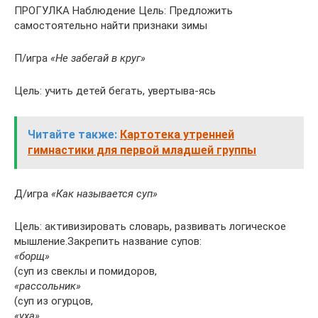
ПРОГУЛКА Наблюдение Цель: Предложить
самостоятельно найти признаки зимы
П/игра
«Не забегай в круг»
Цель: учить детей бегать, увертыва-ясь
Читайте также:
Картотека утренней
гимнастики для первой младшей группы
Д/игра
«Как называется суп»
Цель: активизировать словарь, развивать логическое
мышление.Закрепить название супов:
«борщ»
(суп из свеклы и помидоров,
«рассольник»
(суп из огурцов,
«уха»