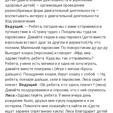
детей (двигательная деятельность и укрепление
здоровья детей) — организация проведения
разнообразных форм двигательной деятельности —
воспитывать интерес к двигательной деятельности.
Ход развлечения:
Ведущий:
— Ребята, сегодня мы с вами отправимся в
путешествие в «Страну чудес.» Поедем мы туда на
паровозике. Давайте сядем в наш паровоз (дети вместе
взрослым встают друг за другом и держатся).Ну, что
поехали: Маленький паровозик По поворотикам ду-ду-ду.
Выходит кошка (персонаж) и говорит: «Мрр, мяу
здравствуйте, ребята. Куда вы так отправились?
Ребята, у меня есть мячики и я одна не хочу играть,
давайте вместе поиграем.» (Игра с мячом «Брось
дальше»). Поощрение кошки, берут кошку с собой. — Ну,
ребята, поехали дальше, сели в паровозик. Лиса сидит и
плачет.
Ведущий:
-Ой, ребята, кто здесь плачет? (лиса)
Давайте поздороваемся и спросим, что с ней случилось.
Лиса:
«Здравствуйте, ребята. У меня вчера день
рождение было, друзья мне куклу подарили и я ее
потеряла. Помогите мне пожалуйста найти ее.»(дети
ищут заранее спрятанную куклу). Лиса благодарит детей