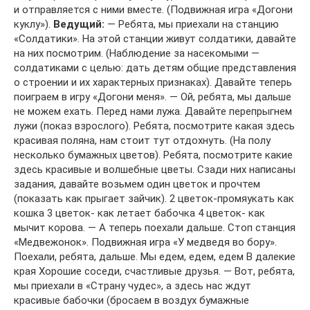
и отправляется с ними вместе. (Подвижная игра «Догони
куклу»).
Ведущий:
— Ребята, мы приехали на станцию
«Солдатики». На этой станции живут солдатики, давайте
на них посмотрим. (Наблюдение за насекомыми —
солдатиками с целью: дать детям общие представления
о строении и их характерных признаках). Давайте теперь
поиграем в игру «Догони меня». — Ой, ребята, мы дальше
не можем ехать. Перед нами лужа. Давайте перепрыгнем
лужи (показ взрослого). Ребята, посмотрите какая здесь
красивая поляна, нам стоит тут отдохнуть. (На полу
несколько бумажных цветов). Ребята, посмотрите какие
здесь красивые и волшебные цветы. Сзади них написаны
задания, давайте возьмем один цветок и прочтем
(показать как прыгает зайчик). 2 цветок-промяукать как
кошка 3 цветок- как летает бабочка 4 цветок- как
мычит корова. — А теперь поехали дальше. Стоп станция
«Медвежонок». Подвижная игра «У медведя во бору».
Поехали, ребята, дальше. Мы едем, едем, едем В далекие
края Хорошие соседи, счастливые друзья. — Вот, ребята,
мы приехали в «Страну чудес», а здесь нас ждут
красивые бабочки (бросаем в воздух бумажные