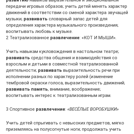
развитию
навыков выразительной и эмоциональной
передачи игровых образов; учить детей менять характер
движений в соответствии со сменой характера звучащей
музыки;
развивать
словарный запас детей для
определения характера музыкального произведения;
воспитывать любовь к музыке.
2 Театрализованное
развлечение
: «КОТ И МЫШИ».
Учить навыкам кукловождения в настольном театре;
развивать
средства общения и взаимодействия со
взрослым и детьми в совместной театрализованной
деятельности;
развивать
выразительность речи при
исполнении разных по характеру ролей (изменение
тембровой окраски голоса, выразительность движений;
развивать память
, внимание, воображение;
воспитывать интерес к театрализованным играм.
3 Спортивное
развлечение
:
«ВЕСЁЛЫЕ ВОРОБУШКИ»
Учить детей спрыгивать с невысоких предметов, мягко
приземляясь на полусогнутые ноги; продолжать учить