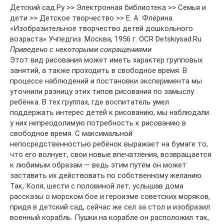
Детский сад.Ру >> Электронная библиотека >> Семья и
дети >> Детское творчество >> Е. А. Флёрина.
«Изобразительное творчество детей дошкольного
возраста» Учпедгиз. Москва, 1956 г. OCR Detskiysad.Ru
Приведено с некоторыми сокращениями
Этот вид рисования может иметь характер групповых
занятий, а также проходить в свободное время. В
процессе наблюдений и постановки эксперимента мы
уточнили разницу этих типов рисования по замыслу
ребёнка. В тех группах, где воспитатель умел
поддержать интерес детей к рисованию, мы наблюдали
у них непреодолимую потребность к рисованию в
свободное время. С максимальной
непосредственностью ребёнок выражает на бумаге то,
что его волнует, свои новые впечатления, возвращается
к любимым образам — ведь этим путём он может
заставить их действовать по собственному желанию.
Так, Коля, шести с половиной лет, услышав дома
рассказы о морском бое и героизме советских моряков,
придя в детский сад, сейчас же сел за стол и изобразил
военный корабль. Пушки на корабле он расположил так,