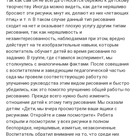
так как сам он не всегда относится бережно к детскому
творчеству. Иногда можно видеть, как дети неряшливо
бросают эти рисунки, мнут их, делают из них «летающих
птиц» и т. п. В таком случае данный тип рисования
сходит на нет и оказывает плохую услугу другим типам
рисования, так как неряшливость и
незаинтересованность, наблюдаемая при этом, вредно
действует на те изобразительные навыки, которым
воспитатель обучает детей во время рисования по
заданию. В группе, где ставился эксперимент, мы
столкнулись с аналогичными фактами. После совещания
с воспитателем и заведующим педагогической частью
сада мы провели соответствующую работу по
улучшению руководства этим видом рисования и быстро
убедились, как это помогло улучшению общей работы по
рисованию. Прежде всего нужно было изменить
отношение детей к этому типу рисования. Мы сказали
детям: «Дети, мы вчера просмотрели ваши ящики с
рисунками. Откройте и сами посмотрите». Ребята
открыли и посмотрели: у всех рисунки в полном
беспорядке, неряшливые, измятые, незаконченные.
Воспитатель обратил внимание на то, что среди них