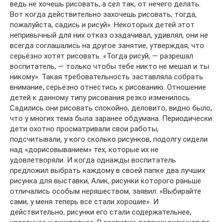
ведь не хочешь рисовать, а сел так, от нечего делать.
Вот когда действительно захочешь рисовать, тогда,
пожалуйста, садись и рисуй». Некоторых детей этот
непривычный для них отказ озадачивал, удивлял, они не
всегда соглашались на другое занятие, утверждая, что
серьёзно хотят рисовать. «Тогда рисуй, — разрешал
воспитатель, — только чтобы тебе никто не мешал и ты
никому». Такая требовательность заставляла собрать
внимание, серьёзно отнестись к рисованию. Отношение
детей к данному типу рисования резко изменилось.
Садились они рисовать спокойно, деловито, видно было,
что у многих тема была заранее обдумана. Периодически
дети охотно просматривали свои работы,
подсчитывали, у кого сколько рисунков, подолгу сидели
над «дорисовыванием» тех, которые их не
удовлетворяли. И когда однажды воспитатель
предложил выбрать каждому в своей папке два лучших
рисунка для выставки, Алик, рисунки которого раньше
отличались особым неряшеством, заявил: «Выбирайте
сами, у меня теперь все стали хорошие». И
действительно, рисунки его стали содержательнее,