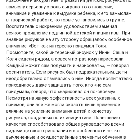
красочнее и аккуратнее. В развитии детских рисунков по
замыслу серьёзную роль сыграло то отношение,
внимание и уважение к выдумке ребёнка, к его замыслам
в творческой работе, которые установились в группе.
Воспитатель с искренним удовольствием замечал
всякое проявление подлинной детской инициативы. При
анализе рисунков на эту сторону обращалось особенное
внимание. «Вот как интересно придумал Толя.
Посмотрите, какой интересный рисунок у Инны. Саша и
Коля сидели рядом, а совсем по-разному нарисовали.
Каждый может сам подумать и нарисовать», — говорил
воспитатель. Если рисунок был подражательным, дети
неодобрительно отзывались о нём. Иногда воспитателю
приходилось даже защищать того, кто «не сам
придумал», говоря, что «нарисовал он по-своему».
Несмотря на явную эффективность всех указанных
приёмов, они всё же могли оказать лишь временное
влияние на усиление внимания детей к качеству
рисунков, созданных по их инициативе. Повышению
качества способствовало общее руководство всеми
видами детского рисования и в особенности чётко
вычлененные и осуществлённые элементы обучения в