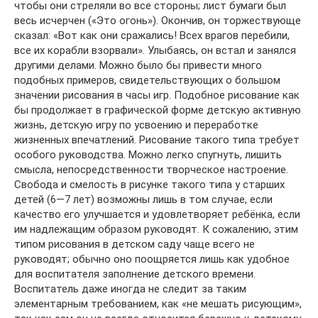
чтобы они стреляли во все стороны; лист бумаги был
весь исчерчен («Это огонь»). Окончив, он торжествующе
сказал: «Вот как они сражались! Всех врагов перебили,
все их корабли взорвали». Улыбаясь, он встал и занялся
другими делами. Можно было бы привести много
подобных примеров, свидетельствующих о большом
значении рисования в часы игр. Подобное рисование как
бы продолжает в графической форме детскую активную
жизнь, детскую игру по усвоению и переработке
жизненных впечатлений. Рисование такого типа требует
особого руководства. Можно легко спугнуть, лишить
смысла, непосредственности творческое настроение.
Свобода и смелость в рисунке такого типа у старших
детей (6—7 лет) возможны лишь в том случае, если
качество его улучшается и удовлетворяет ребёнка, если
им надлежащим образом руководят. К сожалению, этим
типом рисования в детском саду чаще всего не
руководят; обычно оно поощряется лишь как удобное
для воспитателя заполнение детского времени.
Воспитатель даже иногда не следит за таким
элементарным требованием, как «не мешать рисующим»,