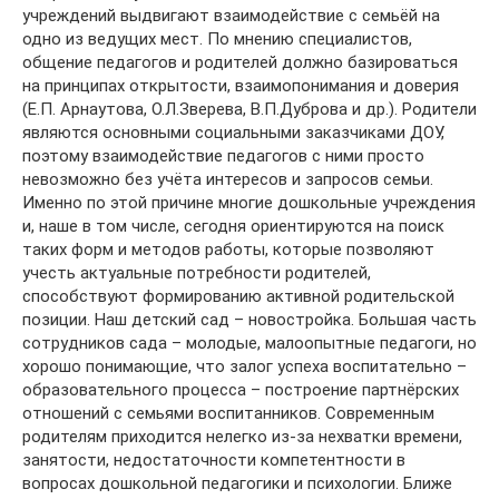
учреждений выдвигают взаимодействие с семьёй на
одно из ведущих мест. По мнению специалистов,
общение педагогов и родителей должно базироваться
на принципах открытости, взаимопонимания и доверия
(Е.П. Арнаутова, О.Л.Зверева, В.П.Дуброва и др.). Родители
являются основными социальными заказчиками ДОУ,
поэтому взаимодействие педагогов с ними просто
невозможно без учёта интересов и запросов семьи.
Именно по этой причине многие дошкольные учреждения
и, наше в том числе, сегодня ориентируются на поиск
таких форм и методов работы, которые позволяют
учесть актуальные потребности родителей,
способствуют формированию активной родительской
позиции. Наш детский сад – новостройка. Большая часть
сотрудников сада – молодые, малоопытные педагоги, но
хорошо понимающие, что залог успеха воспитательно –
образовательного процесса – построение партнёрских
отношений с семьями воспитанников. Современным
родителям приходится нелегко из-за нехватки времени,
занятости, недостаточности компетентности в
вопросах дошкольной педагогики и психологии. Ближе