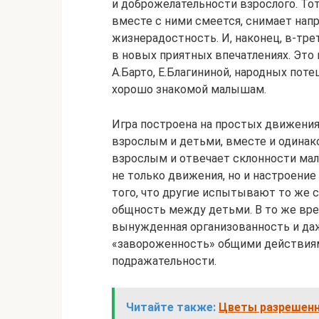
и доброжелательности взрослого. Тот
вместе с ними смеется, снимает напр
жизнерадостность. И, наконец, в-тре
в новых приятных впечатлениях. Это
А.Барто, Е.Благининой, народных пот
хорошо знакомой малышам.
Игра построена на простых движения
взрослым и детьми, вместе и одинако
взрослым и отвечает склонности ма
не только движения, но и настроение 
того, что другие испытывают то же с
общность между детьми. В то же врем
вынужденная организованность и даж
«завороженность» общими действиями
подражательности.
Читайте также:
Цветы разрешенн