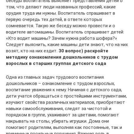
беседы воспитатель выясняет представления детей о
том, что делают люди названных профессий, какие
орудия труда им нужны. Воспитатель спрашивает в
первую очередь тех детей, в ответе которых
сомневается. Такую же беседу можно провести и о
водителе автомашины. Воспитатель спрашивает детей:
«Кто водит машины? Зачем нужна работа шофера?»
Следует выяснить, какие машины дети знают, что на них
возят, кто на них ездит.
30 вопрос) раскройте
методику ознакомления дошкольников с трудом
взрослых в старших группах детского сада
Одна из главных задач трудового воспитания
дошкольников – ознакомление с трудом взрослых,
воспитание уважения к нему. Начиная с детского сада,
дети учатся обращаться с простейшими инструментами,
изучают свойства различных материалов, приобретают
навыки самообслуживания, следят за чистотой и
порядком в группе, ухаживают за цветами, помогают
накрывать на столы, убирать игрушки. Дома они
помогают родителям, выполняя как постоянные, так и
временные посильные поручения. Важную роль в