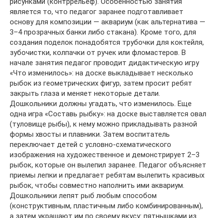
рисунками (контррельеф). Особенностью занятия
является то, что педагог заранее подготавливает
основу для композиции — аквариум (как альтернатива —
3–4 прозрачных банки либо стакана). Кроме того, для
создания поделок понадобятся трубочки для коктейля,
зубочистки, колпачки от ручек или фломастеров. В
начале занятия педагог проводит дидактическую игру
«Что изменилось»: на доске выкладывает несколько
рыбок из геометрических фигур, затем просит ребят
закрыть глаза и меняет некоторые детали.
Дошкольники должны угадать, что изменилось. Еще
одна игра «Составь рыбку»: на доске выставляется овал
(туловище рыбы), к нему можно прикладывать разной
формы хвосты и плавники. Затем воспитатель
переключает детей с условно-схематического
изображения на художественное и демонстрирует 2–3
рыбок, которые он вылепил заранее. Педагог объясняет
приемы лепки и предлагает ребятам вылепить красивых
рыбок, чтобы совместно наполнить ими аквариум.
Дошкольники лепят рыб любым способом
(конструктивным, пластичным либо комбинированным),
а затем украшают им по своему вкусу: пятнышками из