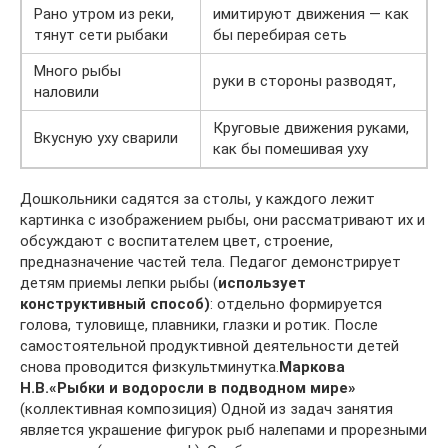
Рано утром из реки,
имитируют движения — как
тянут сети рыбаки
бы перебирая сеть
Много рыбы
руки в стороны разводят,
наловили
Круговые движения руками,
Вкусную уху сварили
как бы помешивая уху
Дошкольники садятся за столы, у каждого лежит
картинка с изображением рыбы, они рассматривают их и
обсуждают с воспитателем цвет, строение,
предназначение частей тела. Педагог демонстрирует
детям приемы лепки рыбы (
использует
конструктивный способ)
: отдельно формируется
голова, туловище, плавники, глазки и ротик. После
самостоятельной продуктивной деятельности детей
снова проводится физкультминутка.
Маркова
Н.В.
«Рыбки и водоросли в подводном мире»
(коллективная композиция) Одной из задач занятия
является украшение фигурок рыб налепами и прорезными