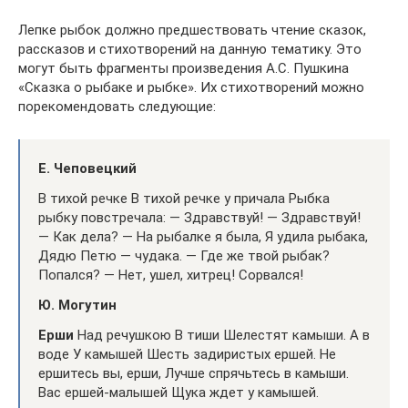
Лепке рыбок должно предшествовать чтение сказок,
рассказов и стихотворений на данную тематику. Это
могут быть фрагменты произведения А.С. Пушкина
«Сказка о рыбаке и рыбке». Их стихотворений можно
порекомендовать следующие:
Е. Чеповецкий
В тихой речке В тихой речке у причала Рыбка
рыбку повстречала: — Здравствуй! — Здравствуй!
— Как дела? — На рыбалке я была, Я удила рыбака,
Дядю Петю — чудака. — Где же твой рыбак?
Попался? — Нет, ушел, хитрец! Сорвался!
Ю. Могутин
Ерши
Над речушкою В тиши Шелестят камыши. А в
воде У камышей Шесть задиристых ершей. Не
ершитесь вы, ерши, Лучше спрячьтесь в камыши.
Вас ершей-малышей Щука ждет у камышей.