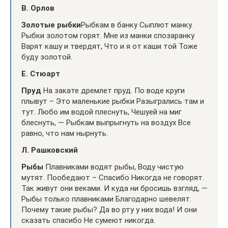
В. Орлов
Золотые рыбки
Рыбкам в банку Сыплют манку.
Рыбки золотом горят. Мне из манки спозаранку
Варят кашу и твердят, Что и я от каши той Тоже
буду золотой.
Е. Стюарт
Пруд
На закате дремлет пруд. По воде круги
плывут – Это маленькие рыбки Разыгрались там и
тут. Любо им водой плеснуть, Чешуей на миг
блеснуть, — Рыбкам выпрыгнуть на воздух Все
равно, что нам нырнуть.
Л. Рашковский
Рыбы
Плавниками водят рыбы, Воду чистую
мутят. Пообедают – Спасибо Никогда не говорят.
Так живут они веками. И куда ни бросишь взгляд, —
Рыбы только плавниками Благодарно шевелят.
Почему такие рыбы? Да во рту у них вода! И они
сказать спасибо Не сумеют никогда.