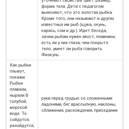
уточняют свойства: цвет, размер,
форма тела. Дети с педагогом
выясняют, что это золотая рыбка.
Кроме того, они называют и других
известных им рыб (щука, окунь,
карась, сом и др.). Идет беседа,
зачем рыбам нужен хвост, плавники,
есть ли у них глаза, чем покрыто
тело, умеет ли рыба говорить.
Физкуль.
Как рыбки
плывут,
покажи.
Рыбки
плавали,
ныряли В
руки перед грудью со сложенными
голубой,
ладонями, бег врассыпную, наклоны,
морской
сближения, расхождения, приседание
воде. То
сойдутся,
разойдутся,