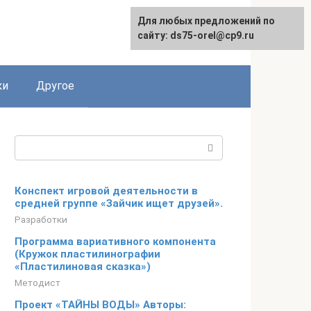
Для любых предложений по
сайту: ds75-orel@cp9.ru
ки
Другое
Поиск:
Конспект игровой деятельности в
средней группе «Зайчик ищет друзей».
Разработки
Программа вариативного компонента
(Кружок пластилинографии
«Пластилиновая сказка»)
Методист
Проект «ТАЙНЫ ВОДЫ» Авторы: