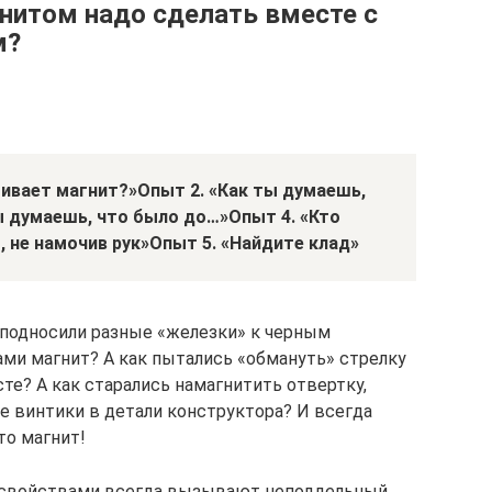
гнитом надо сделать вместе с
м?
гивает магнит?»
Опыт 2. «Как ты думаешь,
ы думаешь, что было до…»
Опыт 4. «Кто
, не намочив рук»
Опыт 5. «Найдите клад»
 подносили разные «железки» к черным
ами магнит? А как пытались «обмануть» стрелку
сте? А как старались намагнитить отвертку,
 винтики в детали конструктора? И всегда
то магнит!
х свойствами всегда вызывают неподдельный