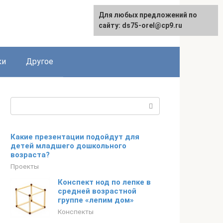
Для любых предложений по
сайту: ds75-orel@cp9.ru
ки
Другое
Поиск:
Какие презентации подойдут для
детей младшего дошкольного
возраста?
Проекты
Конспект нод по лепке в
средней возрастной
группе «лепим дом»
Конспекты