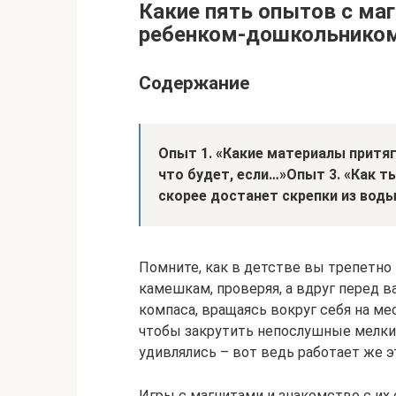
Какие пять опытов с ма
ребенком-дошкольнико
Содержание
Опыт 1. «Какие материалы притя
что будет, если…»
Опыт 3. «Как т
скорее достанет скрепки из воды
Помните, как в детстве вы трепетно
камешкам, проверяя, а вдруг перед в
компаса, вращаясь вокруг себя на ме
чтобы закрутить непослушные мелкие
удивлялись – вот ведь работает же э
Игры с магнитами и знакомство с и