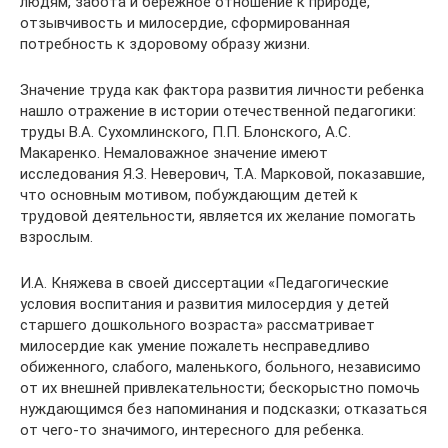
людям, забота и бережное отношение к природе,
отзывчивость и милосердие, сформированная
потребность к здоровому образу жизни.
Значение труда как фактора развития личности ребенка
нашло отражение в истории отечественной педагогики:
труды В.А. Сухомлинского, П.П. Блонского, А.С.
Макаренко. Немаловажное значение имеют
исследования Я.З. Неверович, Т.А. Марковой, показавшие,
что основным мотивом, побуждающим детей к
трудовой деятельности, является их желание помогать
взрослым.
И.А. Княжева в своей диссертации «Педагогические
условия воспитания и развития милосердия у детей
старшего дошкольного возраста» рассматривает
милосердие как умение пожалеть несправедливо
обиженного, слабого, маленького, больного, независимо
от их внешней привлекательности; бескорыстно помочь
нуждающимся без напоминания и подсказки; отказаться
от чего-то значимого, интересного для ребенка.