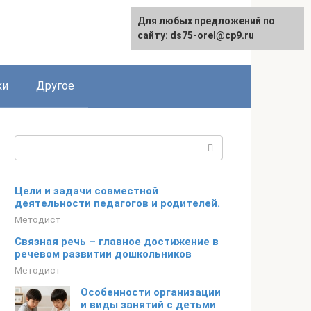
Для любых предложений по
сайту: ds75-orel@cp9.ru
ки
Другое
Поиск:
Цели и задачи совместной
деятельности педагогов и родителей.
Методист
Связная речь – главное достижение в
речевом развитии дошкольников
Методист
Особенности организации
и виды занятий с детьми