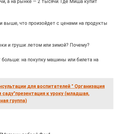
чи, а на рынке — 2 тысячи. Где Миша купит
ли выше, что произойдет с ценами на продукты
оки и груши: летом или зимой? Почему?
т больше: на покупку машины или билета на
нсультации для воспитателей " Организация
 саду"презентация к уроку (младшая,
ная группа)