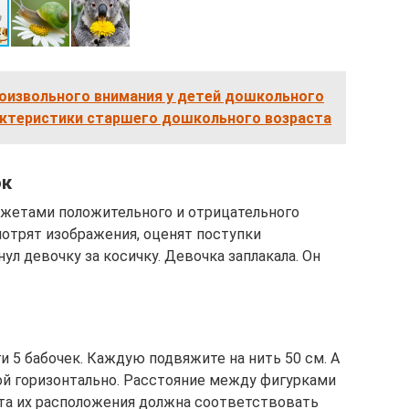
оизвольного внимания у детей дошкольного
актеристики старшего дошкольного возраста
ок
южетами положительного и отрицательного
мотрят изображения, оценят поступки
ул девочку за косичку. Девочка заплакала. Он
 5 бабочек. Каждую подвяжите на нить 50 см. А
той горизонтально. Расстояние между фигурками
та их расположения должна соответствовать