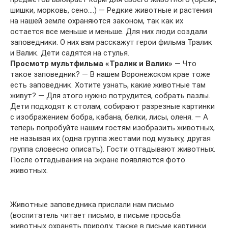
шишки, морковь, сено….) — Редкие животные и растения
на нашей земле охраняются законом, так как их
остается все меньше и меньше. Для них люди создали
заповедники. О них вам расскажут герои фильма Тралик
и Валик. Дети садятся на стулья.
Просмотр мультфильма «Тралик и Валик»
— Что
такое заповедник? — В нашем Воронежском крае тоже
есть заповедник. Хотите узнать, какие животные там
живут? — Для этого нужно потрудится, собрать пазлы.
Дети подходят к столам, собирают разрезные картинки
с изображением бобра, кабана, белки, лисы, оленя. — А
теперь попробуйте нашим гостям изобразить животных,
не называя их (одна группа жестами под музыку, другая
группа словесно описать). Гости отгадывают животных.
После отгадывания на экране появляются фото
животных.
Животные заповедника прислали нам письмо
(воспитатель читает письмо, в письме просьба
животных охранять природу, также в письме картинки