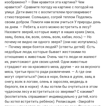
изображено? — Вам нравится эта картина? Чем
нравится? -Сравните погоду на картине с погодой на
улице. Дети вместе с воспитателем проговаривают
стихотворение. Солнышко, согрей теплом Поделись
своим добром. Помоги нам всем учиться У природы день
за днем. — Ребята, а кого можно встретить в лесу?
Назовите зверей, которые живут в наших краях (лиса,
заяц, белка, ёж, волк, олень, волк, кабан, лось) — Но
почему не видно ни одного зверя? (они нас испугались).
— Почему звери боятся людей? (ответы детей) -Есть
недобрые люди, которые бывает жестокими по
отношению к животным. Очень часто люди не жалеют
их, уничтожают для своих целей. Одни животные
страдают из-за красивого меха, другие – из-за вкусного
мяса, третьи просто ради развлечения. — А где они
могут спрятаться? (лиса в норе, белка в дупле, заяц в
снегу, волк в логове, олень в зарослях, медведь в
берлоге, ёж в норке) -А вы хотели бы очутиться в этом
чудесном лесу и встретиться со зверями? С какими?
(воспитатель спрашивает индивидуально у детей, кого
бы хотел встретить ребёнок). Релаксация. -Закройте