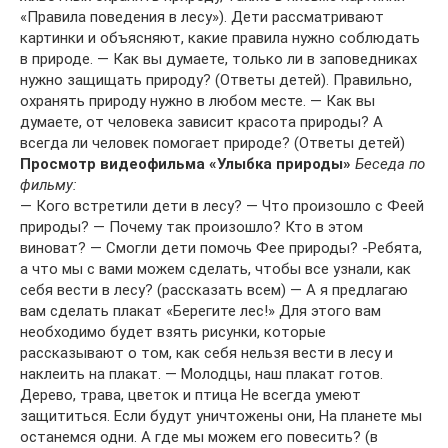
«Правила поведения в лесу»). Дети рассматривают
картинки и объясняют, какие правила нужно соблюдать
в природе. — Как вы думаете, только ли в заповедниках
нужно защищать природу? (Ответы детей). Правильно,
охранять природу нужно в любом месте. — Как вы
думаете, от человека зависит красота природы? А
всегда ли человек помогает природе? (Ответы детей)
Просмотр видеофильма «Улыбка природы»
Беседа по
фильму:
— Кого встретили дети в лесу? — Что произошло с Феей
природы? — Почему так произошло? Кто в этом
виноват? — Смогли дети помочь Фее природы? -Ребята,
а что мы с вами можем сделать, чтобы все узнали, как
себя вести в лесу? (рассказать всем) — А я предлагаю
вам сделать плакат «Берегите лес!» Для этого вам
необходимо будет взять рисунки, которые
рассказывают о том, как себя нельзя вести в лесу и
наклеить на плакат. — Молодцы, наш плакат готов.
Дерево, трава, цветок и птица Не всегда умеют
защититься. Если будут уничтожены они, На планете мы
останемся одни. А где мы можем его повесить? (в