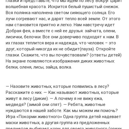
глазки и представьте, что мы идем по лесу. Вокруг царит
волшебная красота. Искрится белый пушистый снежок.
Вся полянка наполнена светом сияющего солнца. Его
лучи согревают нас, и дарят тепло всей земле. От этого
нам становится приятно и легко. Нам навстречу идет
Добрая фея, а вместе с ней ее друзья: зайчата, олени,
лисички, белочки. Все они доверчиво подходят к нам. В
их глазах теплится вера и надежда, что человек – это
друг, который никогда их не обидит(пауза). Откройте
глазки. Скажите, что вы почувствовали? (ответы детей)
На экране появляются изображения диких животных:
белки, оленя, лисы, зайца, волка.
— Назовите животных, которые появились в лесу?
Расскажите о них. — Как называют животных, которые
живут в лесу (дикие). — А почему я не вижу ежа,
медведя? (зимой они спят). — Ребята, животные
нуждаются в нашей заботе. Как мы можем им помочь?
Игра «Покорми животного» Одна группа детей надевает
маски животных, а другая группа из предложенных
предметов выбирает корм для своего животного (орехи,