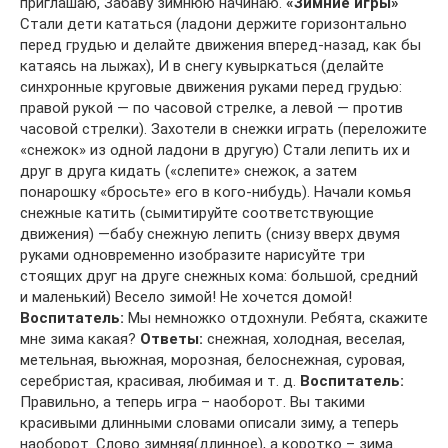
приглашаю, Забаву зимнюю начинаю.
«Зимние игры»
Стали дети кататься (ладони держите горизонтально
перед грудью и делайте движения вперед-назад, как бы
катаясь на лыжах), И в снегу кувыркаться (делайте
синхронные круговые движения руками перед грудью:
правой рукой — по часовой стрелке, а левой — против
часовой стрелки). Захотели в снежки играть (переложите
«снежок» из одной ладони в другую) Стали лепить их и
друг в друга кидать («слепите» снежок, а затем
понарошку «бросьте» его в кого-нибудь). Начали комья
снежные катить (сымитируйте соответствующие
движения) —бабу снежную лепить (снизу вверх двумя
руками одновременно изобразите нарисуйте три
стоящих друг на друге снежных кома: большой, средний
и маленький) Весело зимой! Не хочется домой!
Воспитатель:
Мы немножко отдохнули. Ребята, скажите
мне зима какая?
Ответы:
снежная, холодная, веселая,
метельная, вьюжная, морозная, белоснежная, суровая,
серебристая, красивая, любимая и т. д.
Воспитатель:
Правильно, а теперь игра – наоборот. Вы такими
красивыми длинными словами описали зиму, а теперь
наоборот. Слово зимняя(длинное), а коротко – зима.