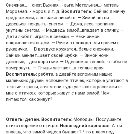
Снежная… – снег; Вьжная…- вьга; Метельная…- метель;
Морозная…- мороз; и т. д.
Воспитатель:
Сейчас я начну
предложения, а вы заканчивайте. — Зимой ветви
деревьев…покрыты снегом. — Дома, леса тропинки…
укутаны снегом. — Медведь зимой…впадает в спячку. —
Дети любят…играть в снежки. — Реки зимой…
покрываются льдом. — Ручки от холода…мы прячем в
рукавички. — В воздухе кружатся…белые снежинки. —
Зайчик меняет…цвет своей шубки. — Зимой ночи
длинные, …дни короткие. — Одеваемся теплей,…чтобы не
замерзнуть. — Птицы улетают…в теплые края.
Воспитатель:
ребята, а давайте вспомним наших
маленьких друзей. Вспомните птичек, которые улетают в
теплые страны, зачем они туда улетают и расскажите
мне о птичках, которые живут с нами зимой. Чем
питаются, как живут?
Ответы детей.
Воспитатель:
Молодцы. Послушайте
стихотворение о птицах.
Новогодний карнавал.
А ты
знаешь, что зимой чудеса бывают? Что в лесу под