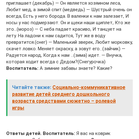
приглашает.(декабрь) — Он является хозяином леса,
Любит мед, а зимой спит.(медведь) — Шустрый очень он
всегда, Есть у него борода. В валенки к нам залезает, И
носы у нас подмерзают. Он и щеки наши щиплет, Кто же
это…(мороз) — С неба падает красиво, И танцует на
лету. На ладони к нам садится, Тут же в воду
превратится.(снег) — Маленький зверек, Любит морковку,
скачет ловко. Меняет окраску, а зовут его…(зайчик) —
Радуется народ, Когда к нам …(зима) идет. — Внучка,
которая ходит всегда с Дедом?(Снегурочка)
Воспитатель:
А зимние забавы знаете? Какие?
Читайте также:
Социально-коммуникативное
развитие детей среднего дошкольного
возраста средствами сюжетно – ролевой
игры
Ответы детей.
Воспитатель:
Я вас на коврик