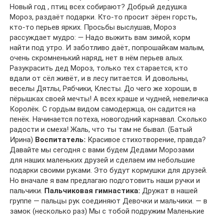
Новый год , птиц всех собирают? Добрый дедушка
Мороз, раздаёт подарки. Кто-то просит зёрен горсть,
кто-то перьев ярких. Просьбы выслушав, Мороз
рассуждает мудро: — Надо выжить вам зимой, корм
найти под утро. И заботливо даёт, попрошайкам малым,
очень скромненький наряд, нет в нём перьев алых.
Разукрасить дед Мороз, только тех старается, кто
вдали от сёл живёт, и в лесу питается. И довольны,
веселы Дятлы, Рябчики, Клесты. До чего же хороши, в
пёрышках своей мечты! А всех краше и чудней, невеличка
Королёк. С гордым видом самодержца, он садится на
пенёк. Начинается потеха, новогодний карнавал. Сколько
радости и смеха! Жаль, что ты там не бывал. (Батый
Ирина)
Воспитатель:
Красивое стихотворение, правда?
Давайте мы сегодня с вами будем Дедами Морозами
для наших маленьких друзей и сделаем им небольшие
подарки своими руками. Это будут кормушки для друзей.
Но вначале я вам предлагаю подготовить наши ручки и
пальчики.
Пальчиковая гимнастика:
Дружат в нашей
группе — пальцы рук соединяют Девочки и мальчики. — в
замок (несколько раз) Мы с тобой подружим Маленькие