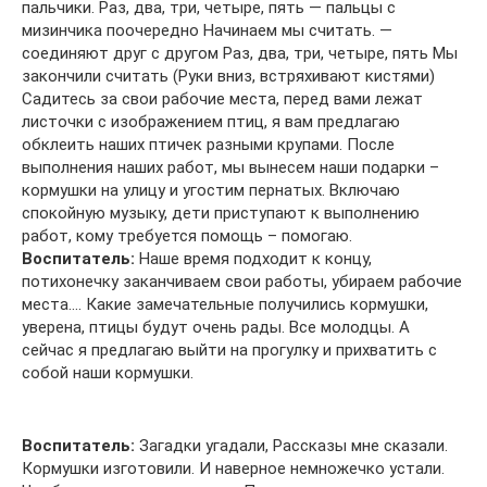
пальчики. Раз, два, три, четыре, пять — пальцы с
мизинчика поочередно Начинаем мы считать. —
соединяют друг с другом Раз, два, три, четыре, пять Мы
закончили считать (Руки вниз, встряхивают кистями)
Садитесь за свои рабочие места, перед вами лежат
листочки с изображением птиц, я вам предлагаю
обклеить наших птичек разными крупами. После
выполнения наших работ, мы вынесем наши подарки –
кормушки на улицу и угостим пернатых. Включаю
спокойную музыку, дети приступают к выполнению
работ, кому требуется помощь – помогаю.
Воспитатель:
Наше время подходит к концу,
потихонечку заканчиваем свои работы, убираем рабочие
места…. Какие замечательные получились кормушки,
уверена, птицы будут очень рады. Все молодцы. А
сейчас я предлагаю выйти на прогулку и прихватить с
собой наши кормушки.
Воспитатель:
Загадки угадали, Рассказы мне сказали.
Кормушки изготовили. И наверное немножечко устали.