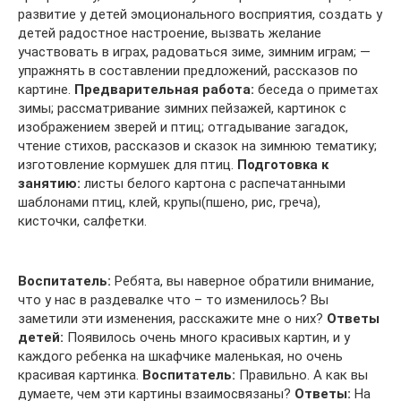
развитие у детей эмоционального восприятия, создать у
детей радостное настроение, вызвать желание
участвовать в играх, радоваться зиме, зимним играм; —
упражнять в составлении предложений, рассказов по
картине.
Предварительная работа:
беседа о приметах
зимы; рассматривание зимних пейзажей, картинок с
изображением зверей и птиц; отгадывание загадок,
чтение стихов, рассказов и сказок на зимнюю тематику;
изготовление кормушек для птиц.
Подготовка к
занятию:
листы белого картона с распечатанными
шаблонами птиц, клей, крупы(пшено, рис, греча),
кисточки, салфетки.
Воспитатель:
Ребята, вы наверное обратили внимание,
что у нас в раздевалке что – то изменилось? Вы
заметили эти изменения, расскажите мне о них?
Ответы
детей:
Появилось очень много красивых картин, и у
каждого ребенка на шкафчике маленькая, но очень
красивая картинка.
Воспитатель:
Правильно. А как вы
думаете, чем эти картины взаимосвязаны?
Ответы:
На