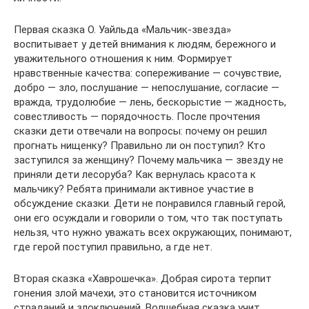
Первая сказка О. Уайльда «Мальчик-звезда»
воспитывает у детей внимания к людям, бережного и
уважительного отношения к ним. Формирует
нравственные качества: сопереживание — сочувствие,
добро — зло, послушание — непослушание, согласие —
вражда, трудолюбие — лень, бескорыстие — жадность,
совестливость — порядочность. После прочтения
сказки дети отвечали на вопросы: почему он решил
прогнать нищенку? Правильно ли он поступил? Кто
заступился за женщину? Почему мальчика — звезду не
приняли дети лесоруба? Как вернулась красота к
мальчику? Ребята принимали активное участие в
обсуждение сказки. Дети не понравился главный герой,
они его осуждали и говорили о том, что так поступать
нельзя, что нужно уважать всех окружающих, понимают,
где герой поступил правильно, а где нет.
Вторая сказка «Хаврошечка». Добрая сирота терпит
гонения злой мачехи, это становится источником
страданий и злоключений. Волшебная сказка учит