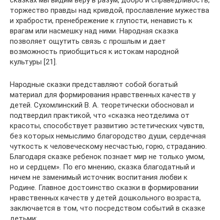
сказках мы видим веру в разум, добро и справедливость,
торжество правды над кривдой, прославление мужества
и храбрости, пренебрежение к глупости, ненависть к
врагам или насмешку над ними. Народная сказка
позволяет ощутить связь с прошлым и дает
возможность приобщиться к истокам народной
культуры [21].
Народные сказки представляют собой богатый
материал для формирования нравственных качеств у
детей. Сухомлинский В. А. теоретически обосновал и
подтвердил практикой, что «сказка неотделима от
красоты, способствует развитию эстетических чувств,
без которых немыслимо благородство души, сердечная
чуткость к человеческому несчастью, горю, страданию.
Благодаря сказке ребенок познает мир не только умом,
но и сердцем». По его мнению, сказка благодатный и
ничем не заменимый источник воспитания любви к
Родине. Главное достоинство сказки в формировании
нравственных качеств у детей дошкольного возраста,
заключается в том, что посредством событий в сказке
детьми: