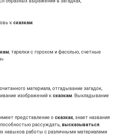
л образных выражений в загадках,
бовь к
сказкам
.
зкам
, тарелки с горохом и фасолью, счетные
и»
очитанного материала, отгадывание загадок,
шивание изображений к
сказкам
. Выкладывание
 имеет представление о
сказках
, знает названия
 способностью рассуждать,
высказываться
.
их навыков работы с различными материалами