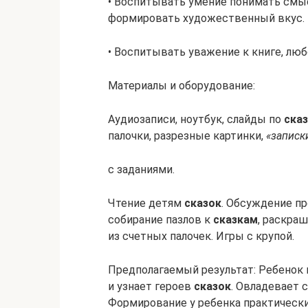
• Воспитывать умение понимать смыс
формировать художественный вкус.
• Воспитывать уважение к книге, лю
Материалы и оборудование:
Аудиозаписи, ноутбук, слайды по
ска
палочки, разрезные картинки,
«записк
с заданиями.
Чтение детям
сказок
. Обсуждение пр
собирание пазлов к
сказкам
, раскра
из счетных палочек. Игры с крупой.
Предполагаемый результат: Ребенок
и узнает героев
сказок
. Овладевает
Формирование у ребенка практическ