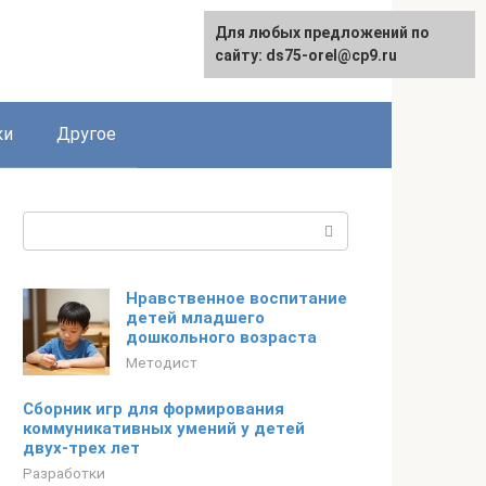
Для любых предложений по
сайту: ds75-orel@cp9.ru
ки
Другое
Поиск:
Нравственное воспитание
детей младшего
дошкольного возраста
Методист
Сборник игр для формирования
коммуникативных умений у детей
двух-трех лет
Разработки