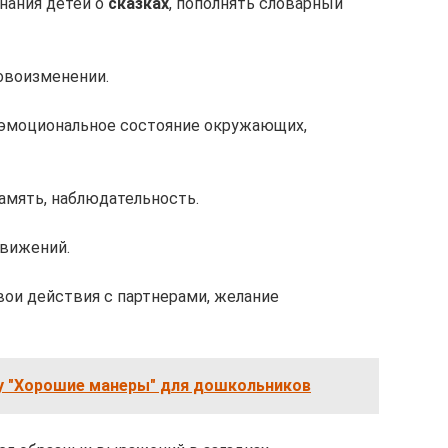
знания детей о
сказках
, пополнять словарный
ловоизменении.
 эмоциональное состояние окружающих,
амять, наблюдательность.
движений.
вои действия с партнерами, желание
у "Хорошие манеры" для дошкольников