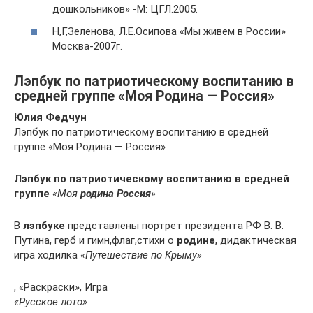
дошкольников» -М: ЦГЛ.2005.
Н,Г,Зеленова, Л.Е.Осипова «Мы живем в России»
Москва-2007г.
Лэпбук по патриотическому воспитанию в
средней группе «Моя Родина — Россия»
Юлия Федчун
Лэпбук по патриотическому воспитанию в средней
группе «Моя Родина — Россия»
Лэпбук по патриотическому воспитанию в средней
группе
«Моя
родина Россия
»
В
лэпбуке
представлены портрет президента РФ В. В.
Путина, герб и гимн,флаг,стихи о
родине
, дидактическая
игра ходилка
«Путешествие по Крыму»
, «Раскраски», Игра
«Русское лото»