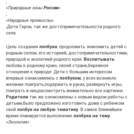
,
«Природные зоны
России
»
,
«Народные промыслы»
,Дети Герои, так же достопримечательности родного
села.
Цель создания
лэпбука
: продолжить знакомить детей с
родным селом, его историей, достопримечательностями,
природой и экологией родного края.
Воспитывать
любовь к родному краю, своей стране,бережное
отношение к природе. Дети с большим интересом
впервые ознакомились с
лэпбуком
, у всех возникло
желание поиграть,подержать в руках, развернуть игры,
поиграть в них,рассмотреть внимательно все картинки.
Родители
так же ознакомлены с новым видом работы с
детьми,было предложено изготовить дома с ребенком
свой
лэпбук на любую тематику
. В самое ближайшее
время планируется выполнение
лэпбука на тему
«Экология»