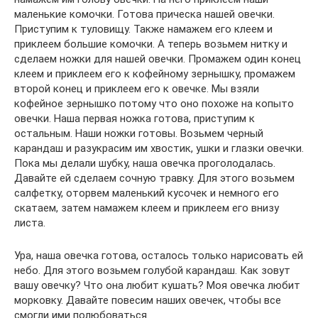
маленькие комочки. Готова прическа нашей овечки.
Приступим к туловищу. Также намажем его клеем и
приклеем большие комочки. А теперь возьмем нитку и
сделаем ножки для нашей овечки. Промажем один конец
клеем и приклеем его к кофейному зернышку, промажем
второй конец и приклеем его к овечке. Мы взяли
кофейное зернышко потому что оно похоже на копыто
овечки. Наша первая ножка готова, приступим к
остальным. Наши ножки готовы. Возьмем черный
карандаш и разукрасим им хвостик, ушки и глазки овечки.
Пока мы делали шубку, наша овечка проголодалась.
Давайте ей сделаем сочную травку. Для этого возьмем
салфетку, оторвем маленький кусочек и немного его
скатаем, затем намажем клеем и приклеем его внизу
листа.
Ура, наша овечка готова, осталось только нарисовать ей
небо. Для этого возьмем голубой карандаш. Как зовут
вашу овечку? Что она любит кушать? Моя овечка любит
морковку. Давайте повесим наших овечек, чтобы все
смогли ими полюбоваться