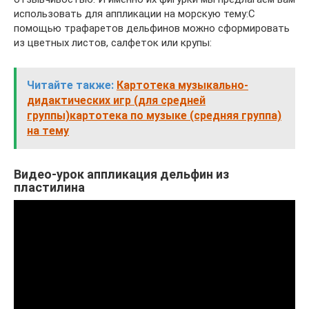
использовать для аппликации на морскую тему:С
помощью трафаретов дельфинов можно сформировать
из цветных листов, салфеток или крупы:
Читайте также:
Картотека музыкально-
дидактических игр (для средней
группы)картотека по музыке (средняя группа)
на тему
Видео-урок аппликация дельфин из
пластилина