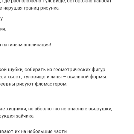
, где расположено туловище, осторожно наносят
не нарушая границ рисунка.
у.
ия.
птыгиным аппликация!
кой шубки, собирать из геометрических фигур.
, а хвост, туловище и лапы – овальной формы.
икеевны рисуют фломастером.
ные хищники, но абсолютно не опасные зверушки,
укция зайчика:
вают их на небольшие части.