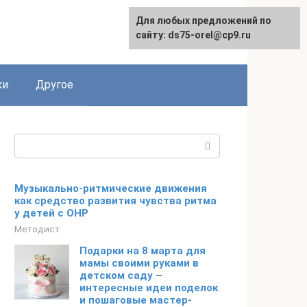
Для любых предложений по
сайту: ds75-orel@cp9.ru
ки
Другое
Поиск:
Музыкально-ритмические движения
как средство развития чувства ритма
у детей с ОНР
Методист
Подарки на 8 марта для
мамы своими руками в
детском саду –
интересные идеи поделок
и пошаговые мастер-