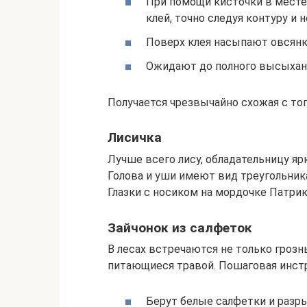
При помощи кисточки в месте
клей, точно следуя контуру и 
Поверх клея насыпают овсянк
Ожидают до полного высыхан
Получается чрезвычайно схожая с то
Лисичка
Лучше всего лису, обладательницу яр
Голова и уши имеют вид треугольника
Глазки с носиком на мордочке Патр
Зайчонок из салфеток
В лесах встречаются не только гроз
питающиеся травой. Пошаговая инстр
Берут белые салфетки и разры