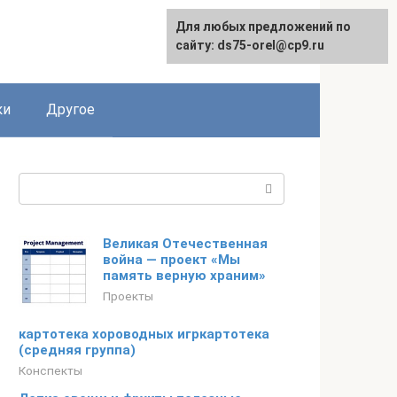
Для любых предложений по
сайту: ds75-orel@cp9.ru
ки
Другое
Поиск:
Великая Отечественная
война — проект «Мы
память верную храним»
Проекты
картотека хороводных игркартотека
(средняя группа)
Конспекты