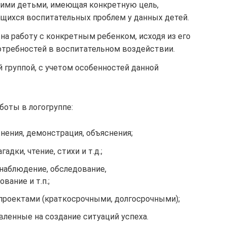
ькими детьми, имеющая конкретную цель,
щихся воспитательных проблем у данных детей.
на работу с конкретным ребенком, исходя из его
отребностей в воспитательном воздействии.
й группой, с учетом особенностей данной
оты в логогруппе:
нения, демонстрация, объяснения;
дки, чтение, стихи и т.д.;
наблюдение, обследование,
вание и т.п.;
 проектами (краткосрочными, долгосрочными);
ленные на создание ситуаций успеха.