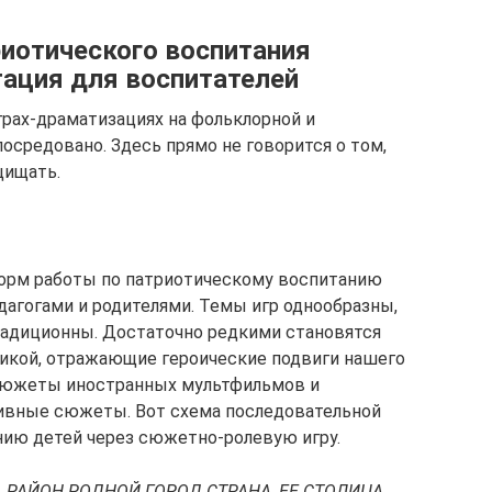
риотического воспитания
ация для воспитателей
грах-драматизациях на фольклорной и
посредовано. Здесь прямо не говорится о том,
щищать.
форм работы по патриотическому воспитанию
дагогами и родителями. Темы игр однообразны,
адиционны. Достаточно редкими становятся
тикой, отражающие героические подвиги нашего
сюжеты иностранных мультфильмов и
ивные сюжеты. Вот схема последовательной
нию детей через сюжетно-ролевую игру.
 РАЙОН РОДНОЙ ГОРОД СТРАНА, ЕЕ СТОЛИЦА,