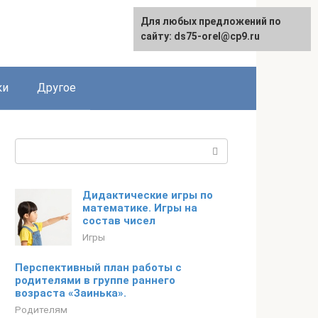
Для любых предложений по
сайту: ds75-orel@cp9.ru
ки
Другое
Поиск:
Дидактические игры по
математике. Игры на
состав чисел
Игры
Перспективный план работы с
родителями в группе раннего
возраста «Заинька».
Родителям