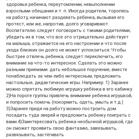
здоровья ребенка, переутомлении, невыполнении
взрослыми обещания и т. п. Иногда родители, торопясь
на работу, начинают раздевать ребенка, вызывая его
протест, или же, напротив, долго уговаривают.
Воспитателю следует поговорить с такими родителями,
убедить их в том, что все это отрицательно действует
на малыша, отражается на его настроении и что после
ухода близких он долго не может успокоиться. Чтобы
быстрее отвлечь ребенка, следует переключить, его
внимание на что-то интересное. Сделать это можно
разными приемами: дать небольшое поручение, вместе
понаблюдать за чем-либо интересным, предложить
настольные, дидактические игры. Например: 1) Заранее
можно спрятать любимую игрушку ребёнка в его кабинку.
2)На пороге группы привлечь внимание ребенка игрушкой,
и попросить помочь (покормить, одеть, умыть и т.д.)
3)Заранее придя на работу можно построить дом
посадить туда зверей и предложить ребенку поиграть с
вами.4)Заинтересовать ребенка необычной игрушкой, где
он сможет проявить свою фантазию, завязывать,
развязывать, застёгивать.