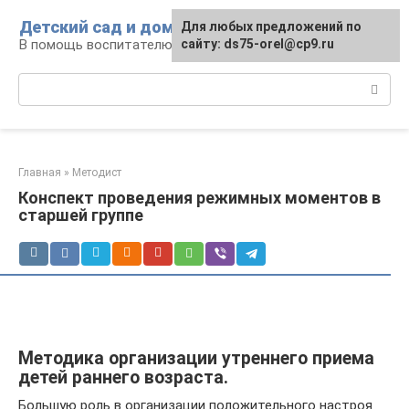
Перейти
Детский сад и дом
Для любых предложений по
к
В помощь воспитателю и родителям
сайту: ds75-orel@cp9.ru
контенту
Поиск:
Главная
»
Методист
Конспект проведения режимных моментов в
старшей группе
Методика организации утреннего приема
детей раннего возраста.
Большую роль в организации положительного на­строя