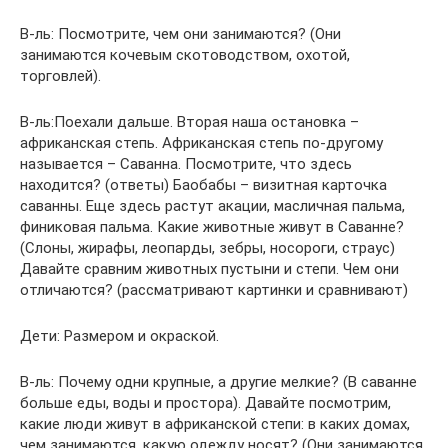
В-ль: Посмотрите, чем они занимаются? (Они
занимаются кочевым скотоводством, охотой,
торговлей).
В-ль:Поехали дальше. Вторая наша остановка –
африканская степь. Африканская степь по-другому
называется – Саванна. Посмотрите, что здесь
находится? (ответы) Баобабы – визитная карточка
саванны. Еще здесь растут акации, масличная пальма,
финиковая пальма. Какие животные живут в Саванне?
(Слоны, жирафы, леопарды, зебры, носороги, страус)
Давайте сравним животных пустыни и степи. Чем они
отличаются? (рассматривают картинки и сравнивают)
Дети: Размером и окраской.
В-ль: Почему одни крупные, а другие мелкие? (В саванне
больше еды, воды и простора). Давайте посмотрим,
какие люди живут в африканской степи: в каких домах,
чем занимаются, какую одежду носят? (Они занимаются