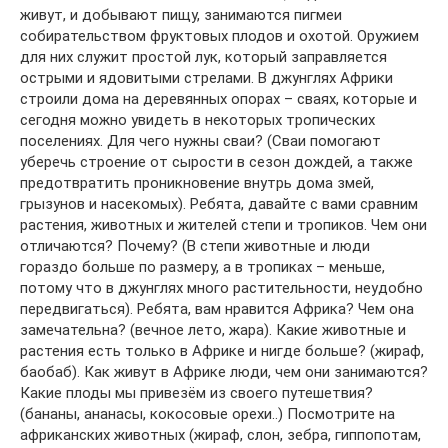
живут, и добывают пищу, занимаются пигмеи
собирательством фруктовых плодов и охотой. Оружием
для них служит простой лук, который заправляется
острыми и ядовитыми стрелами. В джунглях Африки
строили дома на деревянных опорах – сваях, которые и
сегодня можно увидеть в некоторых тропических
поселениях. Для чего нужны сваи? (Сваи помогают
уберечь строение от сырости в сезон дождей, а также
предотвратить проникновение внутрь дома змей,
грызунов и насекомых). Ребята, давайте с вами сравним
растения, животных и жителей степи и тропиков. Чем они
отличаются? Почему? (В степи животные и люди
гораздо больше по размеру, а в тропиках – меньше,
потому что в джунглях много растительности, неудобно
передвигаться). Ребята, вам нравится Африка? Чем она
замечательна? (вечное лето, жара). Какие животные и
растения есть только в Африке и нигде больше? (жираф,
баобаб). Как живут в Африке люди, чем они занимаются?
Какие плоды мы привезём из своего путешетвия?
(бананы, ананасы, кокосовые орехи..) Посмотрите на
африканских животных (жираф, слон, зебра, гиппопотам,