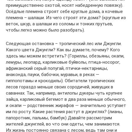
преимущественно охотой, носят набедренную повязку).
Осёдлые племена строят себе круглые дома, а кочевые
племена – шалаши. Из чего строят эти дома? (круглые из
веток, шкур, а шалаши из соломы и тонких прутьев,
чтобы легко можно было разобрать).
Следующая остановка – тропический лес или Джунгли.
Какого цвета Джунгли? Как вы думаете, почему? Кого
здесь мы можем встретить? (Гориллы, обезьяны, окапи,
лемуры, леопард, карликовые буйволы, птица-носорог,
африканский серый попугай, птички-нектарницы,
анаконда, пауки, бабочки, муравьи, в реках —
гиппопотамы и крокодилы). Обитатели тропических
лесов гораздо меньше своих сородичей, живущих в
саваннах. Так, например, антилопы дукеры чуть крупнее
зайца, карликовый бегемот в два раза меньше обычного,
и окапи — родственник жирафов — значительно уступает
им по росту. Какие растения растут в джунглях? (лианы,
папоротник, пальмы, бамбук) Давайте рассмотрим
жителей джунглей, во что они одеты, чем занимаются.
Их жизнь постоянно связана с лесом, ведь там они и