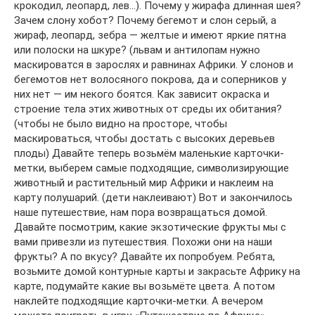
крокодил, леопард, лев…). Почему у жирафа длинная шея?
Зачем слону хобот? Почему бегемот и слон серый, а
жираф, леопард, зебра — желтые и имеют яркие пятна
или полоски на шкуре? (львам и антилопам нужно
маскироватся в зарослях и равнинах Африки. У слонов и
бегемотов нет волосяного покрова, да и соперников у
них нет — им некого боятся. Как зависит окраска и
строение тела этих животных от среды их обитания?
(чтобы не было видно на просторе, чтобы
маскироваться, чтобы достать с высоких деревьев
плоды) Давайте теперь возьмём маленькие карточки-
метки, выберем самые подходящие, символизирующие
животный и растительный мир Африки и наклеим на
карту полушарий. (дети наклеивают) Вот и закончилось
наше путешествие, нам пора возвращаться домой.
Давайте посмотрим, какие экзотические фрукты мы с
вами привезли из путешествия. Похожи они на наши
фрукты? А по вкусу? Давайте их попробуем. Ребята,
возьмите домой контурные карты и закрасьте Африку на
карте, подумайте какие вы возьмёте цвета. А потом
наклейте подходящие карточки-метки. А вечером