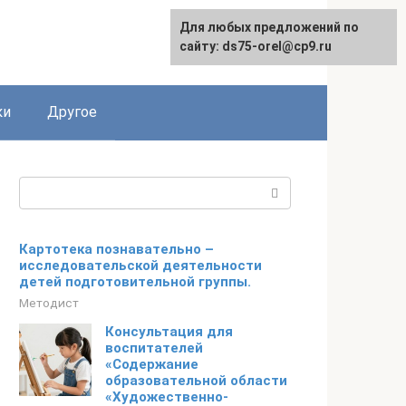
Для любых предложений по
сайту: ds75-orel@cp9.ru
ки
Другое
Поиск:
Картотека познавательно –
исследовательской деятельности
детей подготовительной группы.
Методист
Консультация для
воспитателей
«Содержание
образовательной области
«Художественно-