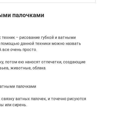
ными палочками
 техник – рисование губкой и ватными
с помощью данной техники можно назвать
 все очень просто.
ку, потом ею наносят отпечатки, создающие
ьев, животные, облака.
ватными палочками
а связку ватных палочек, и точечно рисуются
ны или сирень.