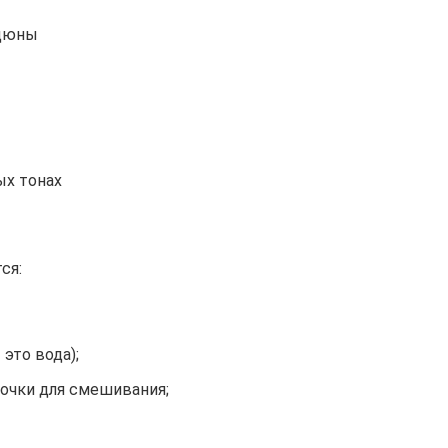
 дюны
ых тонах
ся:
это вода);
лочки для смешивания;