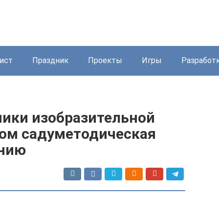
ист
Праздник
Проекты
Игры
Разработ
ики изобразительной
ком садуметодическая
анию