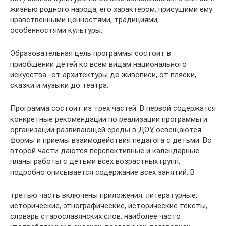
жизнью родного на­рода, его характером, присущими ему
нравственными ценностями, традициями,
особенностями культуры.
Образовательная цель программы состоит в
приобщении детей ко всем видам национального
искусства -от архитектуры до живописи, от пляски,
сказки и музыки до театра.
Программа состоит из трех ча­стей. В первой содержатся
конкретные рекомендации по реализации программы и
организации развивающей среды в ДОУ, освещаются
фор­мы и приемы взаимодействия педагога с детьми. Во
второй части да­ются перспективные и календарные
планы работы с детьми всех воз­растных групп,
подробно описывается содержание всех занятий. В
третью часть включены приложения: литературные,
исторические, этнографические, исторические тексты,
словарь старославянских слов, наи­более часто