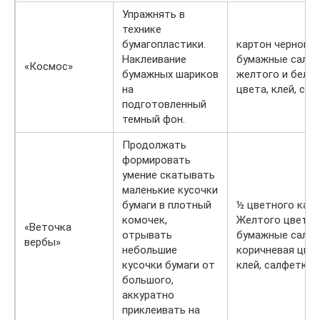
Упражнять в
технике
бумагопластики.
картон черного 
Наклеивание
бумажные салф
«Космос»
бумажных шариков
желтого и бело
на
цвета, клей, сал
подготовленный
темный фон.
Продолжать
формировать
умение скатывать
маленькие кусочки
бумаги в плотный
½ цветного карт
комочек,
Желтого цвета
«Веточка
отрывать
бумажные салфе
вербы»
небольшие
коричневая цв.б
кусочки бумаги от
клей, салфетки.
большого,
аккуратно
приклеивать на