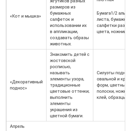
жгутиков разных
размеров из
бумажных
Бумага1/2 альб
«Кот и мышка»
салфеток и
листа, бумажны
использовании их
салфетки разно
в аппликации,
цвета, ножницы,
создавать образы
животных.
Знакомить детей с
жостовской
росписью,
называть
Силуэты поднос
элементы узора,
овальной и круг
«Декоративный
традиционные
форм, цветные
поднос»
цветовые оттенки;
полоски, ножниц
выполнить
клей, образцы.
элементы
украшения из
цветной бумаги.
Апрель