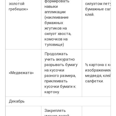
формировать
золотой
силуэтом петуш
навыки
гребешок»
бумажные салфе
аппликации
клей.
(наклеивание
бумажных
жгутиков на
силуэт хвоста,
комочков на
туловище)
Продолжать
учить аккуратно
разрывать бумагу
½ картона с кон
на кусочки
изображением
«Медвежата»
разного размера,
медведя, клей,
приклеивать
салфетки.
кусочки бумаги к
картону.
Декабрь
Закреплять
умения детей