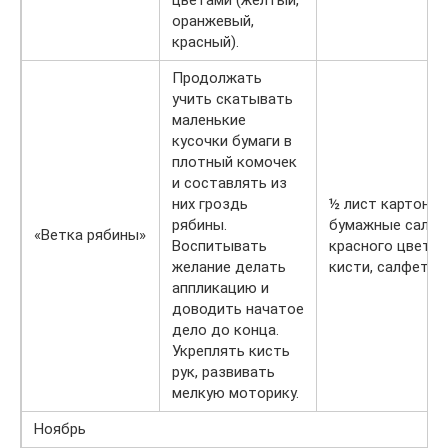
оранжевый,
красный).
Продолжать
учить скатывать
маленькие
кусочки бумаги в
плотный комочек
и составлять из
них гроздь
½ лист картона,
рябины.
бумажные салфе
«Ветка рябины»
Воспитывать
красного цвета, 
желание делать
кисти, салфетки.
аппликацию и
доводить начатое
дело до конца.
Укреплять кисть
рук, развивать
мелкую моторику.
Ноябрь