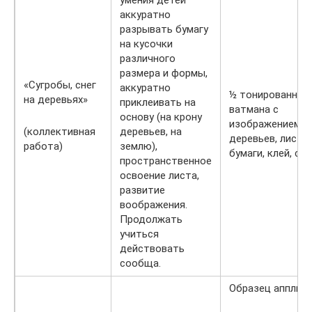
аккуратно
разрывать бумагу
на кусочки
различного
размера и формы,
«Сугробы, снег
аккуратно
½ тонированног
на деревьях»
приклеивать на
ватмана с
основу (на крону
изображением
(коллективная
деревьев, на
деревьев, листы
работа)
землю),
бумаги, клей, са
пространственное
освоение листа,
развитие
воображения.
Продолжать
учиться
действовать
сообща.
Образец апплика