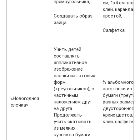
прямоугольника);
см, 1х4 см, ножн
клей, карандаш
Создавать образ
простой,
зайца.
Салфетка.
Учить детей
составлять
аппликативное
изображение
елочки из готовых
форм
½ альбомного ли
(треугольников), с
заготовки из зе
частичным
бумаги (треугол
«Новогодняя
наложением друг
разных размеров
елочка»
на друга.
двусторонняя б
Продолжать
ярких цветов, ф
учить скатывать
клей, салфетки, 
из мелких
кусочков бумаги