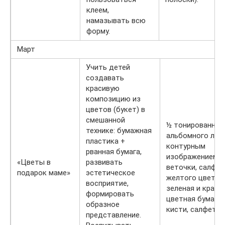
клеем,
намазывать всю
форму.
Март
Учить детей
создавать
красивую
композицию из
цветов (букет) в
смешанной
½ тонированног
технике: бумажная
альбомного лис
пластика +
контурным
рванная бумага,
изображением
«Цветы в
развивать
веточки, салфе
подарок маме»
эстетическое
желтого цвета,
восприятие,
зеленая и красн
формировать
цветная бумага, 
образное
кисти, салфетки
представление.