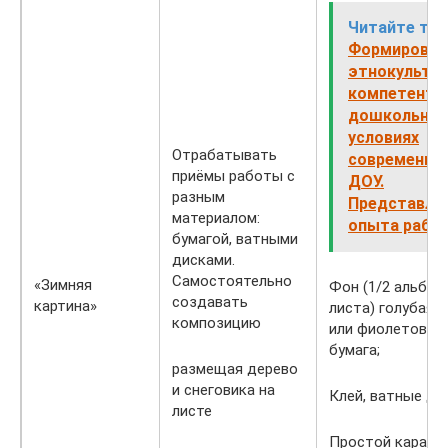
Читайте так
Формирован
этнокульту
компетентн
дошкольник
условиях
Отрабатывать
современно
приёмы работы с
ДОУ.
разным
Представле
материалом:
опыта рабо
бумагой, ватными
дисками.
Самостоятельно
«Зимняя
Фон (1/2 альбом
создавать
картина»
листа) голубая, 
композицию
или фиолетовая
бумага;
размещая дерево
и снеговика на
Клей, ватные ди
листе
Простой каранд