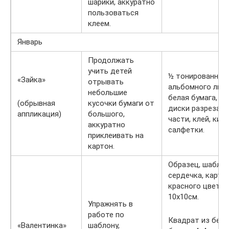
шарики, аккуратно
пользоваться
клеем.
Январь
Продолжать
учить детей
½ тонированног
«Зайка»
отрывать
альбомного лист
небольшие
белая бумага, в
(обрывная
кусочки бумаги от
диски разрезанн
аппликация)
большого,
части, клей, кист
аккуратно
салфетки.
приклеивать на
картон.
Образец, шабло
сердечка, карто
красного цвета
10х10см.
Упражнять в
работе по
Квадрат из бел
«Валентинка»
шаблону,