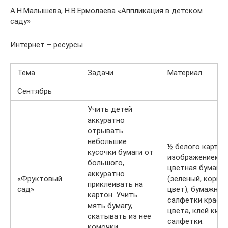
А.Н.Малышева, Н.В.Ермолаева «Аппликация в детском
саду»
Интернет – ресурсы
Тема
Задачи
Материал
Сентябрь
Учить детей
аккуратно
отрывать
небольшие
½ белого картон
кусочки бумаги от
изображением д
большого,
цветная бумага
аккуратно
«Фруктовый
(зеленый, корич
приклеивать на
сад»
цвет), бумажные
картон. Учить
салфетки красн
мять бумагу,
цвета, клей кист
скатывать из нее
салфетки.
комочки,