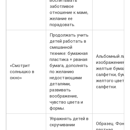
Воспитывать
заботливое
отношение к маме,
желание ее
порадовать.
Продолжать учить
детей работать в
смешанной
технике: бумажная
Альбомный лист
пластика + рваная
изображением о
«Смотрит
бумага, дополнять
желтые бумажн
солнышко в
по желанию
салфетки, бумаг
окно»
недостающими
желтого цвета, 
деталями,
салфетки.
развивать
воображение,
чувство цвета и
формы.
Упражнять детей в
Образец. Фон –
скручивании
плотная