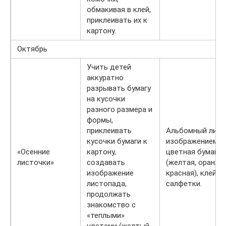
обмакивая в клей,
приклеивать их к
картону.
Октябрь
Учить детей
аккуратно
разрывать бумагу
на кусочки
разного размера и
формы,
приклеивать
Альбомный лист
кусочки бумаги к
изображением д
«Осенние
картону,
цветная бумага
листочки»
создавать
(желтая, оранже
изображение
красная), клей, к
листопада,
салфетки.
продолжать
знакомство с
«теплыми»
цветами (желтый,