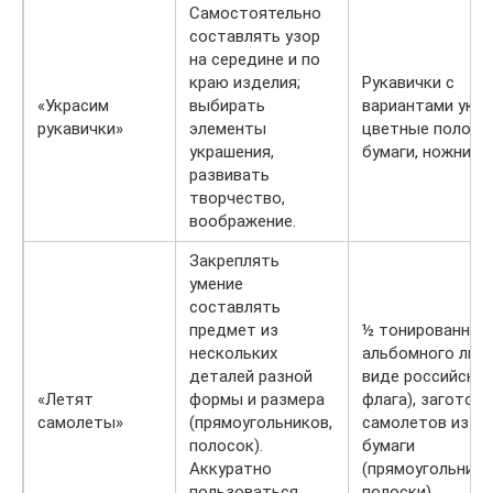
Самостоятельно
составлять узор
на середине и по
краю изделия;
Рукавички с
«Украсим
выбирать
вариантами укра
рукавички»
элементы
цветные полоск
украшения,
бумаги, ножницы,
развивать
творчество,
воображение.
Закреплять
умение
составлять
предмет из
½ тонированног
нескольких
альбомного лист
деталей разной
виде российско
«Летят
формы и размера
флага), заготовк
самолеты»
(прямоугольников,
самолетов из ц
полосок).
бумаги
Аккуратно
(прямоугольники
пользоваться
полоски).