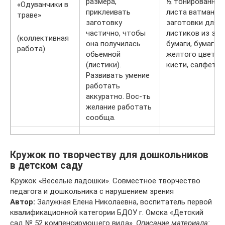
размера,
½ тонированног
«Одуванчики в
приклеивать
листа ватмана,
траве»
заготовку
заготовки для
частично, чтобы
листиков из зел
(коллективная
она получилась
бумаги, бумага
работа)
обьемной
желтого цвета, 
(листики).
кисти, салфетки
Развивать умение
работать
аккуратно. Вос-ть
желание работать
сообща.
Кружок по творчеству для дошкольников
в детском саду
Кружок «Веселые ладошки». Совместное творчество
педагога и дошкольника с нарушением зрения
Автор:
Залужная Елена Николаевна, воспитатель первой
квалификационной категории БДОУ г. Омска «Детский
сад № 52 компенсирующего вида».
Описание материала: