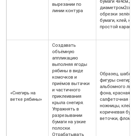
бумаги 4х4см., кр
вырезании по
диаметром2см,
линии контура
обрезки зелёной
бумаги, клей, но
простой каранд
Создавать
объёмную
аппликацию
выполняя ягоды
рябины в виде
Образец, шабло
комочков и
фигуры снегиря,
приёмов вытачки
альбомного лис
и частичного
«Снегирь на
фона, красная
приклеивания
ветке рябины»
салфеточная бум
крыла снегиря.
ножницы, клей,
Упражнять в
коричневая бума
разрезывании
веточки, фломас
бумаги на узкие
полоски.
Отрабатывать