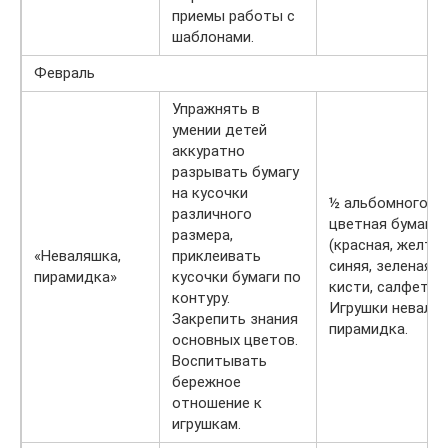
приемы работы с
шаблонами.
Февраль
Упражнять в
умении детей
аккуратно
разрывать бумагу
на кусочки
½ альбомного ли
различного
цветная бумага
размера,
(красная, желтая
«Неваляшка,
приклеивать
синяя, зеленая), 
пирамидка»
кусочки бумаги по
кисти, салфетка.
контуру.
Игрушки неваляш
Закрепить знания
пирамидка.
основных цветов.
Воспитывать
бережное
отношение к
игрушкам.