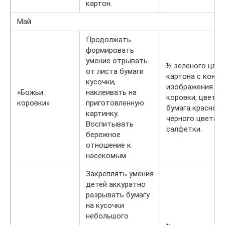
картон.
Май
Продолжать
формировать
умение отрывать
½ зеленого цве
от листа бумаги
картона с конт
кусочки,
изображения Бо
«Божьи
наклеивать на
коровки, цветна
коровки»
приготовленную
бумага красного
картинку.
черного цвета, к
Воспитывать
салфетки.
бережное
отношение к
насекомым.
Закреплять умения
детей аккуратно
разрывать бумагу
на кусочки
небольшого