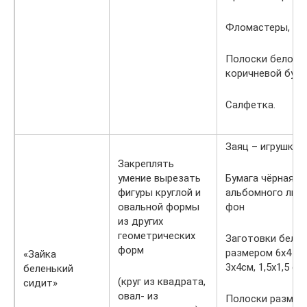
Фломастеры, но
Полоски белой и
коричневой бума
Салфетка.
Заяц – игрушка,
Закреплять
умение вырезать
Бумага чёрная (1
фигуры круглой и
альбомного лист
овальной формы
фон
из других
геометрических
Заготовки белы
форм
размером 6х4 см
«Зайка
3х4см, 1,5х1,5 см
беленький
(круг из квадрата,
сидит»
овал- из
Полоски размер