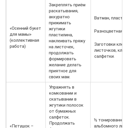
Закреплять приём
раскатывания,
аккуратно
Ватман, пластил
прижимать
«Осенний букет
жгутики
Разноцветная п
для мамы»
пластилина,
(коллективная
наклеивать пряжу
Заготовки клен
работа)
на листочек,
листочков, клей,
продолжать
салфетки.
формировать
желание делать
приятное для
своих мам.
Упражнять в
комковании и
скатывании в
жгутики полосок
от бумажных
салфеток.
½ тонированног
Продолжать
«Петушок –
альбомного лист