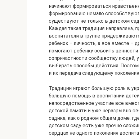
начинают формироваться нравственны
формированию немало способствуют 
существуют не только в детском саду
Каждая такая традиция направлена, п
воспитатели в группе придерживаютс
ребенок – личность, а все вместе – 
помогают ребенку освоить ценности
сопричастности сообществу людей, у
выбирать способы действия. Поэтому
и их передача следующему поколению
Традиции играют большую роль в ук
большую помощь в воспитании детей
непосредственное участие все вмест
детской памяти и уже неразрывно св
садике, как о родном общем доме, г
детском саду есть уже прочно сложи
сердцах не одного поколения воспит