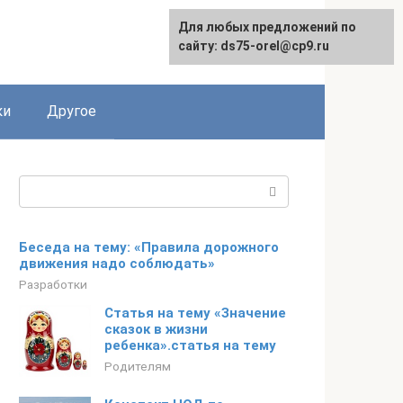
Для любых предложений по
сайту: ds75-orel@cp9.ru
ки
Другое
Поиск:
Беседа на тему: «Правила дорожного
движения надо соблюдать»
Разработки
Статья на тему «Значение
сказок в жизни
ребенка».статья на тему
Родителям