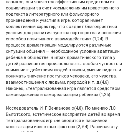
навыков, они являются эффективным средством их
социализации за счет «осмысления им нравственного
подтекста литературного или фольклорного
произведения и участия в игре, которая имеет
коллективный характер, что создает благоприятный
условия для развития чувства партнерства и освоения
способов позитивного взаимодействия» (1,24). В
процессе драматизации моделируются различные
ситуации общения — необходимое условие адаптации
ребенка в обществе. В играх драматического типа у
детей развивается произвольность, особая чуткость и
внимание к действиям людей в жизни, умение видеть и
понимать значение поступков человека, его чувства,
взаимоотношения с людьми, природой и т. д.(4,6).
Наконец, «театрализованная игра является средством
самовыражения и самореализации ребенка» (1,25).
Исследователь И. Г. Вечканова о(4,8). По мнению Л.С
Выготского, эстетическое восприятие детей во время
театрализованных игр «не сводится к пассивной
констатации известных фактов» (2, 64). Развивая эту