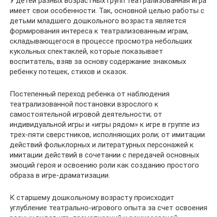
У детей разных возрастных групп театрализованная игра
имеет свои особенности. Так, основной целью работы с
детьми младшего дошкольного возраста является
формирования интереса к театрализованным играм,
складывающегося в процессе просмотра небольших
кукольных спектаклей, которые показывает
воспитатель, взяв за основу содержание знакомых
ребенку потешек, стихов и сказок.
Постепенный переход ребенка от наблюдения
театрализованной постановки взрослого к
самостоятельной игровой деятельности; от
индивидуальной игры и «игры рядом» к игре в группе из
трех-пяти сверстников, исполняющих роли; от имитации
действий фольклорных и литературных персонажей к
имитации действий в сочетании с передачей основных
эмоций героя и освоению роли как созданию простого
образа в игре-драматизации.
К старшему дошкольному возрасту происходит
углубление театрально-игрового опыта за счет освоения