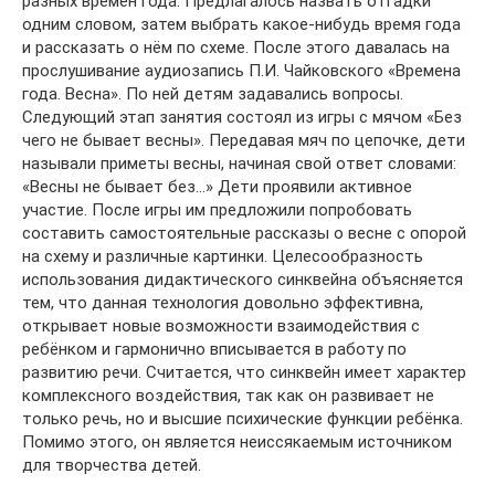
разных времён года. Предлагалось назвать отгадки
одним словом, затем выбрать какое-нибудь время года
и рассказать о нём по схеме. После этого давалась на
прослушивание аудиозапись П.И. Чайковского «Времена
года. Весна». По ней детям задавались вопросы.
Следующий этап занятия состоял из игры с мячом «Без
чего не бывает весны». Передавая мяч по цепочке, дети
называли приметы весны, начиная свой ответ словами:
«Весны не бывает без…» Дети проявили активное
участие. После игры им предложили попробовать
составить самостоятельные рассказы о весне с опорой
на схему и различные картинки. Целесообразность
использования дидактического синквейна объясняется
тем, что данная технология довольно эффективна,
открывает новые возможности взаимодействия с
ребёнком и гармонично вписывается в работу по
развитию речи. Считается, что синквейн имеет характер
комплексного воздействия, так как он развивает не
только речь, но и высшие психические функции ребёнка.
Помимо этого, он является неиссякаемым источником
для творчества детей.