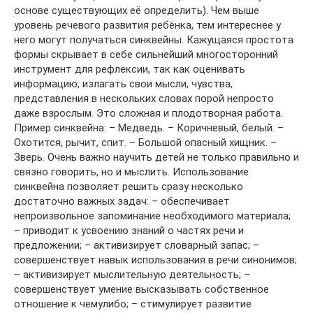
основе существующих её определить). Чем выше
уровень речевого развития ребёнка, тем интереснее у
него могут получаться синквейны. Кажущаяся простота
формы скрывает в себе сильнейший многосторонний
инструмент для рефлексии, так как оценивать
информацию, излагать свои мысли, чувства,
представления в нескольких словах порой непросто
даже взрослым. Это сложная и плодотворная работа.
Пример синквейна: – Медведь. – Коричневый, белый. –
Охотится, рычит, спит. – Большой опасный хищник. –
Зверь. Очень важно научить детей не только правильно и
связно говорить, но и мыслить. Использование
синквейна позволяет решить сразу несколько
достаточно важных задач: – обеспечивает
непроизвольное запоминание необходимого материала;
– приводит к усвоению знаний о частях речи и
предложении; – активизирует словарный запас; –
совершенствует навык использования в речи синонимов;
– активизирует мыслительную деятельность; –
совершенствует умение высказывать собственное
отношение к чемулибо; – стимулирует развитие