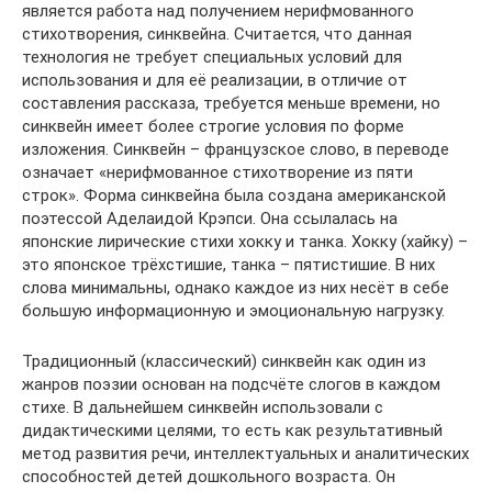
является работа над получением нерифмованного
стихотворения, синквейна. Считается, что данная
технология не требует специальных условий для
использования и для её реализации, в отличие от
составления рассказа, требуется меньше времени, но
синквейн имеет более строгие условия по форме
изложения. Синквейн – французское слово, в переводе
означает «нерифмованное стихотворение из пяти
строк». Форма синквейна была создана американской
поэтессой Аделаидой Крэпси. Она ссылалась на
японские лирические стихи хокку и танка. Хокку (хайку) –
это японское трёхстишие, танка – пятистишие. В них
слова минимальны, однако каждое из них несёт в себе
большую информационную и эмоциональную нагрузку.
Традиционный (классический) синквейн как один из
жанров поэзии основан на подсчёте слогов в каждом
стихе. В дальнейшем синквейн использовали с
дидактическими целями, то есть как результативный
метод развития речи, интеллектуальных и аналитических
способностей детей дошкольного возраста. Он