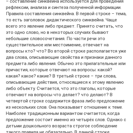
– составление синквейна используется для проведения
рефлексии, анализа и синтеза полученной информации.
Правила составления синквейна. В первой строке – тема,
то есть заголовок дидактического синквейна. Чаще
всего это явление либо предмет. Принято считать, что
это одно слово, но в некоторых случаях бывают
небольшие словосочетания. По части речи это
существительное или местоимение, отвечает на
вопросы кто? что? Во второй строке располагается уже
два слова, описывающие свойства и признаки данного
предмета либо явления. Обычно это прилагательные или
причастия, которые отвечают на вопросы: какой?
какая? какое? какие? В третьей строке – три слова,
описывающие действия, относящиеся к этому явлению
либо объекту. Считается, что это глаголы, которые
отвечают на вопросы что делает? что делают? В
четвертой строке содержится фраза либо предложение
из нескольких слов. Она показывает отношение к теме.
Наиболее традиционным вариантом считается, когда
предложение состоит именно из четырёх слов. Однако с
детьми дошкольного возраста строгое соблюдение
такого правила не обязательно. В данной строке