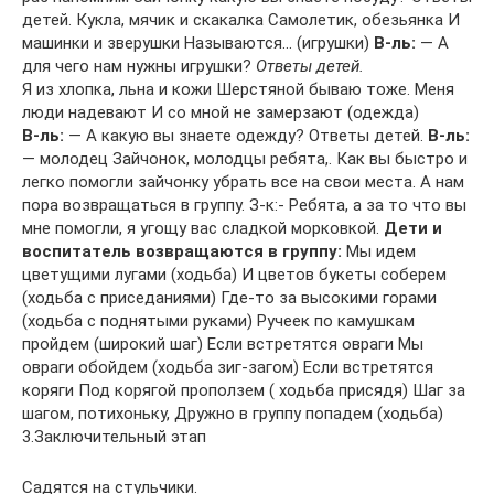
детей. Кукла, мячик и скакалка Самолетик, обезьянка И
машинки и зверушки Называются… (игрушки)
В-ль:
— А
для чего нам нужны игрушки?
Ответы детей.
Я из хлопка, льна и кожи Шерстяной бываю тоже. Меня
люди надевают И со мной не замерзают (одежда)
В-ль:
— А какую вы знаете одежду? Ответы детей.
В-ль:
— молодец Зайчонок, молодцы ребята,. Как вы быстро и
легко помогли зайчонку убрать все на свои места. А нам
пора возвращаться в группу. З-к:- Ребята, а за то что вы
мне помогли, я угощу вас сладкой морковкой.
Дети и
воспитатель возвращаются в группу:
Мы идем
цветущими лугами (ходьба) И цветов букеты соберем
(ходьба с приседаниями) Где-то за высокими горами
(ходьба с поднятыми руками) Ручеек по камушкам
пройдем (широкий шаг) Если встретятся овраги Мы
овраги обойдем (ходьба зиг-загом) Если встретятся
коряги Под корягой проползем ( ходьба присядя) Шаг за
шагом, потихоньку, Дружно в группу попадем (ходьба)
3.Заключительный этап
Садятся на стульчики.