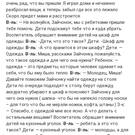
очень рад, что вы пришли. Я играл дома и нечаянно
разбросал вещи, а теперь забыл где все это лежало.
Скоро придет мама и расстроится.
В-ль:
— Не волнуйся, Зайчонок, мы с ребятками пришли
тебе помочь. Дети подскажут тебе что и куда убрать.
Воспитатель обращает внимание детей на шкаф для
одежды.
В-ль:
-Дети, что это такое? Дети: -Шкаф для
одежды.
В-ль
: -А что хранится в этом шкафу? Дети: —
Одежда.
В-ль:
Миша, расскажи Зайчонку, пожалуйста,
что такое одежда и для чего она нужна? Ребенок: —
одежда – это предметы, которые человек одевает на
себя, что бы ему было тепло.
В-ль:
— Молодец, Миша!
Давайте поможем Зайчонку найти одежду на столе.
Дети по очереди подходят к столу, берут одежду,
аккуратно убирают в шкаф и поясняют Зайчонку для
чего она нужна ( шапка- что бы не напекло голову, носки
– для того что бы не мерзли ножки, кофта, штаны.) З-к:
— Спасибо, с одеждой мне все ясно. А что делать с
остальными вещами? Воспитатель обращает внимание
детей на кухонный уголок.
В-ль
: — ребята, а это что
такое? Дети: — кухонный уголок.
В-ль:
— молодцы, а для