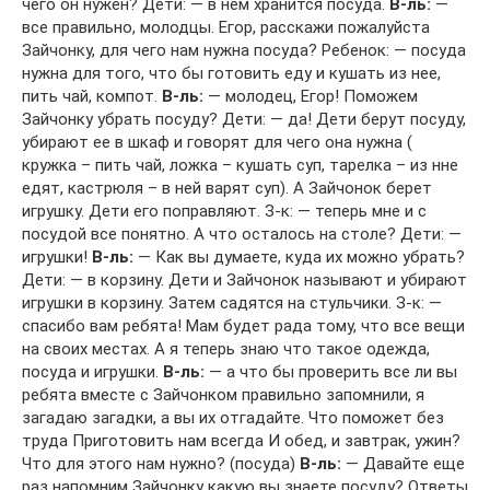
чего он нужен? Дети: — в нем хранится посуда.
В-ль:
—
все правильно, молодцы. Егор, расскажи пожалуйста
Зайчонку, для чего нам нужна посуда? Ребенок: — посуда
нужна для того, что бы готовить еду и кушать из нее,
пить чай, компот.
В-ль:
— молодец, Егор! Поможем
Зайчонку убрать посуду? Дети: — да! Дети берут посуду,
убирают ее в шкаф и говорят для чего она нужна (
кружка – пить чай, ложка – кушать суп, тарелка – из нне
едят, кастрюля – в ней варят суп). А Зайчонок берет
игрушку. Дети его поправляют. З-к: — теперь мне и с
посудой все понятно. А что осталось на столе? Дети: —
игрушки!
В-ль:
— Как вы думаете, куда их можно убрать?
Дети: — в корзину. Дети и Зайчонок называют и убирают
игрушки в корзину. Затем садятся на стульчики. З-к: —
спасибо вам ребята! Мам будет рада тому, что все вещи
на своих местах. А я теперь знаю что такое одежда,
посуда и игрушки.
В-ль:
— а что бы проверить все ли вы
ребята вместе с Зайчонком правильно запомнили, я
загадаю загадки, а вы их отгадайте. Что поможет без
труда Приготовить нам всегда И обед, и завтрак, ужин?
Что для этого нам нужно? (посуда)
В-ль:
— Давайте еще
раз напомним Зайчонку какую вы знаете посуду? Ответы