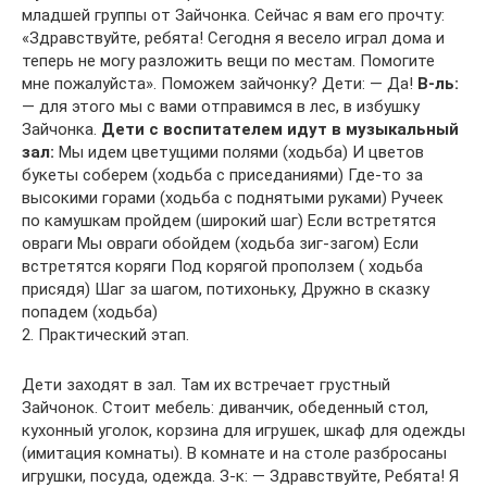
младшей группы от Зайчонка. Сейчас я вам его прочту:
«Здравствуйте, ребята! Сегодня я весело играл дома и
теперь не могу разложить вещи по местам. Помогите
мне пожалуйста». Поможем зайчонку? Дети: — Да!
В-ль:
— для этого мы с вами отправимся в лес, в избушку
Зайчонка.
Дети с воспитателем идут в музыкальный
зал:
Мы идем цветущими полями (ходьба) И цветов
букеты соберем (ходьба с приседаниями) Где-то за
высокими горами (ходьба с поднятыми руками) Ручеек
по камушкам пройдем (широкий шаг) Если встретятся
овраги Мы овраги обойдем (ходьба зиг-загом) Если
встретятся коряги Под корягой проползем ( ходьба
присядя) Шаг за шагом, потихоньку, Дружно в сказку
попадем (ходьба)
2. Практический этап.
Дети заходят в зал. Там их встречает грустный
Зайчонок. Стоит мебель: диванчик, обеденный стол,
кухонный уголок, корзина для игрушек, шкаф для одежды
(имитация комнаты). В комнате и на столе разбросаны
игрушки, посуда, одежда. З-к: — Здравствуйте, Ребята! Я