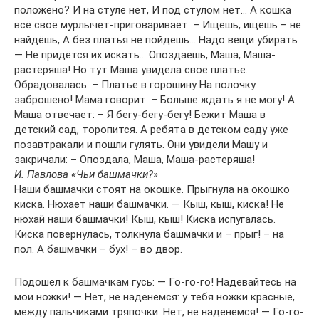
положено? И на стуле нет, И под стулом нет… А кошка
всё своё мурлычет-приговаривает: – Ищешь, ищешь – не
найдёшь, А без платья не пойдёшь… Надо вещи убирать
— Не придётся их искать… Опоздаешь, Маша, Маша-
растеряша! Но тут Маша увидела своё платье.
Обрадовалась: – Платье в горошину На полочку
заброшено! Мама говорит: – Больше ждать я не могу! А
Маша отвечает: – Я бегу-бегу-бегу! Бежит Маша в
детский сад, торопится. А ребята в детском саду уже
позавтракали и пошли гулять. Они увидели Машу и
закричали: – Опоздала, Маша, Маша-растеряша!
И. Павлова «Чьи башмачки?»
Наши башмачки стоят на окошке. Прыгнула на окошко
киска. Нюхает наши башмачки. — Кыш, кыш, киска! Не
нюхай наши башмачки! Кыш, кыш! Киска испугалась.
Киска повернулась, толкнула башмачки и – прыг! – на
пол. А башмачки – бух! – во двор.
Подошел к башмачкам гусь: — Го-го-го! Надевайтесь на
мои ножки! — Нет, не наденемся: у тебя ножки красные,
между пальчиками тряпочки. Нет, не наденемся! — Го-го-