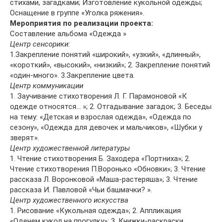
стихами, загадками; Изготовление кукольной одежды;
Оснащение в группе «Уголка ряжения».
Мероприятия по реализации проекта:
Составление альбома «Одежда »
Центр сенсорики:
1.Закрепление понятий «широкий», «узкий», «длинный»,
«короткий», «высокий», «низкий»; 2. Закрепление понятий
«один-много». 3.Закрепление цвета.
Центр коммуникации
1. Заучивание стихотворения Л. Г. Парамоновой «К
одежде относятся… »; 2. Отгадывание загадок; 3. Беседы
на тему: «Детская и взрослая одежда», «Одежда по
сезону», «Одежда для девочек и мальчиков», «Шубки у
зверят».
Центр художественной литературы
1. Чтение стихотворения Б. Заходера «Портниха»; 2.
Чтение стихотворения П.Воронько «Обновки»; 3. Чтение
рассказа Л. Воронковой «Маша-растеряша»; 3. Чтение
рассказа И. Павловой «Чьи башмачки? ».
Центр художественного искусства
1. Рисование «Кукольная одежда»; 2. Аппликация
«Оденем кукол на прогулку»; 3. Книжки-раскраски,