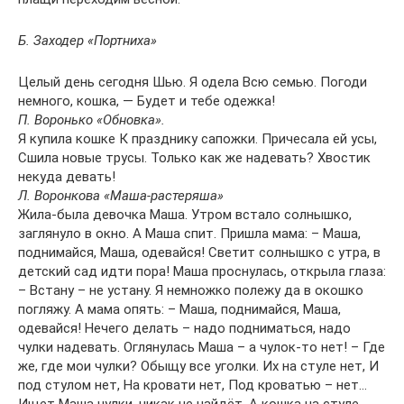
Б. Заходер «Портниха»
Целый день сегодня Шью. Я одела Всю семью. Погоди
немного, кошка, — Будет и тебе одежка!
П. Воронько «Обновка».
Я купила кошке К празднику сапожки. Причесала ей усы,
Сшила новые трусы. Только как же надевать? Хвостик
некуда девать!
Л. Воронкова «Маша-растеряша»
Жила-была девочка Маша. Утром встало солнышко,
заглянуло в окно. А Маша спит. Пришла мама: – Маша,
поднимайся, Маша, одевайся! Светит солнышко с утра, в
детский сад идти пора! Маша проснулась, открыла глаза:
– Встану – не устану. Я немножко полежу да в окошко
погляжу. А мама опять: – Маша, поднимайся, Маша,
одевайся! Нечего делать – надо подниматься, надо
чулки надевать. Оглянулась Маша – а чулок-то нет! – Где
же, где мои чулки? Обыщу все уголки. Их на стуле нет, И
под стулом нет, На кровати нет, Под кроватью – нет…