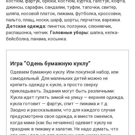
костюм, фартук, брюки, костюм, куртка, галстук, кофта,
джинсы, сарафан, сандалии, туфли, тапочки, свитер,
шляпа, носовой платок, пижама, футболка, кроссовки,
пальто, плащ, носки, шарф, шорты, перчатки, варежки.
Детская одежда:
пинетки, ползунки, слюнявчик,
распашонка, чепчик.
Головные уборы:
шапка, кепка-
бейсболка, панама, косынка.
Игра “Одень бумажную куклу”
Одеваем бумажную куклу. Или покупной набор, или
самодельный. Для маленьких детей можно не
крепить одежду к кукле, а просто сверху
прикладывать. Задания могут быть различными:
Кукла идет гулять зимой на улицу — верхняя одежда,
кукла готовит — фартук, спит — пижама и т.д.
Заодно и рассказываем, что для каждого случая
предусмотрена своя одежда, и вместе смеемся,
когда мама (как бы нечаянно) одевает куклу на
праздник в пижаму и халатик. Не надо думать, что