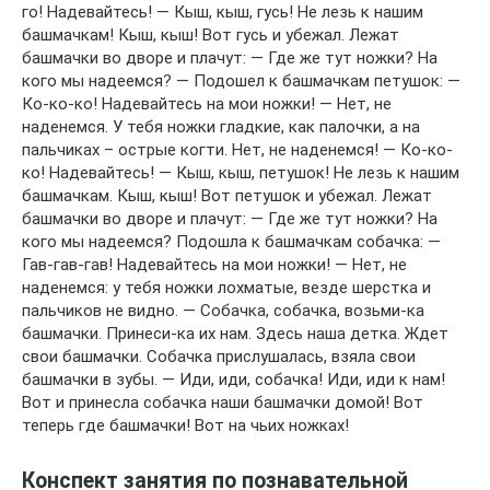
го! Надевайтесь! — Кыш, кыш, гусь! Не лезь к нашим
башмачкам! Кыш, кыш! Вот гусь и убежал. Лежат
башмачки во дворе и плачут: — Где же тут ножки? На
кого мы надеемся? — Подошел к башмачкам петушок: —
Ко-ко-ко! Надевайтесь на мои ножки! — Нет, не
наденемся. У тебя ножки гладкие, как палочки, а на
пальчиках – острые когти. Нет, не наденемся! — Ко-ко-
ко! Надевайтесь! — Кыш, кыш, петушок! Не лезь к нашим
башмачкам. Кыш, кыш! Вот петушок и убежал. Лежат
башмачки во дворе и плачут: — Где же тут ножки? На
кого мы надеемся? Подошла к башмачкам собачка: —
Гав-гав-гав! Надевайтесь на мои ножки! — Нет, не
наденемся: у тебя ножки лохматые, везде шерстка и
пальчиков не видно. — Собачка, собачка, возьми-ка
башмачки. Принеси-ка их нам. Здесь наша детка. Ждет
свои башмачки. Собачка прислушалась, взяла свои
башмачки в зубы. — Иди, иди, собачка! Иди, иди к нам!
Вот и принесла собачка наши башмачки домой! Вот
теперь где башмачки! Вот на чьих ножках!
Конспект занятия по познавательной