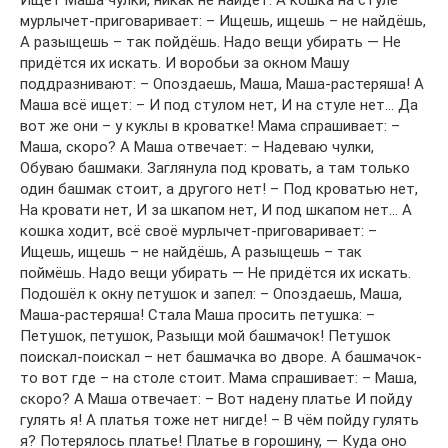
Ищет Маша чулки, никак не найдёт. А кошка на стуле
мурлычет-приговаривает: – Ищешь, ищешь – не найдёшь,
А разыщешь – так пойдёшь. Надо вещи убирать — Не
придётся их искать. И воробьи за окном Машу
поддразнивают: – Опоздаешь, Маша, Маша-растеряша! А
Маша всё ищет: – И под стулом нет, И на стуле нет… Да
вот же они – у куклы в кроватке! Мама спрашивает: –
Маша, скоро? А Маша отвечает: – Надеваю чулки,
Обуваю башмаки. Заглянула под кровать, а там только
один башмак стоит, а другого нет! – Под кроватью нет,
На кровати нет, И за шкапом нет, И под шкапом нет… А
кошка ходит, всё своё мурлычет-приговаривает: –
Ищешь, ищешь – не найдёшь, А разыщешь – так
поймёшь. Надо вещи убирать — Не придётся их искать.
Подошёл к окну петушок и запел: – Опоздаешь, Маша,
Маша-растеряша! Стала Маша просить петушка: –
Петушок, петушок, Разыщи мой башмачок! Петушок
поискал-поискал – нет башмачка во дворе. А башмачок-
то вот где – на столе стоит. Мама спрашивает: – Маша,
скоро? А Маша отвечает: – Вот надену платье И пойду
гулять я! А платья тоже нет нигде! – В чём пойду гулять
я? Потерялось платье! Платье в горошину, — Куда оно