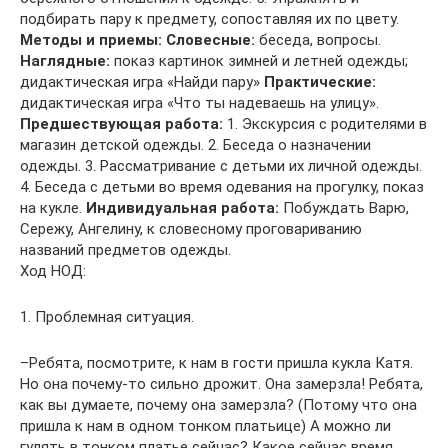
подбирать пару к предмету, сопоставляя их по цвету.
Методы и приемы:
Словесные:
беседа, вопросы.
Наглядные:
показ картинок зимней и летней одежды;
дидактическая игра «Найди пару»
Практические:
дидактическая игра «Что ты надеваешь на улицу».
Предшествующая работа:
1. Экскурсия с родителями в
магазин детской одежды. 2. Беседа о назначении
одежды. 3. Рассматривание с детьми их личной одежды.
4. Беседа с детьми во время одевания на прогулку, показ
на кукле.
Индивидуальная работа:
Побуждать Варю,
Сережу, Ангелину, к словесному проговариванию
названий предметов одежды.
Ход НОД:
1. Проблемная ситуация.
–Ребята, посмотрите, к нам в гости пришла кукла Катя.
Но она почему-то сильно дрожит. Она замерзла! Ребята,
как вы думаете, почему она замерзла? (Потому что она
пришла к нам в одном тонком платьице) А можно ли
гулять в тонком платье сейчас? Какое сейчас время