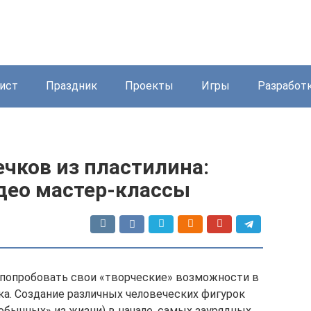
ист
Праздник
Проекты
Игры
Разработ
чков из пластилина:
део мастер-классы
 попробовать свои «творческие» возможности в
ка. Создание различных человеческих фигурок
«обычных» из жизни) в начале, самых заурядных,