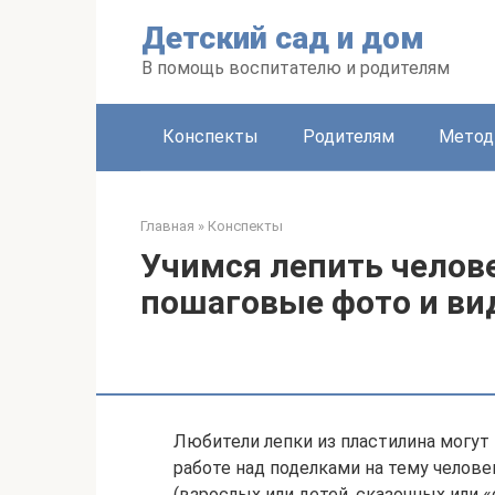
Перейти
Детский сад и дом
к
контенту
В помощь воспитателю и родителям
Конспекты
Родителям
Метод
Главная
»
Конспекты
Учимся лепить челове
пошаговые фото и ви
Любители лепки из пластилина могут
работе над поделками на тему челове
(взрослых или детей, сказочных или 