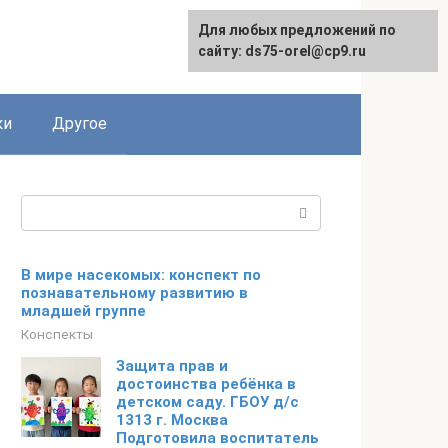
Для любых предложений по
сайту: ds75-orel@cp9.ru
ки
Другое
Поиск:
В мире насекомых: конспект по
познавательному развитию в
младшей группе
Конспекты
Защита прав и
достоинства ребёнка в
детском саду. ГБОУ д/с
1313 г. Москва
Подготовила воспитатель