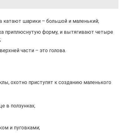
в катают шарики – большой и маленький;
ка приплюснутую форму, и вытягивают четыре
;
ерхней части – это голова.
клы, охотно приступят к созданию маленького
е в ползунках;
ом и пуговками;