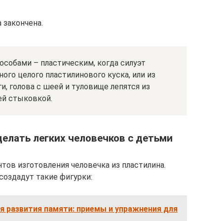
 закончена.
особами – пластическим, когда силуэт
ого целого пластилинового куска, или из
ги, голова с шеей и туловище лепятся из
ей стыковкой.
елать легких человечков с детьми
тов изготовления человечка из пластилина.
оздадут такие фигурки:
 развития памяти: приемы и упражнения для