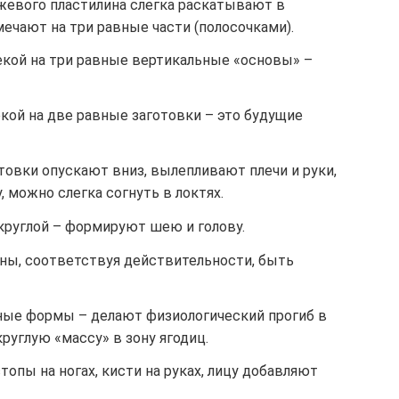
ежевого пластилина слегка раскатывают в
ечают на три равные части (полосочками).
кой на три равные вертикальные «основы» –
ой на две равные заготовки – это будущие
товки опускают вниз, вылепливают плечи и руки,
можно слегка согнуть в локтях.
руглой – формируют шею и голову.
ны, соответствуя действительности, быть
ные формы – делают физиологический прогиб в
руглую «массу» в зону ягодиц.
опы на ногах, кисти на руках, лицу добавляют