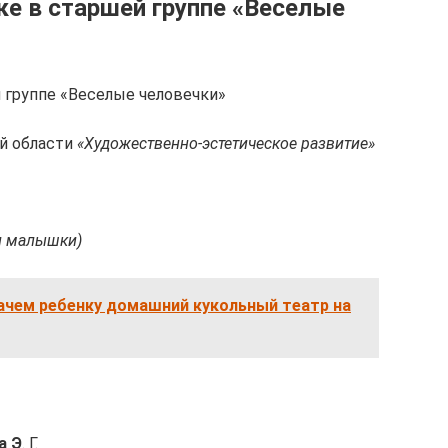
ке в старшей группе «Веселые
й группе «Веселые человечки»
й области
«Художественно-эстетическое развитие»
и малышки)
ачем ребенку домашний кукольный театр на
а Э
. Г.