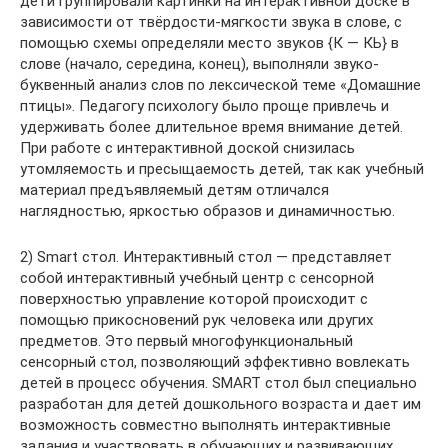
дети группировали картинки на интерактивной доске в
зависимости от твёрдости-мягкости звука в слове, с
помощью схемы определяли место звуков {К — КЬ} в
слове (начало, середина, конец), выполняли звуко-
буквенный анализ слов по лексической теме «Домашние
птицы». Педагогу психологу было проще привлечь и
удерживать более длительное время внимание детей.
При работе с интерактивной доской снизилась
утомляемость и пресыщаемость детей, так как учебный
материал предъявляемый детям отличался
наглядностью, яркостью образов и динамичностью.
2) Smart стол. Интерактивный стол — представляет
собой интерактивный учебный центр с сенсорной
поверхностью управление которой происходит с
помощью прикосновений рук человека или других
предметов. Это первый многофункциональный
сенсорный стол, позволяющий эффективно вовлекать
детей в процесс обучения. SMART стол был специально
разработан для детей дошкольного возраста и дает им
возможность совместно выполнять интерактивные
задания и участвовать в обучающих и развивающих