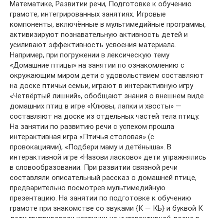
Математике, Развитии речи, Подготовке к обучению
грамоте, интегрированных занятиях. Игровые
компоненты, включённые в мультимедийные программы,
активизируют познавательную активность детей и
усиливают эффективность усвоения материала.
Например, при погружении в лексическую тему
«Домашние птицы» на занятии по ознакомлению с
окружающим миром дети с удовольствием составляют
на доске птичьи семьи, играют в интерактивную игру
«Четвёртый лишний», обобщают знания о внешнем виде
домашних птиц в игре «Клювы, лапки и хвосты» —
составляют на доске из отдельных частей тела птицу.
На занятии по развитию речи с успехом прошла
интерактивная игра «Птичья столовая» (с
провокациями), «Подбери маму и детёныша». В
интерактивной игре «Назови ласково» дети упражнялись
в словообразовании. При развитии связной речи
составляли описательный рассказ о домашней птице,
предварительно посмотрев мультимедийную
презентацию. На занятии по подготовке к обучению
грамоте при знакомстве со звуками {К — КЬ} и буквой К