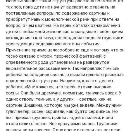
Использование такой структуры рассказа возможно до
тех пор, пока дети не начнут адекватно отвечать на
поставленные вопросы по содержанию картины и
приобретут навык монологической речи при ответе на
вопрос, о чем картина. На первых этапах ознакомления
детей с пейзажной живописью оправдывает себя прием
«вхождения в картину», воссоздания предшествующих и
последующих содержанию картины события.
Применение приема целесообразно еще и потому, что он
тесно связано с игрой, творческой фантазией, с
определенного рода установками на развернутое
выразительное рассказывание. Так направляют мысль
ребенка на создание связного выразительного рассказа
определенной структуры. Например, как это делает
ребенок: «Мне кажется, что здесь стояли высокие
сосны. Они были дремучие, лохматые, тянулись вверх. У
одних стволы темные, а у других — светлые, как на
картине Шишкина, которую мы уже видели. Между ними
гулял ветер, сосны скрипели, как будто сердились. Но
вот приехал грузовик, привез людей с пилами, и они
стали пилить сосны. Все сразу изменилось. Грузовики
рычали, пилы звенели. Одну сосну отвезли для встречи