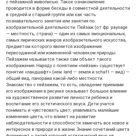
с пейзажной живописью. Такое ознакомление
проводится в форме беседы в совместной деятельности
в средней и старшей группе или как часть
познавательного занятия или занятия по
изобразительной деятельности. Пейзаж (от фр. paysage
— местность, страна) — один из самых эмоциональных,
самых лирических жанров изобрази­тельного искусства,
предметом которого является изображение
первозданной или измененной человеком природы.
Пейзажем называется также сам объект такого
изображения. Наряду с по­нятием «пейзаж» существует
понятие «ландшафт» (нем. land — земля и schaft — вид) —
общий вид, панорама какой-либо местности.
Знакомство с пейзажем, то есть, овладение приемами
его изображения в рисунке оказывает большое влияние
на художественное развитие личности ребенка и
воспитание его эстетического вкуса. Дети учатся
понимать и чувствовать цвет, улавливать малейшие
изменения цвета, что влияет на развитие
наблюдательности и способности замечать все новое и
интересное в природе и в жизни. Знание сочетаний цвета
формирует у детей хороший эстетический вкус не