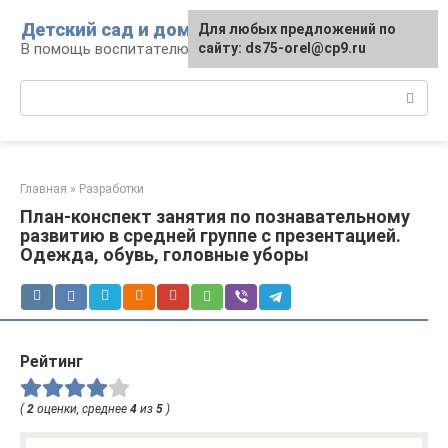
Перейти
Детский сад и дом
Для любых предложений по
к
В помощь воспитателю и родителям
сайту: ds75-orel@cp9.ru
контенту
Поиск:
Главная
»
Разработки
План-конспект занятия по познавательному
развитию в средней группе с презентацией.
Одежда, обувь, головные уборы
Рейтинг
(
2
оценки, среднее
4
из
5
)