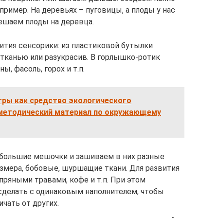
пример. На деревьях – пуговицы, а плоды у нас
вешаем плоды на деревца.
ития сенсорики: из пластиковой бутылки
 тканью или разукрасив. В горлышко-ротик
, фасоль, горох и т.п.
гры как средство экологического
методический материал по окружающему
большие мешочки и зашиваем в них разные
змера, бобовые, шуршащие ткани. Для развития
ряными травами, кофе и т.п. При этом
сделать с одинаковым наполнителем, чтобы
чать от других.