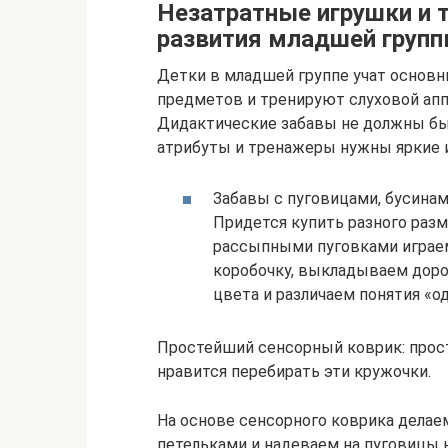
Незатратные игрушки и 
развития младшей груп
Детки в младшей группе учат основ
предметов и тренируют слуховой апп
Дидактические забавы не должны бы
атрибуты и тренажеры нужны яркие и
Забавы с пуговицами, бусина
Придется купить разного разм
рассыпными пуговками играем
коробочку, выкладываем дорож
цвета и различаем понятия «од
Простейший сенсорный коврик: прос
нравится перебирать эти кружочки.
На основе сенсорного коврика делае
петельками и надеваем на пуговицы 