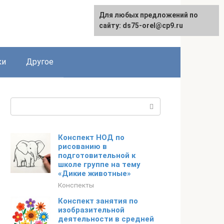
Для любых предложений по
сайту: ds75-orel@cp9.ru
ки
Другое
Поиск:
Конспект НОД по
рисованию в
подготовительной к
школе группе на тему
«Дикие животные»
Конспекты
Конспект занятия по
изобразительной
деятельности в средней