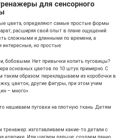
тренажеры для сенсорного
пы
ные цвета, определяют самые простые формы
арат, расширяя свой опыт в плане ощущений.
ть сложными и длинными по времени, а
 интересные, но простые:
ми, бобовыми. Нет привычки копить пуговицы?
ера основных цветов по 10 штук примерно. С
 таким образом: перекладываем из коробочки в
ку, цветок, другие фигуры, при этом учим
ин – много».
то нашиваем пуговки на плотную ткань. Детям
м тренажер: изготавливаем какие-то детали с
на коврике. Или шагаем дальше: создаем панно