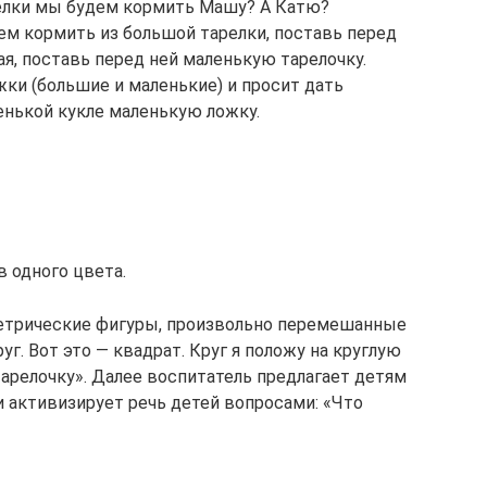
релки мы будем кормить Машу? А Катю?
ем кормить из большой тарелки, поставь перед
ая, поставь перед ней маленькую тарелочку.
жки (большие и маленькие) и просит дать
енькой кукле маленькую ложку.
в одного цвета.
етрические фигуры, произвольно перемешанные
руг. Вот это — квадрат. Круг я положу на круглую
тарелочку». Далее воспитатель предлагает детям
 активизирует речь детей вопросами: «Что